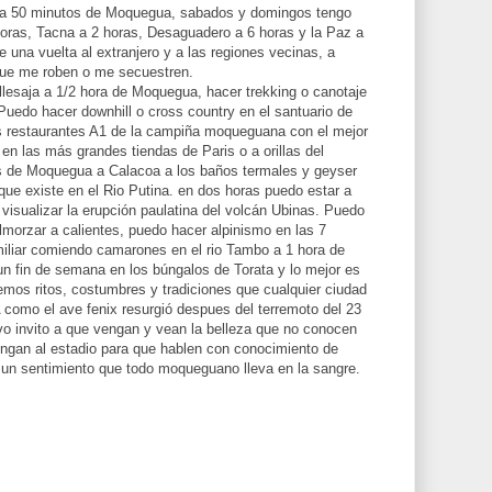
o a 50 minutos de Moquegua, sabados y domingos tengo
horas, Tacna a 2 horas, Desaguadero a 6 horas y la Paz a
 una vuelta al extranjero y a las regiones vecinas, a
que me roben o me secuestren.
llesaja a 1/2 hora de Moquegua, hacer trekking o canotaje
uedo hacer downhill o cross country en el santuario de
s restaurantes A1 de la campiña moqueguana con el mejor
 en las más grandes tiendas de Paris o a orillas del
s de Moquegua a Calacoa a los baños termales y geyser
que existe en el Rio Putina. en dos horas puedo estar a
 visualizar la erupción paulatina del volcán Ubinas. Puedo
 almorzar a calientes, puedo hacer alpinismo en las 7
miliar comiendo camarones en el rio Tambo a 1 hora de
 fin de semana en los búngalos de Torata y lo mejor es
emos ritos, costumbres y tradiciones que cualquier ciudad
omo el ave fenix resurgió despues del terremoto del 23
ivo invito a que vengan y vean la belleza que no conocen
engan al estadio para que hablen con conocimiento de
 un sentimiento que todo moqueguano lleva en la sangre.