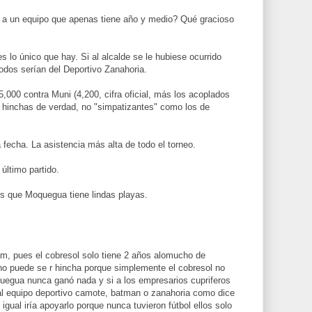
e a un equipo que apenas tiene año y medio? Qué gracioso
es lo único que hay. Si al alcalde se le hubiese ocurrido
todos serían del Deportivo Zanahoria.
5,000 contra Muni (4,200, cifra oficial, más los acoplados
 hinchas de verdad, no "simpatizantes" como los de
 fecha. La asistencia más alta de todo el torneo.
 último partido.
es que Moquegua tiene lindas playas.
m, pues el cobresol solo tiene 2 años alomucho de
no puede se r hincha porque simplemente el cobresol no
egua nunca ganó nada y si a los empresarios cupriferos
 al equipo deportivo camote, batman o zanahoria como dice
 igual iría apoyarlo porque nunca tuvieron fútbol ellos solo