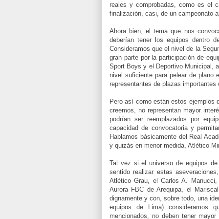
reales y comprobadas, como es el ca
finalización, casi, de un campeonato 
Ahora bien, el tema que nos convoca
deberían tener los equipos dentro de
Consideramos que el nivel de la Segun
gran parte por la participación de equ
Sport Boys y el Deportivo Municipal, 
nivel suficiente para pelear de plano
representantes de plazas importante
Pero así como están estos ejemplos d
creemos, no representan mayor interés
podrían ser reemplazados por equi
capacidad de convocatoria y permita
Hablamos básicamente del Real Acad
y quizás en menor medida, Atlético Mi
Tal vez si el universo de equipos de 
sentido realizar estas aseveraciones
Atlético Grau, el Carlos A. Manucci
Aurora FBC de Arequipa, el Mariscal 
dignamente y con, sobre todo, una iden
equipos de Lima) consideramos qu
mencionados, no deben tener mayor e