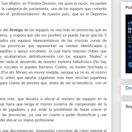
 San Martín, en Primera División, me quita la razón, recuerden
Pub
e la categoría de, justamente, uno de los equipos que comento
en el “profesionalismo” de nuestro país, que es el Deportivo
o del
Arraigo
de los equipos se vea más en provincias que en
ema, y sugiero que (de ser posible) se pueda hacer que los 5
ados por equipos representativos de las mismas zonas de
s provincias que representan se sientan identificadas y
quillas o apoyo societario, lo cual haría mejores clubes que
y acabaríamos definitivamente con los equipos “filiales” o
te nada al desarrollo de nuestro sistema futbolístico (No hay
des sociales ni pueden llamarse Clubes, no tienen hinchada o
jo (Por ahí Minero en menor medida, aunque ya no es el mismo
n), antes que aportar jugadores más bien reciclan jugadores
para clubes de primera que, antes de ser un beneficio, son un
De
ra más, que llevaría a elevar el numero de equipos en la
cual haría que tenga el mismo sistema de campeonato de la
Se
so de jugadores y por ende la posibilidad de hacer crecer el
 las provincias, ya sea en cuanto a poder diversificar y ver
oder elevar su status profesional.
s que discrepancias, propuestas concretas de cómo mejorar el