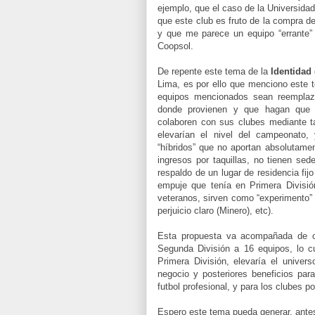
ejemplo, que el caso de la Universidad
que este club es fruto de la compra d
y que me parece un equipo “errante” 
Coopsol.
De repente este tema de la
Identidad
Lima, es por ello que menciono este t
equipos mencionados sean reemplaz
donde provienen y que hagan que la
colaboren con sus clubes mediante ta
elevarían el nivel del campeonato, 
“híbridos” que no aportan absolutamen
ingresos por taquillas, no tienen se
respaldo de un lugar de residencia fi
empuje que tenía en Primera Divisió
veteranos, sirven como “experimento” 
perjuicio claro (Minero), etc).
Esta propuesta va acompañada de ot
Segunda División a 16 equipos, lo 
Primera División, elevaría el univer
negocio y posteriores beneficios para
futbol profesional, y para los clubes p
Espero este tema pueda generar, ante