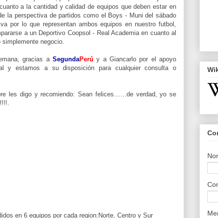
cuanto a la cantidad y calidad de equipos que deben estar en
de la perspectiva de partidos como el Boys - Muni del sábado
tiva por lo que representan ambos equipos en nuestro futbol,
mpararse a un Deportivo Coopsol - Real Academia en cuanto al
o simplemente negocio.
emana, gracias a
Segunda
Perú
y a Giancarlo por el apoyo
al y estamos a su disposición para cualquier consulta o
Wi
e les digo y recomiendo: Sean felices……de verdad, yo se
!!!.
Co
No
Cor
Me
idos en 6 equipos por cada region:Norte, Centro y Sur