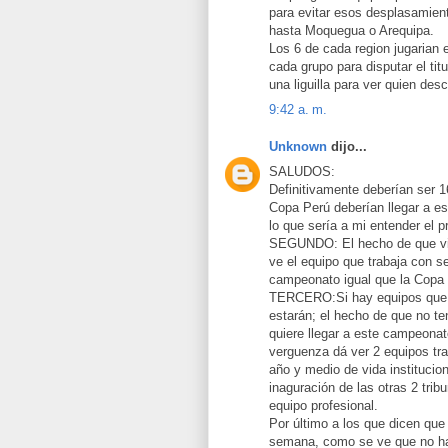
para evitar esos desplasamient
hasta Moquegua o Arequipa.
Los 6 de cada region jugarian en
cada grupo para disputar el tit
una liguilla para ver quien de
9:42 a. m.
Unknown
dijo...
SALUDOS:
Definitivamente deberían ser 16
Copa Perú deberían llegar a e
lo que sería a mi entender el pr
SEGUNDO: El hecho de que via
ve el equipo que trabaja con se
campeonato igual que la Copa
TERCERO:Si hay equipos que n
estarán; el hecho de que no t
quiere llegar a este campeona
verguenza dá ver 2 equipos tr
año y medio de vida institucio
inaguración de las otras 2 tri
equipo profesional.
Por último a los que dicen qu
semana, como se ve que no ha s