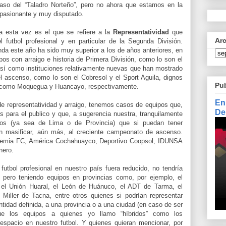
so del “Taladro Norteño”, pero no ahora que estamos en la
apasionante y muy disputado.
 esta vez es el que se refiere a la
Representatividad
que
Ar
l futbol profesional y en particular de la Segunda División.
da este año ha sido muy superior a los de años anteriores, en
ipos con arraigo e historia de Primera División, como lo son el
así como instituciones relativamente nuevas que han mostrado
 el ascenso, como lo son el Cobresol y el Sport Aguila, dignos
Pu
s como Moquegua y Huancayo, respectivamente.
En
e representatividad y arraigo, tenemos casos de equipos que,
De
 para el publico y que, a sugerencia nuestra, tranquilamente
pos (ya sea de Lima o de Provincia) que si puedan tener
n masificar, aún más, al creciente campeonato de ascenso.
emia FC, América Cochahuayco, Deportivo Coopsol, IDUNSA
nero.
futbol profesional en nuestro país fuera reducido, no tendría
, pero teniendo equipos en provincias como, por ejemplo, el
, el Unión Huaral, el León de Huánuco, el ADT de Tarma, el
Miller de Tacna, entre otros quienes si podrían representar
tidad definida, a una provincia o a una ciudad (en caso de ser
e los equipos a quienes yo llamo “híbridos” como los
spacio en nuestro futbol. Y quienes quieran mencionar, por