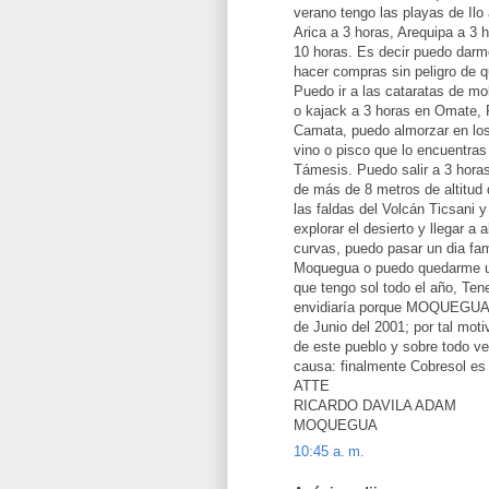
verano tengo las playas de Il
Arica a 3 horas, Arequipa a 3 
10 horas. Es decir puedo darme
hacer compras sin peligro de 
Puedo ir a las cataratas de mo
o kajack a 3 horas en Omate, P
Camata, puedo almorzar en lo
vino o pisco que lo encuentras
Támesis. Puedo salir a 3 hora
de más de 8 metros de altitud 
las faldas del Volcán Ticsani y
explorar el desierto y llegar a
curvas, puedo pasar un dia fa
Moquegua o puedo quedarme un
que tengo sol todo el año, Ten
envidiaría porque MOQUEGUA c
de Junio del 2001; por tal mot
de este pueblo y sobre todo v
causa: finalmente Cobresol es
ATTE
RICARDO DAVILA ADAM
MOQUEGUA
10:45 a. m.