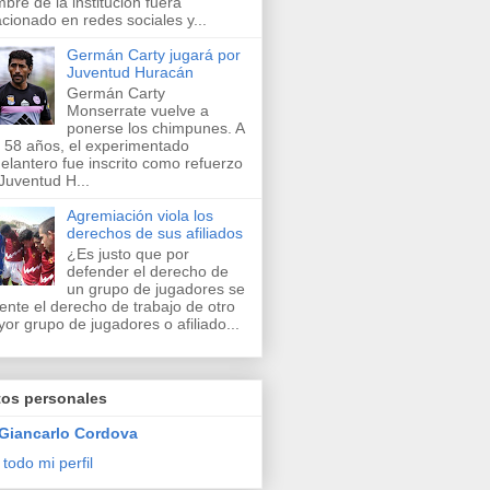
bre de la institución fuera
acionado en redes sociales y...
Germán Carty jugará por
Juventud Huracán
Germán Carty
Monserrate vuelve a
ponerse los chimpunes. A
 58 años, el experimentado
elantero fue inscrito como refuerzo
Juventud H...
Agremiación viola los
derechos de sus afiliados
¿Es justo que por
defender el derecho de
un grupo de jugadores se
lente el derecho de trabajo de otro
or grupo de jugadores o afiliado...
tos personales
Giancarlo Cordova
 todo mi perfil