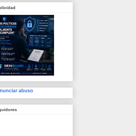
licidad
nunciar abuso
guidores