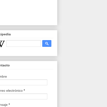
kipedia
ntacto
mbre
reo electrónico
*
nsaje
*