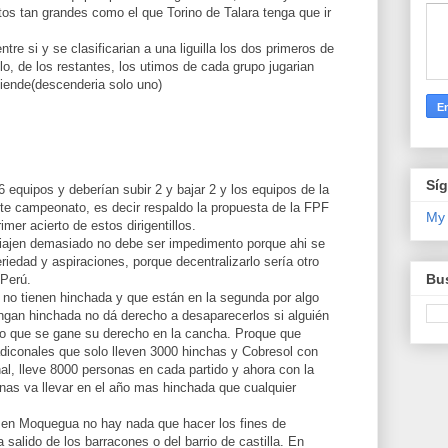
os tan grandes como el que Torino de Talara tenga que ir
tre si y se clasificarian a una liguilla los dos primeros de
ulo, de los restantes, los utimos de cada grupo jugarian
sciende(descenderia solo uno)
Sí
 equipos y deberían subir 2 y bajar 2 y los equipos de la
ste campeonato, es decir respaldo la propuesta de la FPF
My
imer acierto de estos dirigentillos.
jen demasiado no debe ser impedimento porque ahi se
riedad y aspiraciones, porque decentralizarlo sería otro
Bus
 Perú.
o tienen hinchada y que están en la segunda por algo
engan hinchada no dá derecho a desaparecerlos si alguién
to que se gane su derecho en la cancha. Proque que
adiconales que solo lleven 3000 hinchas y Cobresol con
nal, lleve 8000 personas en cada partido y ahora con la
bunas va llevar en el año mas hinchada que cualquier
e en Moquegua no hay nada que hacer los fines de
alido de los barracones o del barrio de castilla. En