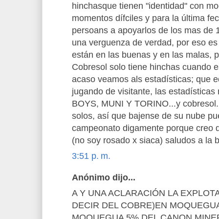
hinchasque tienen "identidad" con 
momentos dífciles y para la última fe
persoans a apoyarlos de los mas de 1
una verguenza de verdad, por eso es 
están en las buenas y en las malas, 
Cobresol solo tiene hinchas cuando 
acaso veamos als estadísticas; que e
jugando de visitante, las estadísticas
BOYS, MUNI Y TORINO...y cobresol...
solos, así que bajense de su nube pue
campeonato digamente porque creo 
(no soy rosado x siaca) saludos a la
3:51 p. m.
Anónimo dijo...
A Y UNA ACLARACIÓN LA EXPLOT
DECIR DEL COBRE)EN MOQUEGUA,
MOQUEGUA 5% DEL CANON MINER