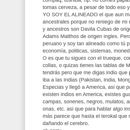
compaq, toshiba, hp. no comes papas 
tomas cerveza, a pesar de todo eso
YO SOY EL ALINEADO el que aun m
ancestrales porque no reniego de mi 
y ancestros son Davila Cubas de ori
Adams Matthos de origen ingles. Pero
peruano y soy tan alineado como tú po
economía, politicas, sistemas, moned
O es que tu sigues con el trueque, con
collas, o quizas tienes las tablas de
tendrás pero que me digas indio que 
iba a las Indias (Pakistan, India, Mongo
Especias y llegó a America, asi que 
existen indios en America, existes gua
campas, sonenes, negros, mulatos, am
onas, etc. asi que para hablar algo i
más parece que hasta el terokal que 
dañando el cerebro.