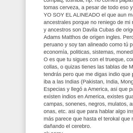
compaq, toshiba, hp. no comes papas 
tomas cerveza, a pesar de todo eso
YO SOY EL ALINEADO el que aun m
ancestrales porque no reniego de mi 
y ancestros son Davila Cubas de ori
Adams Matthos de origen ingles. Pero
peruano y soy tan alineado como tú po
economía, politicas, sistemas, moned
O es que tu sigues con el trueque, con
collas, o quizas tienes las tablas de
tendrás pero que me digas indio que 
iba a las Indias (Pakistan, India, Mongo
Especias y llegó a America, asi que 
existen indios en America, existes gua
campas, sonenes, negros, mulatos, am
onas, etc. asi que para hablar algo i
más parece que hasta el terokal que 
dañando el cerebro.