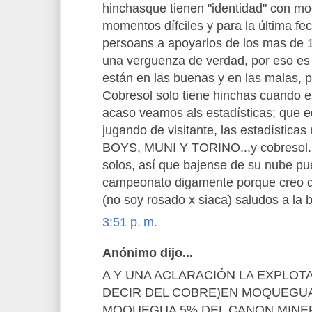
hinchasque tienen "identidad" con 
momentos dífciles y para la última fe
persoans a apoyarlos de los mas de 1
una verguenza de verdad, por eso es 
están en las buenas y en las malas, 
Cobresol solo tiene hinchas cuando 
acaso veamos als estadísticas; que e
jugando de visitante, las estadísticas
BOYS, MUNI Y TORINO...y cobresol...
solos, así que bajense de su nube pue
campeonato digamente porque creo 
(no soy rosado x siaca) saludos a la
3:51 p. m.
Anónimo dijo...
A Y UNA ACLARACIÓN LA EXPLOT
DECIR DEL COBRE)EN MOQUEGUA,
MOQUEGUA 5% DEL CANON MINER