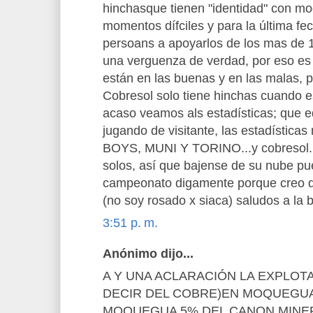
hinchasque tienen "identidad" con 
momentos dífciles y para la última fe
persoans a apoyarlos de los mas de 1
una verguenza de verdad, por eso es 
están en las buenas y en las malas, 
Cobresol solo tiene hinchas cuando 
acaso veamos als estadísticas; que e
jugando de visitante, las estadísticas
BOYS, MUNI Y TORINO...y cobresol...
solos, así que bajense de su nube pue
campeonato digamente porque creo 
(no soy rosado x siaca) saludos a la
3:51 p. m.
Anónimo dijo...
A Y UNA ACLARACIÓN LA EXPLOT
DECIR DEL COBRE)EN MOQUEGUA,
MOQUEGUA 5% DEL CANON MINER