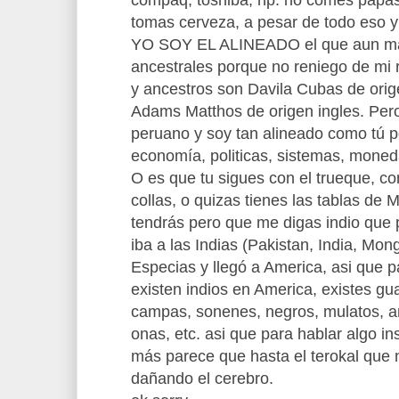
compaq, toshiba, hp. no comes papas 
tomas cerveza, a pesar de todo eso
YO SOY EL ALINEADO el que aun m
ancestrales porque no reniego de mi 
y ancestros son Davila Cubas de ori
Adams Matthos de origen ingles. Pero
peruano y soy tan alineado como tú po
economía, politicas, sistemas, moned
O es que tu sigues con el trueque, con
collas, o quizas tienes las tablas de
tendrás pero que me digas indio que 
iba a las Indias (Pakistan, India, Mongo
Especias y llegó a America, asi que 
existen indios en America, existes gua
campas, sonenes, negros, mulatos, am
onas, etc. asi que para hablar algo i
más parece que hasta el terokal que 
dañando el cerebro.