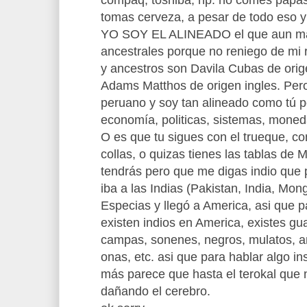
compaq, toshiba, hp. no comes papas 
tomas cerveza, a pesar de todo eso
YO SOY EL ALINEADO el que aun m
ancestrales porque no reniego de mi 
y ancestros son Davila Cubas de ori
Adams Matthos de origen ingles. Pero
peruano y soy tan alineado como tú po
economía, politicas, sistemas, moned
O es que tu sigues con el trueque, con
collas, o quizas tienes las tablas de
tendrás pero que me digas indio que 
iba a las Indias (Pakistan, India, Mongo
Especias y llegó a America, asi que 
existen indios en America, existes gua
campas, sonenes, negros, mulatos, am
onas, etc. asi que para hablar algo i
más parece que hasta el terokal que 
dañando el cerebro.