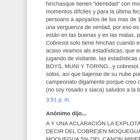
hinchasque tienen "identidad" con 
momentos dífciles y para la última fe
persoans a apoyarlos de los mas de 1
una verguenza de verdad, por eso es 
están en las buenas y en las malas, 
Cobresol solo tiene hinchas cuando 
acaso veamos als estadísticas; que e
jugando de visitante, las estadísticas
BOYS, MUNI Y TORINO...y cobresol...
solos, así que bajense de su nube pue
campeonato digamente porque creo 
(no soy rosado x siaca) saludos a la
3:51 p. m.
Anónimo dijo...
A Y UNA ACLARACIÓN LA EXPLOT
DECIR DEL COBRE)EN MOQUEGUA,
MOQUEGUA 5% DEL CANON MINER