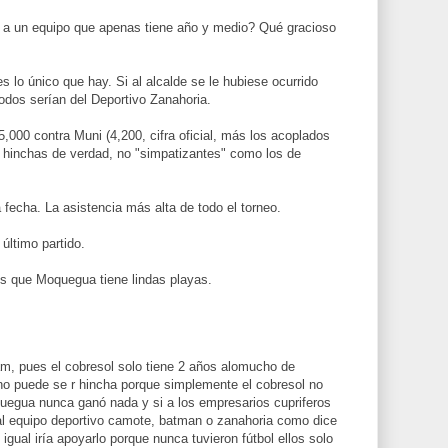
e a un equipo que apenas tiene año y medio? Qué gracioso
es lo único que hay. Si al alcalde se le hubiese ocurrido
todos serían del Deportivo Zanahoria.
5,000 contra Muni (4,200, cifra oficial, más los acoplados
 hinchas de verdad, no "simpatizantes" como los de
 fecha. La asistencia más alta de todo el torneo.
 último partido.
es que Moquegua tiene lindas playas.
m, pues el cobresol solo tiene 2 años alomucho de
no puede se r hincha porque simplemente el cobresol no
egua nunca ganó nada y si a los empresarios cupriferos
 al equipo deportivo camote, batman o zanahoria como dice
 igual iría apoyarlo porque nunca tuvieron fútbol ellos solo