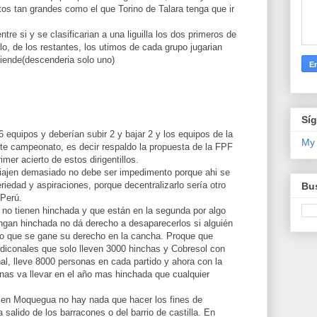
os tan grandes como el que Torino de Talara tenga que ir
tre si y se clasificarian a una liguilla los dos primeros de
ulo, de los restantes, los utimos de cada grupo jugarian
sciende(descenderia solo uno)
Sí
 equipos y deberían subir 2 y bajar 2 y los equipos de la
My
ste campeonato, es decir respaldo la propuesta de la FPF
imer acierto de estos dirigentillos.
jen demasiado no debe ser impedimento porque ahi se
riedad y aspiraciones, porque decentralizarlo sería otro
Bus
 Perú.
o tienen hinchada y que están en la segunda por algo
engan hinchada no dá derecho a desaparecerlos si alguién
to que se gane su derecho en la cancha. Proque que
adiconales que solo lleven 3000 hinchas y Cobresol con
nal, lleve 8000 personas en cada partido y ahora con la
bunas va llevar en el año mas hinchada que cualquier
e en Moquegua no hay nada que hacer los fines de
alido de los barracones o del barrio de castilla. En