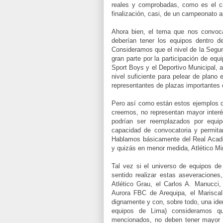
reales y comprobadas, como es el ca
finalización, casi, de un campeonato 
Ahora bien, el tema que nos convoca
deberían tener los equipos dentro de
Consideramos que el nivel de la Segun
gran parte por la participación de equ
Sport Boys y el Deportivo Municipal, 
nivel suficiente para pelear de plano
representantes de plazas importante
Pero así como están estos ejemplos d
creemos, no representan mayor interés
podrían ser reemplazados por equi
capacidad de convocatoria y permita
Hablamos básicamente del Real Acad
y quizás en menor medida, Atlético Mi
Tal vez si el universo de equipos de 
sentido realizar estas aseveraciones
Atlético Grau, el Carlos A. Manucci
Aurora FBC de Arequipa, el Mariscal 
dignamente y con, sobre todo, una iden
equipos de Lima) consideramos qu
mencionados, no deben tener mayor e