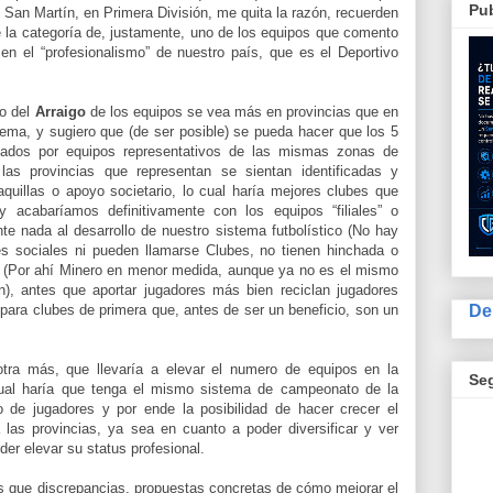
Pub
 San Martín, en Primera División, me quita la razón, recuerden
e la categoría de, justamente, uno de los equipos que comento
en el “profesionalismo” de nuestro país, que es el Deportivo
o del
Arraigo
de los equipos se vea más en provincias que en
ema, y sugiero que (de ser posible) se pueda hacer que los 5
ados por equipos representativos de las mismas zonas de
s provincias que representan se sientan identificadas y
quillas o apoyo societario, lo cual haría mejores clubes que
y acabaríamos definitivamente con los equipos “filiales” o
te nada al desarrollo de nuestro sistema futbolístico (No hay
des sociales ni pueden llamarse Clubes, no tienen hinchada o
jo (Por ahí Minero en menor medida, aunque ya no es el mismo
n), antes que aportar jugadores más bien reciclan jugadores
De
para clubes de primera que, antes de ser un beneficio, son un
ra más, que llevaría a elevar el numero de equipos en la
Se
cual haría que tenga el mismo sistema de campeonato de la
so de jugadores y por ende la posibilidad de hacer crecer el
 las provincias, ya sea en cuanto a poder diversificar y ver
oder elevar su status profesional.
s que discrepancias, propuestas concretas de cómo mejorar el