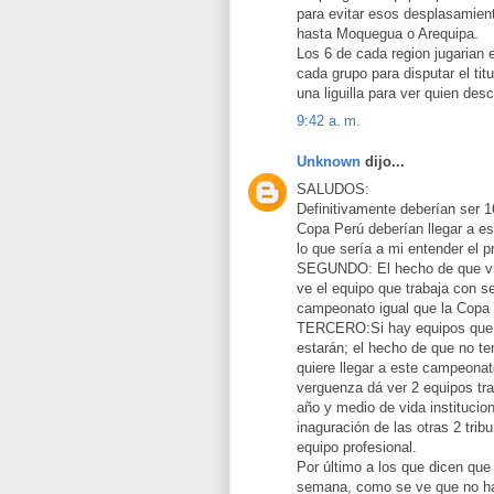
para evitar esos desplasamient
hasta Moquegua o Arequipa.
Los 6 de cada region jugarian en
cada grupo para disputar el tit
una liguilla para ver quien de
9:42 a. m.
Unknown
dijo...
SALUDOS:
Definitivamente deberían ser 16
Copa Perú deberían llegar a e
lo que sería a mi entender el pr
SEGUNDO: El hecho de que via
ve el equipo que trabaja con se
campeonato igual que la Copa
TERCERO:Si hay equipos que n
estarán; el hecho de que no t
quiere llegar a este campeona
verguenza dá ver 2 equipos tr
año y medio de vida institucio
inaguración de las otras 2 tri
equipo profesional.
Por último a los que dicen qu
semana, como se ve que no ha s