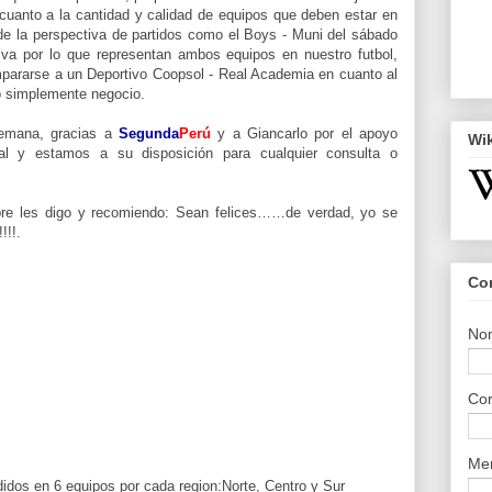
cuanto a la cantidad y calidad de equipos que deben estar en
de la perspectiva de partidos como el Boys - Muni del sábado
tiva por lo que representan ambos equipos en nuestro futbol,
mpararse a un Deportivo Coopsol - Real Academia en cuanto al
o simplemente negocio.
emana, gracias a
Segunda
Perú
y a Giancarlo por el apoyo
Wi
al y estamos a su disposición para cualquier consulta o
e les digo y recomiendo: Sean felices……de verdad, yo se
!!!.
Co
No
Cor
Me
idos en 6 equipos por cada region:Norte, Centro y Sur