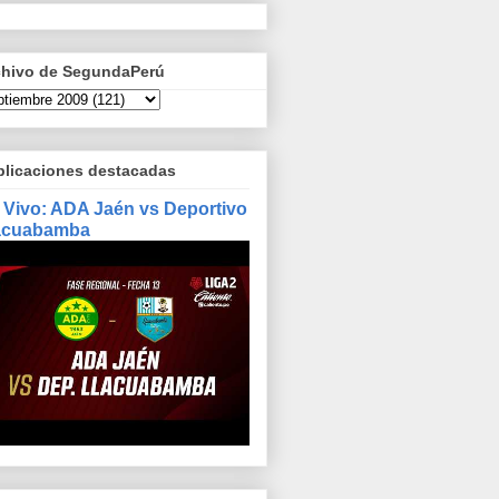
chivo de SegundaPerú
blicaciones destacadas
 Vivo: ADA Jaén vs Deportivo
acuabamba