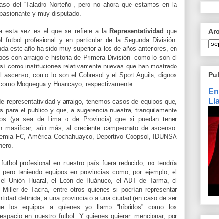
so del “Taladro Norteño”, pero no ahora que estamos en la
apasionante y muy disputado.
 esta vez es el que se refiere a la
Representatividad
que
Ar
l futbol profesional y en particular de la Segunda División.
da este año ha sido muy superior a los de años anteriores, en
ipos con arraigo e historia de Primera División, como lo son el
así como instituciones relativamente nuevas que han mostrado
Pu
 el ascenso, como lo son el Cobresol y el Sport Aguila, dignos
s como Moquegua y Huancayo, respectivamente.
En
Ll
e representatividad y arraigo, tenemos casos de equipos que,
 para el publico y que, a sugerencia nuestra, tranquilamente
pos (ya sea de Lima o de Provincia) que si puedan tener
n masificar, aún más, al creciente campeonato de ascenso.
emia FC, América Cochahuayco, Deportivo Coopsol, IDUNSA
nero.
futbol profesional en nuestro país fuera reducido, no tendría
, pero teniendo equipos en provincias como, por ejemplo, el
, el Unión Huaral, el León de Huánuco, el ADT de Tarma, el
Miller de Tacna, entre otros quienes si podrían representar
tidad definida, a una provincia o a una ciudad (en caso de ser
e los equipos a quienes yo llamo “híbridos” como los
spacio en nuestro futbol. Y quienes quieran mencionar, por