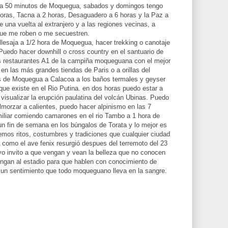
o a 50 minutos de Moquegua, sabados y domingos tengo
horas, Tacna a 2 horas, Desaguadero a 6 horas y la Paz a
 una vuelta al extranjero y a las regiones vecinas, a
que me roben o me secuestren.
llesaja a 1/2 hora de Moquegua, hacer trekking o canotaje
uedo hacer downhill o cross country en el santuario de
s restaurantes A1 de la campiña moqueguana con el mejor
 en las más grandes tiendas de Paris o a orillas del
s de Moquegua a Calacoa a los baños termales y geyser
que existe en el Rio Putina. en dos horas puedo estar a
 visualizar la erupción paulatina del volcán Ubinas. Puedo
 almorzar a calientes, puedo hacer alpinismo en las 7
miliar comiendo camarones en el rio Tambo a 1 hora de
 fin de semana en los búngalos de Torata y lo mejor es
emos ritos, costumbres y tradiciones que cualquier ciudad
omo el ave fenix resurgió despues del terremoto del 23
ivo invito a que vengan y vean la belleza que no conocen
engan al estadio para que hablen con conocimiento de
 un sentimiento que todo moqueguano lleva en la sangre.