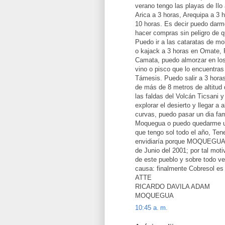
verano tengo las playas de Il
Arica a 3 horas, Arequipa a 3 
10 horas. Es decir puedo darme
hacer compras sin peligro de 
Puedo ir a las cataratas de mo
o kajack a 3 horas en Omate, P
Camata, puedo almorzar en lo
vino o pisco que lo encuentras
Támesis. Puedo salir a 3 hora
de más de 8 metros de altitud 
las faldas del Volcán Ticsani y
explorar el desierto y llegar a
curvas, puedo pasar un dia fa
Moquegua o puedo quedarme un
que tengo sol todo el año, Ten
envidiaría porque MOQUEGUA c
de Junio del 2001; por tal mot
de este pueblo y sobre todo v
causa: finalmente Cobresol es
ATTE
RICARDO DAVILA ADAM
MOQUEGUA
10:45 a. m.