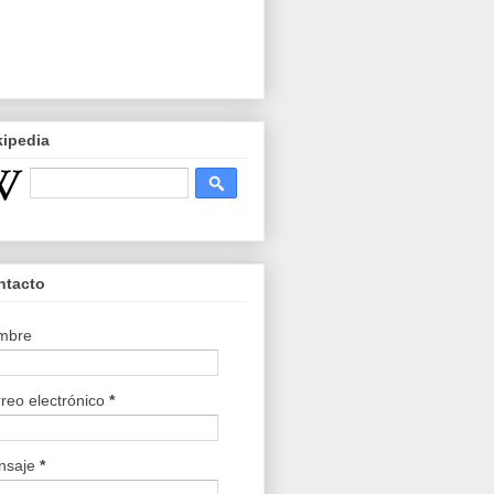
kipedia
ntacto
mbre
reo electrónico
*
nsaje
*