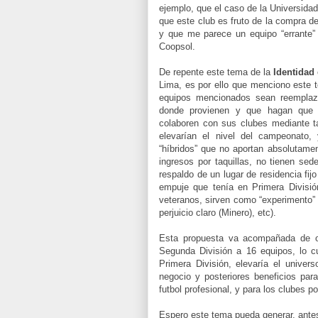
ejemplo, que el caso de la Universidad
que este club es fruto de la compra d
y que me parece un equipo “errante” 
Coopsol.
De repente este tema de la
Identidad
Lima, es por ello que menciono este t
equipos mencionados sean reemplaz
donde provienen y que hagan que la
colaboren con sus clubes mediante ta
elevarían el nivel del campeonato, 
“híbridos” que no aportan absolutamen
ingresos por taquillas, no tienen se
respaldo de un lugar de residencia fi
empuje que tenía en Primera Divisió
veteranos, sirven como “experimento” 
perjuicio claro (Minero), etc).
Esta propuesta va acompañada de ot
Segunda División a 16 equipos, lo 
Primera División, elevaría el univer
negocio y posteriores beneficios para
futbol profesional, y para los clubes p
Espero este tema pueda generar, ante