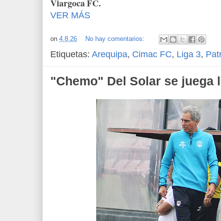
Viargoca FC.
VER MÁS
on
4.8.26
No hay comentarios:
Etiquetas:
Arequipa
,
Cimac FC
,
Liga 3
,
Pat
"Chemo" Del Solar se juega l