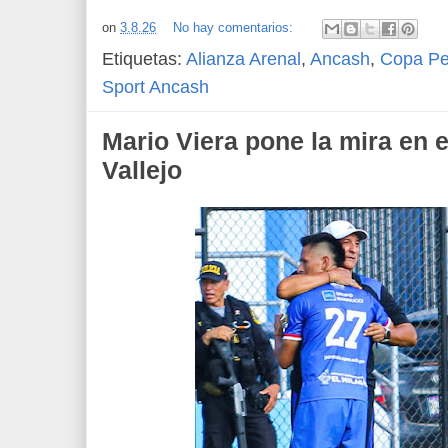
on
3.8.26
No hay comentarios:
Etiquetas:
Alianza Arenal
,
Ancash
,
Copa Pe
Sport Ancash
Mario Viera pone la mira en e
Vallejo