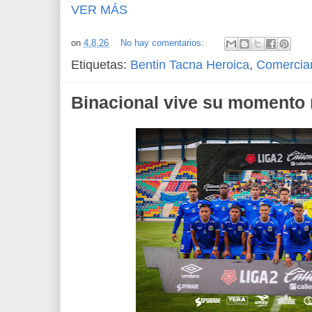
VER MÁS
on
4.8.26
No hay comentarios:
Etiquetas:
Bentin Tacna Heroica
,
Comercia
Binacional vive su momento 