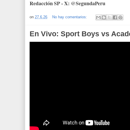
Redacción SP - X: @SegundaPeru
on
27.6.26
No hay comentarios:
En Vivo: Sport Boys vs Acad