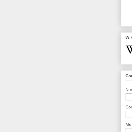
Wi
Co
No
Cor
Me