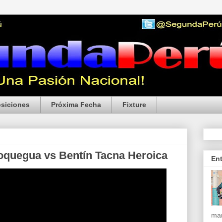
siciones
Próxima Fecha
Fixture
oquegua vs Bentín Tacna Heroica
En
mar