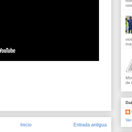
nom
rel
vio
may
Min
de 
Da
Ver
Inicio
Entrada antigua