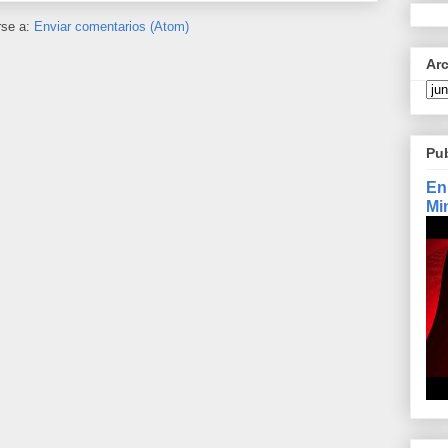
rse a:
Enviar comentarios (Atom)
Ar
Pu
En
Mi