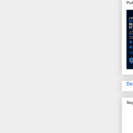
Pub
De
Se