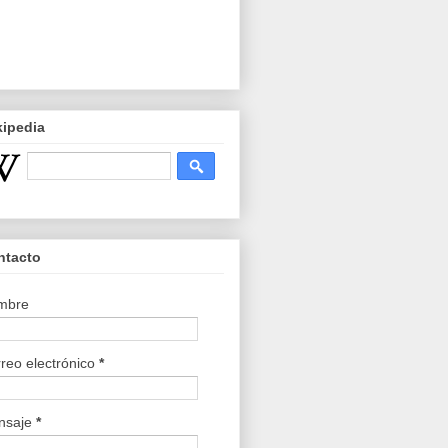
kipedia
ntacto
mbre
reo electrónico
*
nsaje
*