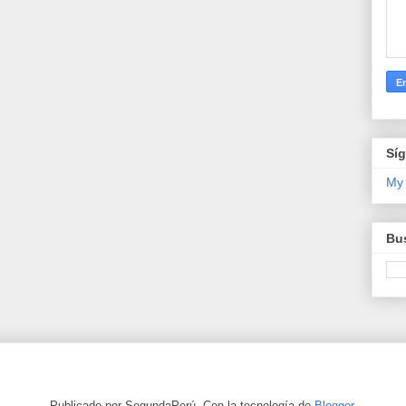
Sí
My
Bus
Publicado por SegundaPerú. Con la tecnología de
Blogger
.