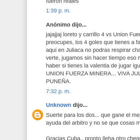
fueron reales
1:39 p. m.
Anónimo dijo...
jajajjaj loreto y carrillo 4 vs Union Fu
preocupes, los 4 goles que tienes a 
aqui en Juliaca no podras respirar char
verte, jugamos sin hacer tiempo eso 
haber si tienes la valentia de jugar ig
UNION FUERZA MINERA... VIVA JU
PUNEÑA.
7:32 p. m.
Unknown
dijo...
Suerte para los dos... que gane el mej
ayuda del arbitro y no se que cosas m
Gracias Cuba.. pronto lleha otro che