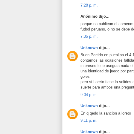
7:28 p. m.
Anónimo dijo...
porque no publican el comenmtari
futbol peruano, o no se debe d
7:35 p. m.
Unknown
dijo...
Buen Partido en pucallpa el 4-
contamos las ocasiones fallida
intereses lo le asegura nada el
una identidad de juego por par
goles
pero si Loreto tiene la solides 
suerte para ambos una pregunta
9:04 p. m.
Unknown
dijo...
En q qedo la sancion a loreto
9:11 p. m.
Unknown
dijo...