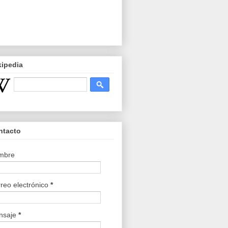
kipedia
ntacto
mbre
reo electrónico
*
nsaje
*