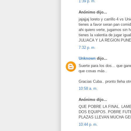
1:39 p. m.
Anónimo dijo...
jajajjaj loreto y carrillo 4 vs 
tienes a favor seran pan comido
ahi quiero verte, jugamos sin 
tienes la valentia de jugar i
JULIACA Y LA REGION PUN
7:32 p. m.
Unknown
dijo...
Suerte para los dos... que gane
que cosas más..
Gracias Cuba.. pronto lleha ot
10:58 a. m.
Anónimo dijo...
QUE POBRE LA FINAL. LA
DOS EQUIPOS. POBRE FUT
PLAZAS LLEVAN MUCHA GE
10:44 p. m.