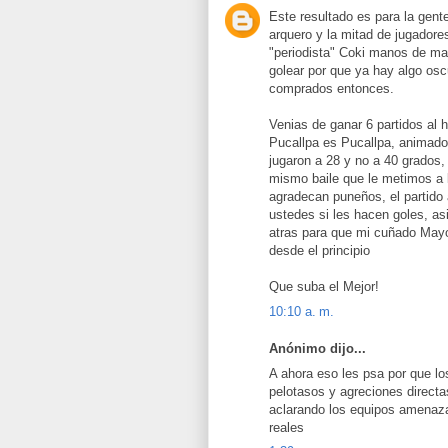
Este resultado es para la gen
arquero y la mitad de jugadore
"periodista" Coki manos de ma
golear por que ya hay algo osc
comprados entonces.
Venias de ganar 6 partidos al 
Pucallpa es Pucallpa, animado
jugaron a 28 y no a 40 grados
mismo baile que le metimos a 
agradecan puneños, el partido 
ustedes si les hacen goles, a
atras para que mi cuñado Mayor
desde el principio
Que suba el Mejor!
10:10 a. m.
Anónimo dijo...
A ahora eso les psa por que lo
pelotasos y agreciones directa
aclarando los equipos amenaza
reales