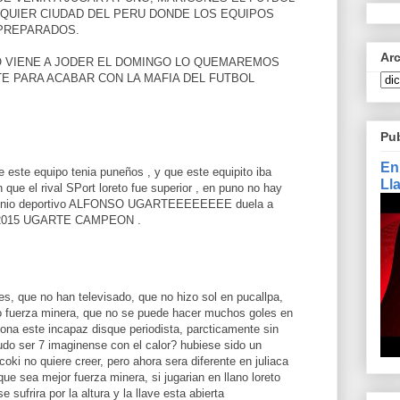
LQUIER CIUDAD DEL PERU DONDE LOS EQUIPOS
PREPARADOS.
Ar
GO VIENE A JODER EL DOMINGO LO QUEMAREMOS
E PARA ACABAR CON LA MAFIA DEL FUTBOL
Pu
En
 este equipo tenia puneños , y que este equipito iba
Ll
on que el rival SPort loreto fue superior , en puno no hay
rimonio deportivo ALFONSO UGARTEEEEEEEE duela a
el 2015 UGARTE CAMPEON .
es, que no han televisado, que no hizo sol en pucallpa,
io fuerza minera, que no se puede hacer muchos goles en
gona este incapaz disque periodista, parcticamente sin
pudo ser 7 imaginense con el calor? hubiese sido un
ki no quiere creer, pero ahora sera diferente en juliaca
que sea mejor fuerza minera, si jugarian en llano loreto
sufrira por la altura y la llave esta abierta