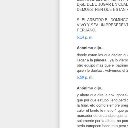
D}SE DEBE JUGAR EN CUA
DEMUESTREN QUE ESTAN 
SI EL ARBITRO EL DOMIN
VIVO Y SEA UN PRESEDENT
PERUANO.
6:14 p. m.
Anónimo dijo...
donde estan los que decian que
llegar a la primera , ya lo vier
otro equipo mas que el pat
quien le duelaa , volvemos 
6:59 p. m.
Anónimo dijo...
y ahora que dira la coki gonzal
que por que estubo lleno perd
la final, etc como siempre pre
calor el loreto le metio 4 que 
marcador de escandalo que la co
solamente por la altura, no por
seria campeon hace rato,pero se 