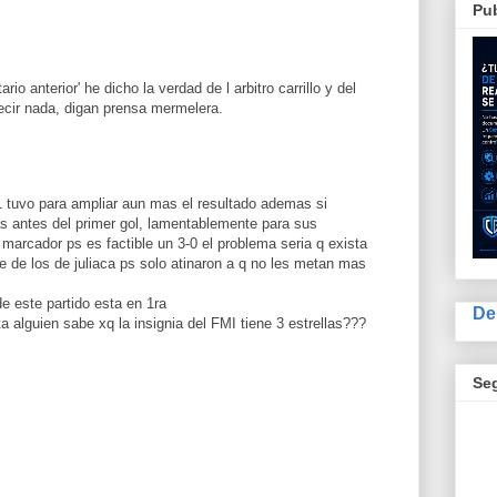
Pub
o anterior' he dicho la verdad de l arbitro carrillo y del
ecir nada, digan prensa mermelera.
1 tuvo para ampliar aun mas el resultado ademas si
s antes del primer gol, lamentablemente para sus
 marcador ps es factible un 3-0 el problema seria q exista
te de los de juliaca ps solo atinaron a q no les metan mas
de este partido esta en 1ra
De
 alguien sabe xq la insignia del FMI tiene 3 estrellas???
Se