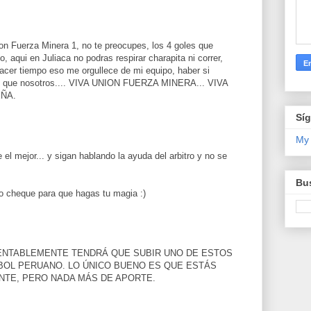
Union Fuerza Minera 1, no te preocupes, los 4 goles que
, aqui en Juliaca no podras respirar charapita ni correr,
hacer tiempo eso me orgullece de mi equipo, haber si
gual que nosotros.... VIVA UNION FUERZA MINERA... VIVA
EÑA.
Sí
My
 el mejor... y sigan hablando la ayuda del arbitro y no se
Bus
ro cheque para que hagas tu magia :)
MENTABLEMENTE TENDRÁ QUE SUBIR UNO DE ESTOS
BOL PERUANO. LO ÚNICO BUENO ES QUE ESTÁS
NTE, PERO NADA MÁS DE APORTE.