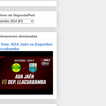
chivo de SegundaPerú
blicaciones destacadas
 Vivo: ADA Jaén vs Deportivo
acuabamba