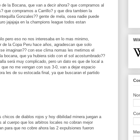
te de la Bocana, que van a decir ahora? que compramos al
s? que compramos a Carrillo? y que dira tambien la
ntequilla Gonzales?? gente de mela, osea nadie puede
uro jajajaja en la champions league todos estan
hilo pero eso no nos interesaba en lo mas minimo,
Wi
r de la Copa Peru hace años, agradescan que solo
, se imaginan?? con ese clima nomas les metimos el
la bocana, que ya hubiera sido con el sol acostumbrado??
alla será muy complicado, pero un dato es que de local a
si que no me vengan con sus 3-0, van a dejar espacio
a les de su estocada final, ya que buscaran el partido
Co
No
Cor
s chicos de diablos rojos y hoy dibilidad minera juegan a
s al cuerpo que los arbitros locales no cobran mejor
n para que no cobre ahora las 2 expulsiones fueron
Me