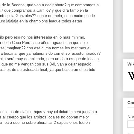
te de la Bocana, que van a decir ahora? que compramos al
s? que compramos a Carrillo? y que dira tambien la
ntequilla Gonzales?? gente de mela, osea nadie puede
uro jajajaja en la champions league todos estan
hilo pero eso no nos interesaba en lo mas minimo,
r de la Copa Peru hace años, agradescan que solo
, se imaginan?? con ese clima nomas les metimos el
la bocana, que ya hubiera sido con el sol acostumbrado??
alla será muy complicado, pero un dato es que de local a
Wi
si que no me vengan con sus 3-0, van a dejar espacio
a les de su estocada final, ya que buscaran el partido
Co
s chicos de diablos rojos y hoy dibilidad minera juegan a
No
s al cuerpo que los arbitros locales no cobran mejor
n para que no cobre ahora las 2 expulsiones fueron