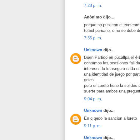
7:28 p. m.
Anónimo dijo...
porque no publican el comenmtari
futbol peruano, o no se debe d
7:35 p. m.
Unknown
dijo...
Buen Partido en pucallpa el 4-
contamos las ocasiones fallida
intereses lo le asegura nada el
una identidad de juego por par
goles
pero si Loreto tiene la solides 
suerte para ambos una pregunta
9:04 p. m.
Unknown
dijo...
En q qedo la sancion a loreto
9:11 p. m.
Unknown
dijo...