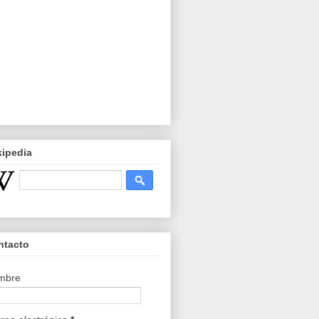
kipedia
ntacto
mbre