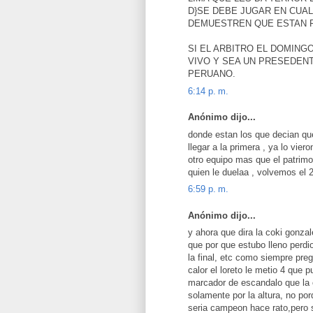
D}SE DEBE JUGAR EN CUA
DEMUESTREN QUE ESTAN 
SI EL ARBITRO EL DOMIN
VIVO Y SEA UN PRESEDENT
PERUANO.
6:14 p. m.
Anónimo dijo...
donde estan los que decian que
llegar a la primera , ya lo vier
otro equipo mas que el pat
quien le duelaa , volvemos 
6:59 p. m.
Anónimo dijo...
y ahora que dira la coki gonzal
que por que estubo lleno perd
la final, etc como siempre pre
calor el loreto le metio 4 que 
marcador de escandalo que la co
solamente por la altura, no por
seria campeon hace rato,pero se 