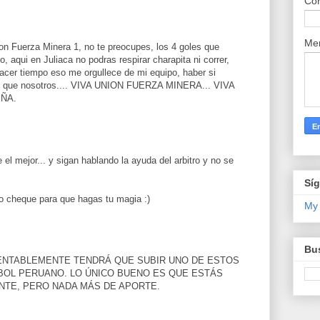
Cor
Me
Union Fuerza Minera 1, no te preocupes, los 4 goles que
, aqui en Juliaca no podras respirar charapita ni correr,
hacer tiempo eso me orgullece de mi equipo, haber si
gual que nosotros.... VIVA UNION FUERZA MINERA... VIVA
EÑA.
 el mejor... y sigan hablando la ayuda del arbitro y no se
Sí
ro cheque para que hagas tu magia :)
My
Bus
MENTABLEMENTE TENDRÁ QUE SUBIR UNO DE ESTOS
BOL PERUANO. LO ÚNICO BUENO ES QUE ESTÁS
NTE, PERO NADA MÁS DE APORTE.