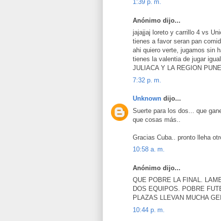
1:39 p. m.
Anónimo dijo...
jajajjaj loreto y carrillo 4 vs 
tienes a favor seran pan comido
ahi quiero verte, jugamos sin 
tienes la valentia de jugar i
JULIACA Y LA REGION PUN
7:32 p. m.
Unknown
dijo...
Suerte para los dos... que gane
que cosas más..
Gracias Cuba.. pronto lleha ot
10:58 a. m.
Anónimo dijo...
QUE POBRE LA FINAL. LA
DOS EQUIPOS. POBRE FUT
PLAZAS LLEVAN MUCHA GE
10:44 p. m.