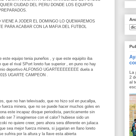
LQUIER CIUDAD DEL PERU DONDE LOS EQUIPOS
PREPARADOS.
Ar
GO VIENE A JODER EL DOMINGO LO QUEMAREMOS
E PARA ACABAR CON LA MAFIA DEL FUTBOL
Pu
Ay
 este equipo tenia puneños , y que este equipito iba
co
on que el rival SPort loreto fue superior , en puno no hay
rimonio deportivo ALFONSO UGARTEEEEEEEE duela a
La 
el 2015 UGARTE CAMPEON .
2 d
al 
esc
es, que no han televisado, que no hizo sol en pucallpa,
io fuerza minera, que no se puede hacer muchos goles en
gona este incapaz disque periodista, parcticamente sin
pudo ser 7 imaginense con el calor? hubiese sido un
ki no quiere creer, pero ahora sera diferente en juliaca
que sea mejor fuerza minera, si jugarian en llano loreto
sufrira por la altura y la llave esta abierta