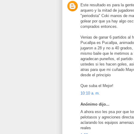
Este resultado es para la gen
arquero y la mitad de jugadore
"periodista" Coki manos de ma
golear por que ya hay algo osc
comprados entonces.
Venias de ganar 6 partidos al 
Pucallpa es Pucallpa, animado
jugaron a 28 y no a 40 grados
mismo baile que le metimos a 
agradecan puneños, el partido 
ustedes si les hacen goles, a
atras para que mi cuñado Mayor
desde el principio
Que suba el Mejor!
10:10 a. m.
Anónimo dijo...
A ahora eso les psa por que lo
pelotasos y agreciones directa
aclarando los equipos amenaza
reales