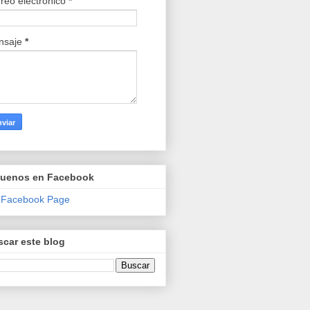
reo electrónico
*
nsaje
*
guenos en Facebook
 Facebook Page
car este blog