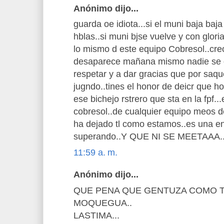
Anónimo dijo...
guarda oe idiota...si el muni baja ba
hblas..si muni bjse vuelve y con glor
lo mismo d este equipo Cobresol..creo
desaparece mañana mismo nadie se d
respetar y a dar gracias que por saque
jugndo..tines el honor de deicr que h
ese bichejo rstrero que sta en la fpf..
cobresol..de cualquier equipo meos d
ha dejado tl como estamos..es una 
superando..Y QUE NI SE MEETAAA..
11:59 a. m.
Anónimo dijo...
QUE PENA QUE GENTUZA COMO T
MOQUEGUA..
LASTIMA...