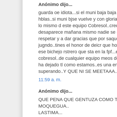
Anónimo dijo...
guarda oe idiota...si el muni baja ba
hblas..si muni bjse vuelve y con glor
lo mismo d este equipo Cobresol..creo
desaparece mañana mismo nadie se d
respetar y a dar gracias que por saque
jugndo..tines el honor de deicr que h
ese bichejo rstrero que sta en la fpf..
cobresol..de cualquier equipo meos d
ha dejado tl como estamos..es una 
superando..Y QUE NI SE MEETAAA..
11:59 a. m.
Anónimo dijo...
QUE PENA QUE GENTUZA COMO T
MOQUEGUA..
LASTIMA...