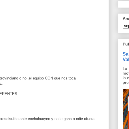
Ar
Pu
Sa
Val
La 
mov
la 
 provinciano o no..el equipo CON que nos toca
pre
o..
IFERENTES
obresolsufrio ante cochahuayco y no le gana a ndie afuera