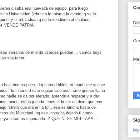
Co
quieren q suba esa huevada de equipo, para luego
etico Universidad (ichunsa la misma huevada) q se lo
puno, y el total clean q se lo vendieron al chalaco,
No
peños VENDE PATRIA
Cor
esos serranos de mierda ustedes pueden ... vamos boys
lao sba terror
Me
baja baja nomas pues..d q estocd hblas..si muni bjse vuelve
odecir lo mismo d este equipo Cobresol..creo que se llama
o nadie se da por eterado..aprende a respetar y a dar
nstitucion..estas jugndo..tines el honor de deicr que hoy
ejo rstrero que sta en la fpf...ese es hincha hasta del
meos del Municipal..pq ese..noos ha dejado tl como
ue ya estamos superando..Y QUE NI SE MEETAAA...
Sí
My