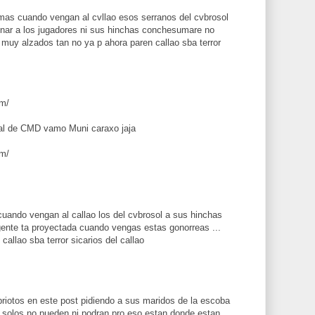
omas cuando vengan al cvllao esos serranos del cvbrosol
nar a los jugadores ni sus hinchas conchesumare no
muy alzados tan no ya p ahora paren callao sba terror
om/
eñal de CMD vamo Muni caraxo jaja
om/
uando vengan al callao los del cvbrosol a sus hinchas
 gente ta proyectada cuando vengas estas gonorreas ...
allao sba terror sicarios del callao
riotos en este post pidiendo a sus maridos de la escoba
n solos no pueden ni podran pro eso estan donde estan