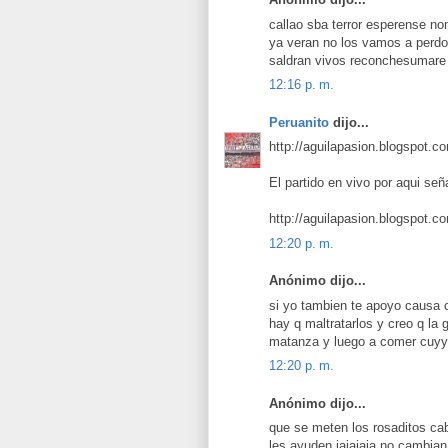
callao sba terror esperense n
ya veran no los vamos a perdo
saldran vivos reconchesumare 
12:16 p. m.
Peruanito
dijo...
http://aguilapasion.blogspot.c
El partido en vivo por aqui s
http://aguilapasion.blogspot.c
12:20 p. m.
Anónimo dijo...
si yo tambien te apoyo causa c
hay q maltratarlos y creo q la
matanza y luego a comer cuyy c
12:20 p. m.
Anónimo dijo...
que se meten los rosaditos cab
les ayuden jajajaja no cambia