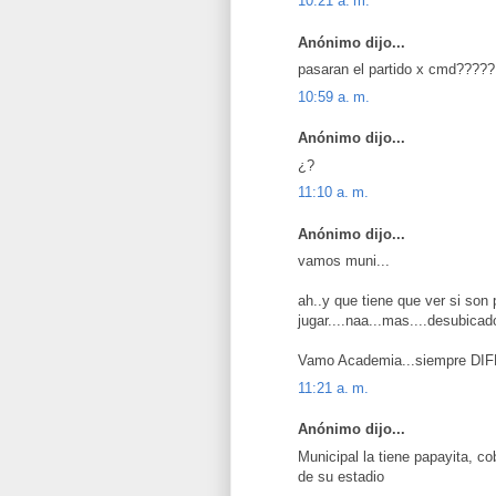
10:21 a. m.
Anónimo dijo...
pasaran el partido x cmd?????
10:59 a. m.
Anónimo dijo...
¿?
11:10 a. m.
Anónimo dijo...
vamos muni...
ah..y que tiene que ver si son
jugar....naa...mas....desubicad
Vamo Academia...siempre D
11:21 a. m.
Anónimo dijo...
Municipal la tiene papayita, c
de su estadio