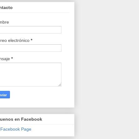
ntacto
mbre
reo electrónico
*
nsaje
*
guenos en Facebook
 Facebook Page