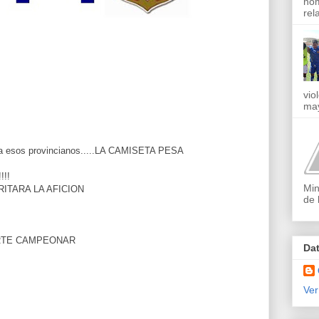
nom
rel
vio
may
a esos provincianos.....LA CAMISETA PESA
!!
Min
ITARA LA AFICION
de 
RTE CAMPEONAR
Da
Ver