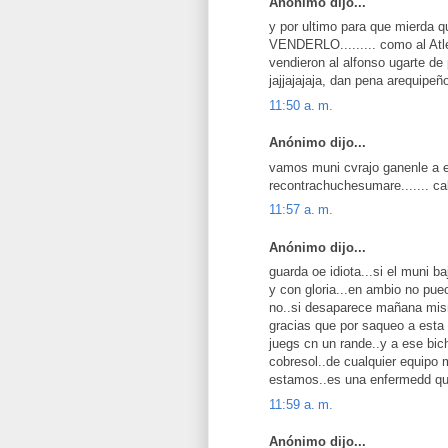
Anónimo dijo...
y por ultimo para que mierda 
VENDERLO......... como al Atl
vendieron al alfonso ugarte de 
jajjajajaja, dan pena arequi
11:50 a. m.
Anónimo dijo...
vamos muni cvrajo ganenle a 
recontrachuchesumare....... cal
11:57 a. m.
Anónimo dijo...
guarda oe idiota...si el muni 
y con gloria...en ambio no pue
no..si desaparece mañana mism
gracias que por saqueo a esta i
juegs cn un rande..y a ese bich
cobresol..de cualquier equipo 
estamos..es una enfermedd q
11:59 a. m.
Anónimo dijo...