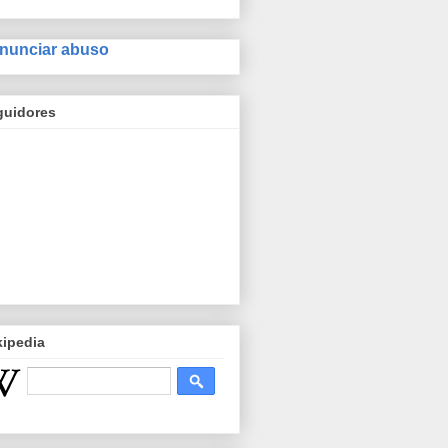
nunciar abuso
guidores
kipedia