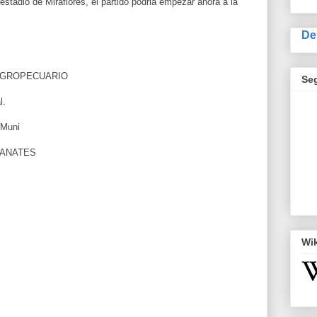
estadio de Miraflores, el partido podria empezar ahora a la
De
 AGROPECUARIO
Se
l.
 Muni
RANATES
Wi