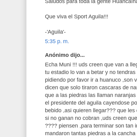
Saludos para toda la gente Huancaín
Que viva el Sport Aguila!!!
-'Aguila'-
5:35 p. m.
Anónimo dijo...
Echa Muni !!! uds creen que van a lleg
tu estadio lo van a betar y no tendras
pidiendo por favor ir a huanuco ,son 
dicen que solo tiraron cascaras de nar
que a las piedras las llaman naranjas
el presidente del aguila cayendose p
bebido ,asi quieren llegar??? que les
si no ganan no cobran ,uds creen q
???? piensen ,para terminar son tan i
mandaron tantas piedras a la cancha 