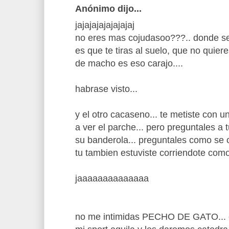
Anónimo dijo...
jajajajajajajajaj
no eres mas cojudasoo???.. donde se
es que te tiras al suelo, que no quier
de macho es eso carajo....
habrase visto...
y el otro cacaseno... te metiste con u
a ver el parche... pero preguntales a
su banderola... preguntales como se co
tu tambien estuviste corriendote com
jaaaaaaaaaaaaaa
no me intimidas PECHO DE GATO... cl