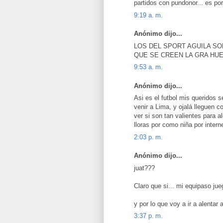
partidos con pundonor... es po
9:19 a. m.
Anónimo dijo...
LOS DEL SPORT AGUILA S
QUE SE CREEN LA GRA HUEBA
9:53 a. m.
Anónimo dijo...
Asi es el futbol mis queridos s
venir a Lima, y ojalá lleguen
ver si son tan valientes para a
lloras por como niña por inter
2:03 p. m.
Anónimo dijo...
juat???
Claro que si... mi equipaso jue
y por lo que voy a ir a alentar 
3:37 p. m.