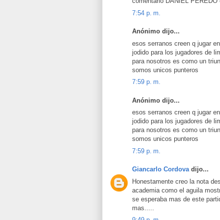
comentario DANIEL PEREDO dij
7:54 p. m.
Anónimo dijo...
esos serranos creen q jugar en
jodido para los jugadores de li
para nosotros es como un triu
somos unicos punteros
7:59 p. m.
Anónimo dijo...
esos serranos creen q jugar en
jodido para los jugadores de li
para nosotros es como un triu
somos unicos punteros
7:59 p. m.
Giancarlo Cordova
dijo...
Honestamente creo la nota desc
academia como el aguila mostra
se esperaba mas de este parti
mas.....
9:49 p. m.