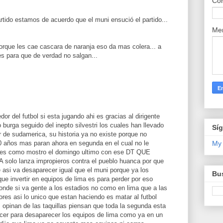
Cor
rtido estamos de acuerdo que el muni ensució el partido...
Me
orque les cae cascara de naranja eso da mas colera... a
s para que de verdad no salgan...
or del futbol si esta jugando ahi es gracias al dirigente
burga seguido del inepto silvestri los cuales han llevado
Sí
ar de sudamerica, su historia ya no existe porque no
My
 años mas paran ahora en segunda en el cual no le
udes como mostro el domingo ultimo con ese DT QUE
 lanza impropieros contra el pueblo huanca por que
ue asi va desaparecer igual que el muni porque ya los
Bus
ue invertir en equipos de lima es para perder por eso
onde si va gente a los estadios no como en lima que a las
ores asi lo unico que estan haciendo es matar al futbol
 opinan de las taquillas piensan que toda la segunda esta
cer para desaparecer los equipos de lima como ya en un