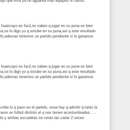
o que lima ya no aguanta mas equipos ni carros.
 huancayo es facil,no saben q jugar en su puna es bien
ma,se lo digo yo q estube en su puna,asi q este resultado
nfo,ademas tenemos un partido pendiente si lo ganamos
 huancayo es facil,no saben q jugar en su puna es bien
ma,se lo digo yo q estube en su puna,asi q este resultado
nfo,ademas tenemos un partido pendiente si lo ganamos
ribe lo q paso en el partido, osea hay q admitir q tanto la
ron un futbol distinto al q nos tienen acostumbrados......
do y ambas escuadras se veran las caras 2 veces