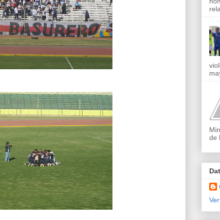
nom
rel
vio
may
Min
de 
Da
Ver