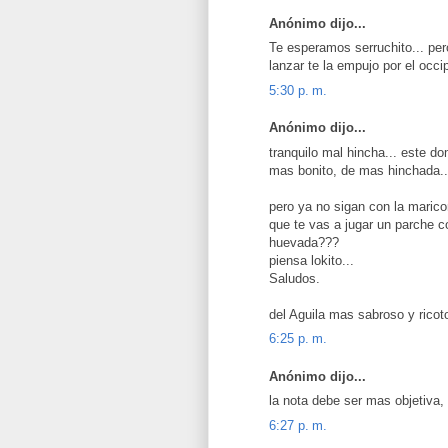
Anónimo dijo...
Te esperamos serruchito... per
lanzar te la empujo por el occi
5:30 p. m.
Anónimo dijo...
tranquilo mal hincha... este d
mas bonito, de mas hinchada...
pero ya no sigan con la maricon
que te vas a jugar un parche c
huevada???
piensa lokito...
Saludos.
del Aguila mas sabroso y ricoto
6:25 p. m.
Anónimo dijo...
la nota debe ser mas objetiva,
6:27 p. m.