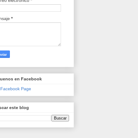
reo electrónico
*
nsaje
*
guenos en Facebook
 Facebook Page
car este blog