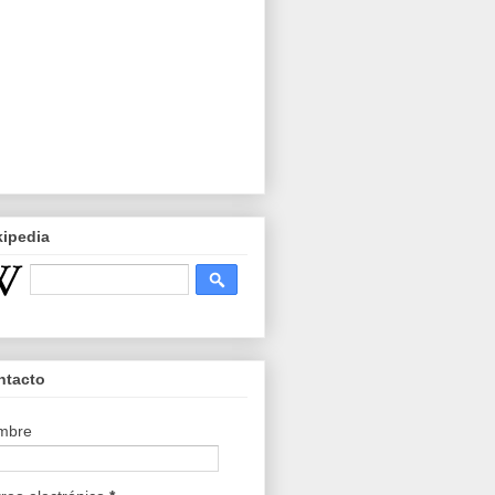
kipedia
ntacto
mbre