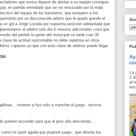
ectadores que nunca dejaron de alentar a su equipo consiguio
pal, en partido enrredado que se vio ensuciado por la mala
tecnico del equipo de los basureros, que exaspero a los
permitido por un desconocido arbitro que le quedo grande el
Ar
ula un gol a Jorge Lozada por supuesta posicion adelantada que
glamentarios el arbitro solo dio 6 minutos adicionales cosa que
medio del partido la gente del municipal se tardo casi 35
a clase de actitud sancionable no debe repetirse en otros
itros capaces ya que con esta clase de arbitros puede llegar
Pu
Ay
ANA
co
La 
2 d
al 
esc
allinas... vinieron a hyo solo a manchar el juego.. encima
.
da quieren ascender para que al prox año descienda....
 como mi sport aguila que propone juego.. que afronta los