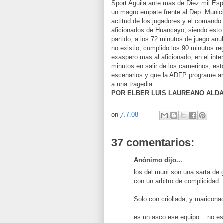
Sport Aguila ante mas de Diez mil Esp
un magro empate frente al Dep. Munici
actitud de los jugadores y el comando 
aficionados de Huancayo, siendo esto 
partido, a los 72 minutos de juego an
no existio, cumplido los 90 minutos re
exaspero mas al aficionado, en el inter
minutos en salir de los camerinos, est
escenarios y que la ADFP programe arb
a una tragedia.
POR ELBER LUIS LAUREANO ALD
on
7.7.08
37 comentarios:
Anónimo dijo...
los del muni son una sarta de g
con un arbitro de complicidad..
Solo con criollada, y maricona
es un asco ese equipo... no es