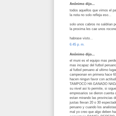
Anónimo dijo...
todos aquellos que vimos el pa
la nota no solo refleja eso...
solo unos cabros no saldrian p
la proxima les cae unos rocone
habrase visto...
6:45 p. m.
Anónimo dijo...
el muni es el equipo mas perded
mas incapaz del futbol peruano 
al futbol peruano al ultimo lug
campeonan en primera hace 60
hacen ningun favor con actit
TAMPOCO HA GANADO NADA solo
su nivel asi lo permite, si sig
empresarios se dieron cuenta q
estan mirando las provincias d
justas llevan 20 o 30 espectad
peruano y cuando los analistas
mal yo creo que algo deben ha