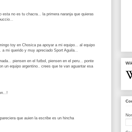
o esta no es tu chacra... la primera naranja que quieras
puccio...
omingo toy en Chosica pa apoyar a mi equipo... al equipo
 a mi querido y muy apreciado Sport Aguila...
ada... piensen en el futbol, piensen en el peru... ponte
Wi
on un equipo argentino.. crees que te van aguantar esa
n...!
Co
No
 pareciera que auien la escribe es un hincha