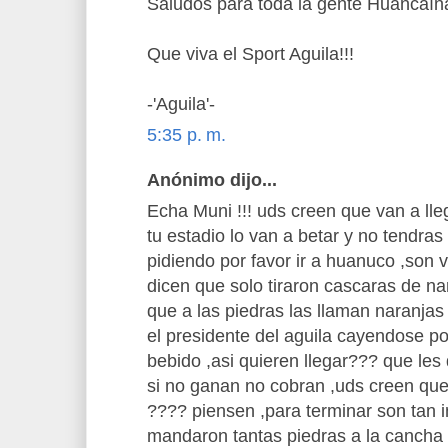
Saludos para toda la gente Huancaín
Que viva el Sport Aguila!!!
-'Aguila'-
5:35 p. m.
Anónimo dijo...
Echa Muni !!! uds creen que van a lleg
tu estadio lo van a betar y no tendras
pidiendo por favor ir a huanuco ,son 
dicen que solo tiraron cascaras de nar
que a las piedras las llaman naranjas
el presidente del aguila cayendose p
bebido ,asi quieren llegar??? que les
si no ganan no cobran ,uds creen q
???? piensen ,para terminar son tan i
mandaron tantas piedras a la cancha 