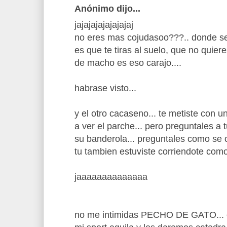
Anónimo dijo...
jajajajajajajajaj
no eres mas cojudasoo???.. donde se
es que te tiras al suelo, que no quier
de macho es eso carajo....
habrase visto...
y el otro cacaseno... te metiste con u
a ver el parche... pero preguntales a
su banderola... preguntales como se co
tu tambien estuviste corriendote com
jaaaaaaaaaaaaaa
no me intimidas PECHO DE GATO... cl