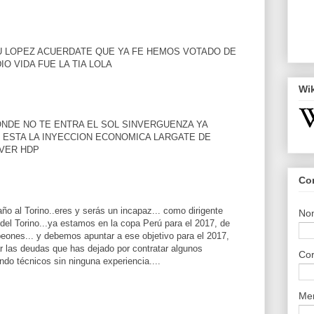
 LOPEZ ACUERDATE QUE YA FE HEMOS VOTADO DE
IO VIDA FUE LA TIA LOLA
Wi
ONDE NO TE ENTRA EL SOL SINVERGUENZA YA
 ESTA LA INYECCION ECONOMICA LARGATE DE
VER HDP
Co
ño al Torino..eres y serás un incapaz... como dirigente
No
a del Torino...ya estamos en la copa Perú para el 2017, de
eones... y debemos apuntar a ese objetivo para el 2017,
 las deudas que has dejado por contratar algunos
Cor
do técnicos sin ninguna experiencia....
Me