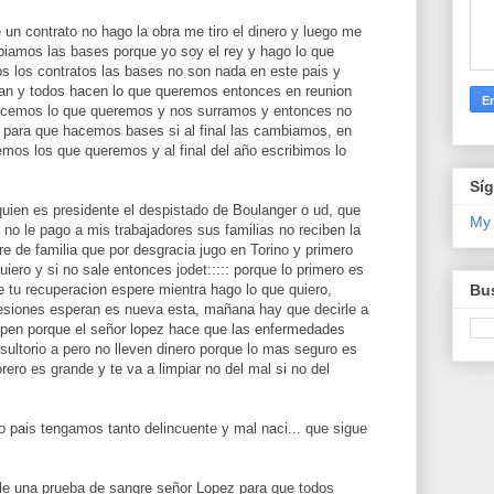
 un contrato no hago la obra me tiro el dinero y luego me
biamos las bases porque yo soy el rey y hago lo que
ios los contratos las bases no son nada en este pais y
an y todos hacen lo que queremos entonces en reunion
hacemos lo que queremos y nos surramos y entonces no
o para que hacemos bases si al final las cambiamos, en
mos los que queremos y al final del año escribimos lo
Sí
uien es presidente el despistado de Boulanger o ud, que
My
 no le pago a mis trabajadores sus familias no reciben la
e de familia que por desgracia jugo en Torino y primero
iero y si no sale entonces jodet::::: porque lo primero es
Bus
ue tu recuperacion espere mientra hago lo que quiero,
esiones esperan es nueva esta, mañana hay que decirle a
pen porque el señor lopez hace que las enfermedades
ultorio a pero no lleven dinero porque lo mas seguro es
orero es grande y te va a limpiar no del mal si no del
 pais tengamos tanto delincuente y mal naci... que sigue
le una prueba de sangre señor Lopez para que todos