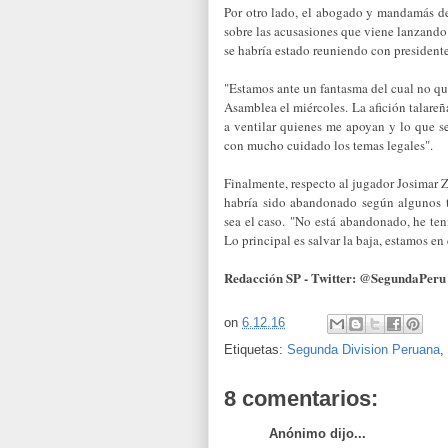
Por otro lado, el abogado y mandamás del
sobre las acusasiones que viene lanzando 
se habría estado reuniendo con president
"Estamos ante un fantasma del cual no qu
Asamblea el miércoles. La afición talareña
a ventilar quienes me apoyan y lo que s
con mucho cuidado los temas legales".
Finalmente, respecto al jugador Josimar Z
habría sido abandonado según algunos 
sea el caso.
"No está abandonado, he ten
Lo principal es salvar la baja, estamos en
Redacción SP - Twitter: @SegundaPeru
on
6.12.16
Etiquetas:
Segunda Division Peruana
,
8 comentarios:
Anónimo dijo...