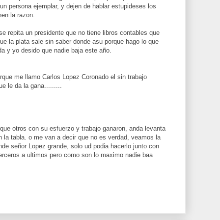
n persona ejemplar, y dejen de hablar estupideses los
nen la razon.
 repita un presidente que no tiene libros contables que
 que la plata sale sin saber donde asu porque hago lo que
da y yo desido que nadie baja este año.
rque me llamo Carlos Lopez Coronado el sin trabajo
 le da la gana.........
o que otros con su esfuerzo y trabajo ganaron, anda levanta
en la tabla. o me van a decir que no es verdad, veamos la
ande señor Lopez grande, solo ud podia hacerlo junto con
terceros a ultimos pero como son lo maximo nadie baa