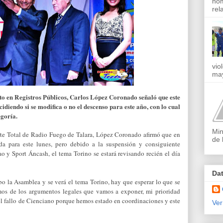
nom
rel
vio
may
ito en Registros Públicos, Carlos López Coronado señaló que este
idiendo si se modifica o no el descenso para este año, con lo cual
egoría.
Min
rte Total de Radio Fuego de Talara, López Coronado afirmó que en
de 
da para este lunes, pero debido a la suspensión y consiguiente
o y Sport Áncash, el tema Torino se estará revisando recién el día
Da
abo la Asamblea y se verá el tema Torino, hay que esperar lo que se
os de los argumentos legales que vamos a exponer, mi prioridad
el fallo de Cienciano porque hemos estado en coordinaciones y este
Ver