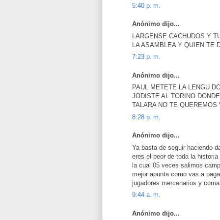
5:40 p. m.
Anónimo dijo...
LARGENSE CACHUDOS Y TU
LA ASAMBLEA Y QUIEN TE D
7:23 p. m.
Anónimo dijo...
PAUL METETE LA LENGU D
JODISTE AL TORINO DONDE
TALARA NO TE QUEREMOS 
8:28 p. m.
Anónimo dijo...
Ya basta de seguir haciendo da
eres el peor de toda la histori
la cual 05 veces salimos camp
mejor apunta como vas a pagar
jugadores mercenarios y coman
9:44 a. m.
Anónimo dijo...