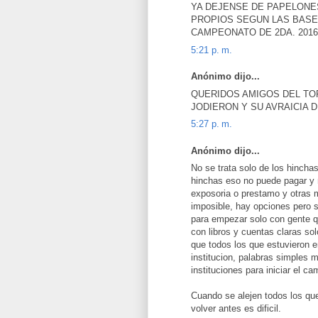
YA DEJENSE DE PAPELONES
PROPIOS SEGUN LAS BASE
CAMPEONATO DE 2DA. 2016
5:21 p. m.
Anónimo dijo...
QUERIDOS AMIGOS DEL TO
JODIERON Y SU AVRAICIA 
5:27 p. m.
Anónimo dijo...
No se trata solo de los hincha
hinchas eso no puede pagar y 
exposoria o prestamo y otras 
imposible, hay opciones pero si
para empezar solo con gente qu
con libros y cuentas claras so
que todos los que estuvieron e
institucion, palabras simples 
instituciones para iniciar el ca
Cuando se alejen todos los qu
volver antes es dificil.