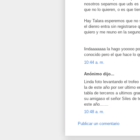
nosotros sepamos que uds es u
que no lo quieren, o es que tie
Hay Talara esperemos que no se
el dienro entra sin registrarse
quiero y me reuno en la segun
lindaaaaaaa la hago yooooo po
conocido pero el que hace lo que
10:44 a. m.
Anónimo dijo...
Linda foto levantando el trofe
la de este año por ser ultimo 
tabla de terceros a ultimos gr
su amigaso el señor Siles de 
este año.......
10:48 a. m.
Publicar un comentario