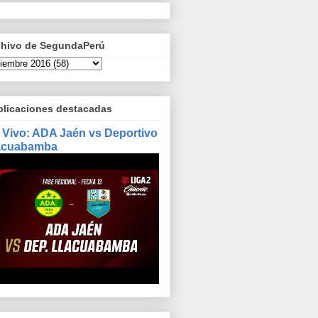
chivo de SegundaPerú
blicaciones destacadas
 Vivo: ADA Jaén vs Deportivo
acuabamba