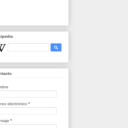
kipedia
ntacto
mbre
reo electrónico
*
nsaje
*