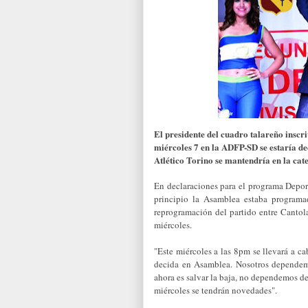
El presidente del cuadro talareño inscr
miércoles 7 en la ADFP-SD se estaría dec
Atlético Torino se mantendría en la cat
En declaraciones para el programa Depo
principio la Asamblea estaba programa
reprogramación del partido entre Cantola
miércoles.
"Este miércoles a las 8pm se llevará a c
decida en Asamblea. Nosotros dependem
ahora es salvar la baja, no dependemos d
miércoles se tendrán novedades".