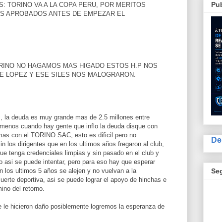
Pub
: TORINO VA A LA COPA PERU, POR MERITOS
S APROBADOS ANTES DE EMPEZAR EL
RINO NO HAGAMOS MAS HIGADO ESTOS H.P NOS
DE LOPEZ Y ESE SILES NOS MALOGRARON.
s, la deuda es muy grande mas de 2.5 millones entre
menos cuando hay gente que inflo la deuda disque con
mas con el TORINO SAC, esto es dificil pero no
De
n los dirigentes que en los ultimos años fregaron al club,
e tenga credenciales limpias y sin pasado en el club y
lo asi se puede intentar, pero para eso hay que esperar
Se
n los ultimos 5 años se alejen y no vuelvan a la
muerte deportiva, asi se puede lograr el apoyo de hinchas e
mino del retorno.
e le hicieron daño posiblemente logremos la esperanza de