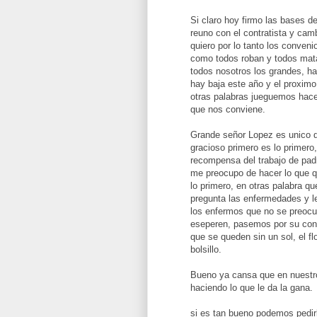
Si claro hoy firmo las bases de
reuno con el contratista y cam
quiero por lo tanto los conven
como todos roban y todos mat
todos nosotros los grandes, 
hay baja este año y el proxim
otras palabras jueguemos hace
que nos conviene.
Grande señor Lopez es unico q
gracioso primero es lo primero,
recompensa del trabajo de padr
me preocupo de hacer lo que qu
lo primero, en otras palabra q
pregunta las enfermedades y l
los enfermos que no se preocu
eseperen, pasemos por su cons
que se queden sin un sol, el fl
bolsillo.
Bueno ya cansa que en nuestro
haciendo lo que le da la gana.
si es tan bueno podemos pedir