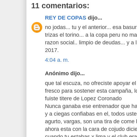
11 comentarios:
REY DE COPAS
dijo...
no jodas... tu y el anterior... esa ba
trizas el torino... a la copa peru no 
razon social.. limpio de deudas... y a
2017.
4:04 a. m.
Anónimo dijo...
que tal escuza, no ofreciste apoyar el
fresco para sostener esta campaña, 
fuiste titere de Lopez Coronado
Nunca ganaba ese entrenador que ha
y a ciegas confiabas en el, todos ust
agurto, vargas, son una tira de come
ahora esta con la cara de cojudo dici
cuando tu estabas x lima y el club e