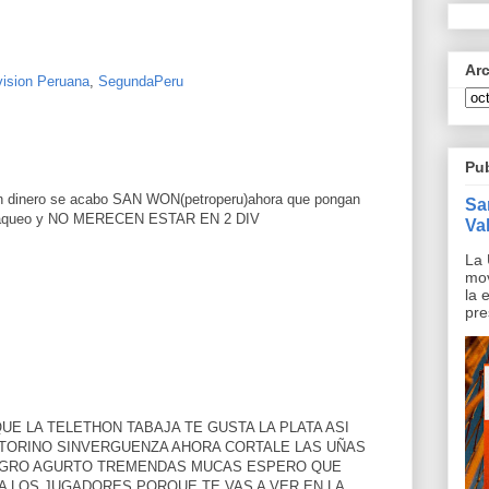
Ar
ision Peruana
,
SegundaPeru
Pu
eren dinero se acabo SAN WON(petroperu)ahora que pongan
Sa
l saqueo y NO MERECEN ESTAR EN 2 DIV
Val
La 
mov
la 
pre
E LA TELETHON TABAJA TE GUSTA LA PLATA ASI
 TORINO SINVERGUENZA AHORA CORTALE LAS UÑAS
NEGRO AGURTO TREMENDAS MUCAS ESPERO QUE
A LOS JUGADORES PORQUE TE VAS A VER EN LA