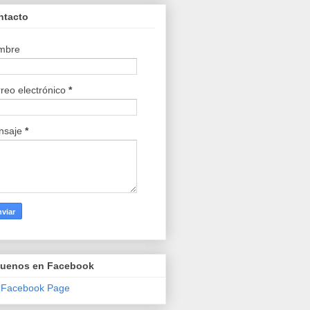
ntacto
mbre
reo electrónico
*
nsaje
*
guenos en Facebook
 Facebook Page