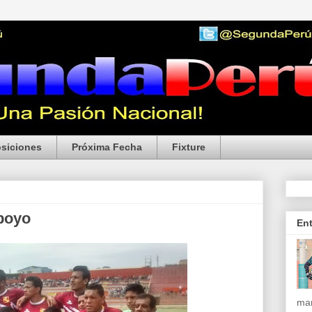
siciones
Próxima Fecha
Fixture
poyo
En
mar