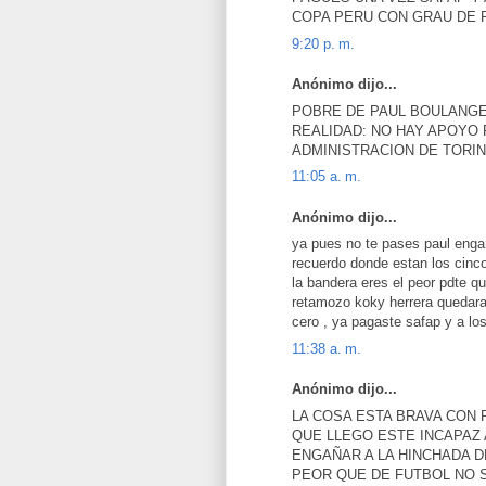
COPA PERU CON GRAU DE 
9:20 p. m.
Anónimo dijo...
POBRE DE PAUL BOULANGER
REALIDAD: NO HAY APOYO
ADMINISTRACION DE TORIN
11:05 a. m.
Anónimo dijo...
ya pues no te pases paul enga
recuerdo donde estan los cinco
la bandera eres el peor pdte qu
retamozo koky herrera quedaras
cero , ya pagaste safap y a lo
11:38 a. m.
Anónimo dijo...
LA COSA ESTA BRAVA CON 
QUE LLEGO ESTE INCAPAZ 
ENGAÑAR A LA HINCHADA D
PEOR QUE DE FUTBOL NO S