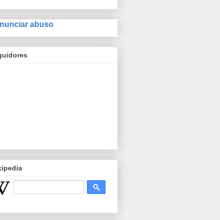
nunciar abuso
guidores
kipedia