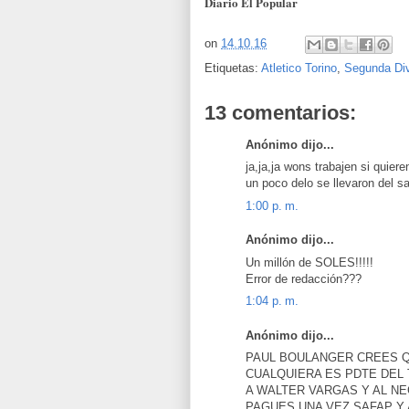
Diario El Popular
on
14.10.16
Etiquetas:
Atletico Torino
,
Segunda Div
13 comentarios:
Anónimo dijo...
ja,ja,ja wons trabajen si qui
un poco delo se llevaron de
1:00 p. m.
Anónimo dijo...
Un millón de SOLES!!!!!
Error de redacción???
1:04 p. m.
Anónimo dijo...
PAUL BOULANGER CREES QU
CUALQUIERA ES PDTE DEL
A WALTER VARGAS Y AL 
PAGUES UNA VEZ SAFAP Y 