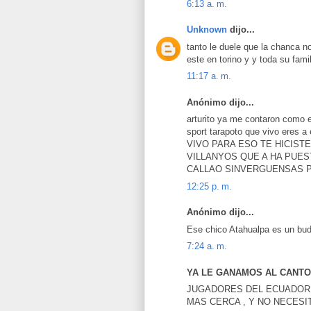
6:13 a. m.
Unknown
dijo...
tanto le duele que la chanca n
este en torino y y toda su fam
11:17 a. m.
Anónimo dijo...
arturito ya me contaron como es
sport tarapoto que vivo eres a
VIVO PARA ESO TE HICIST
VILLANYOS QUE A HA PUES
CALLAO SINVERGUENSAS P
12:25 p. m.
Anónimo dijo...
Ese chico Atahualpa es un budí
7:24 a. m.
YA LE GANAMOS AL CANTOL
JUGADORES DEL ECUADOR,
MAS CERCA , Y NO NECESI