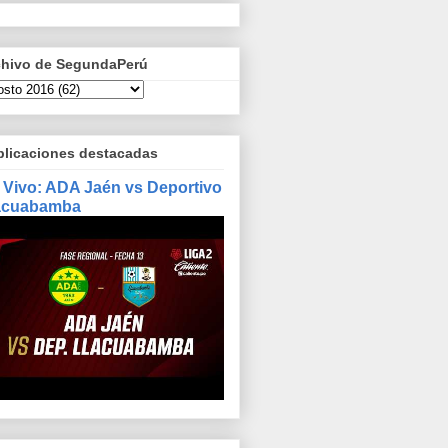
chivo de SegundaPerú
blicaciones destacadas
 Vivo: ADA Jaén vs Deportivo
acuabamba