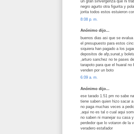
un gran sinvergenza que ni tra
negro agurto otra figurita y pol
jorita todos estos estuieron co
8:08 p. m.
Anónimo dijo...
buenos dias asi que se evalua
el presupuesto para estos cinc
siquiera han pagado a los jug
depositos de afp,sunat,y bolet
,arturo sanchez no te pases de
tarapoto para que el huaral no
venden por un boto
6:09 a. m.
Anónimo dijo...
ese tarado 1.51 pm no sabe na
tiene saben quien hizo sacar 
no paga muchas veces a pedido
,aqui no es tal o cual aqui so
no saben ni manejar su casa y 
perdedor que lo votaron de la 
veradero estafador