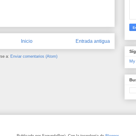
Inicio
Entrada antigua
Sí
rse a:
Enviar comentarios (Atom)
My
Bus
Publicado por SegundaPerú. Con la tecnología de
Blogger
.