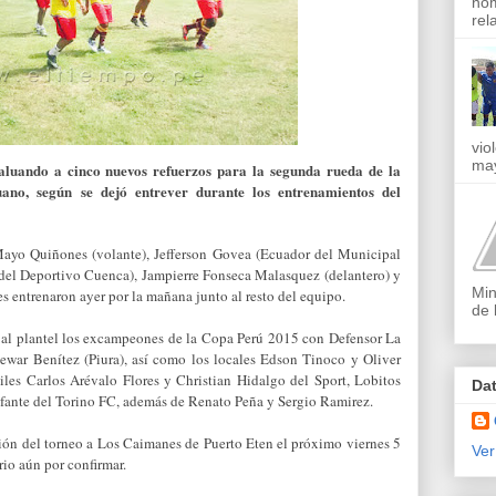
nom
rel
vio
may
aluando a cinco nuevos refuerzos para la segunda rueda de la
ano, según se dejó entrever durante los entrenamientos del
 Mayo Quiñones (volante), Jefferson Govea (Ecuador del Municipal
del Deportivo Cuenca), Jampierre Fonseca Malasquez (delantero) y
Min
 entrenaron ayer por la mañana junto al resto del equipo.
de 
al plantel los excampeones de la Copa Perú 2015 con Defensor La
ewar Benítez (Piura), así como los locales Edson Tinoco y Oliver
niles Carlos Arévalo Flores y Christian Hidalgo del Sport, Lobitos
Da
nfante del Torino FC, además de Renato Peña y Sergio Ramirez.
ción del torneo a Los Caimanes de Puerto Eten el próximo viernes 5
Ver
rio aún por confirmar.