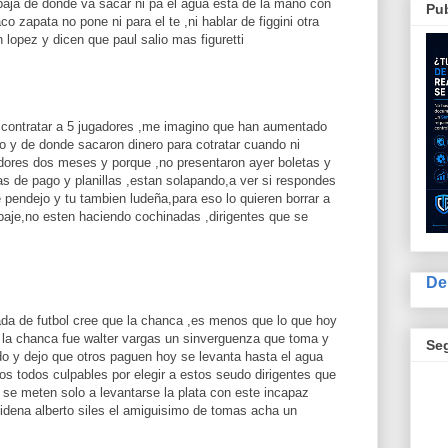
baja de donde va sacar ni pa el agua esta de la mano con
Pub
aco zapata no pone ni para el te ,ni hablar de figgini otra
n lopez y dicen que paul salio mas figuretti
 contratar a 5 jugadores ,me imagino que han aumentado
o y de donde sacaron dinero para cotratar cuando ni
adores dos meses y porque ,no presentaron ayer boletas y
as de pago y planillas ,estan solapando,a ver si respondes
 pendejo y tu tambien ludeña,para eso lo quieren borrar a
 baje,no esten haciendo cochinadas ,dirigentes que se
De
da de futbol cree que la chanca ,es menos que lo que hoy
a la chanca fue walter vargas un sinverguenza que toma y
Se
 y dejo que otros paguen hoy se levanta hasta el agua
mos todos culpables por elegir a estos seudo dirigentes que
se meten solo a levantarse la plata con este incapaz
videna alberto siles el amiguisimo de tomas acha un