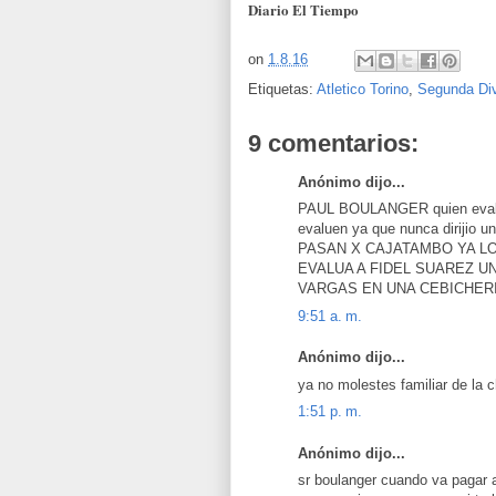
Diario El Tiempo
on
1.8.16
Etiquetas:
Atletico Torino
,
Segunda Div
9 comentarios:
Anónimo dijo...
PAUL BOULANGER quien evalua 
evaluen ya que nunca dirijio
PASAN X CAJATAMBO YA LO
EVALUA A FIDEL SUAREZ U
VARGAS EN UNA CEBICHER
9:51 a. m.
Anónimo dijo...
ya no molestes familiar de la c
1:51 p. m.
Anónimo dijo...
sr boulanger cuando va pagar a