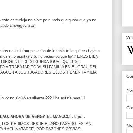
o este este viejo no sirve para nada que gusto que ya no
ilia de sinvergüenzas
Wi
tas en la ultima posecion de la tabla te lo quieres bajar a
 ellos si lo ajustas y tu no pagas porque ha' ? ERES BIEN
E DIRIGENTE DE SEGUNDA IGUAL QUE ESE
TO A TRABAJAR TODA SU FAMILIA EN EL GRAU DEL
AGUEN A LOS JUGADORES ELLOS TIENEN FAMILIA
Co
No
n xk no siguió en alianza ??? Una estafa mas !!!
Cor
AO, AHORA UE VENGA EL MANUCCI . dijo...
 LOS PEDIMOS DESDE EL AÑO PASADO .ESTAN
Me
TAN ACLIMATARSE, POR RAZONES OBVIAS .