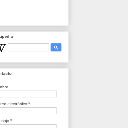
kipedia
ntacto
mbre
reo electrónico
*
nsaje
*