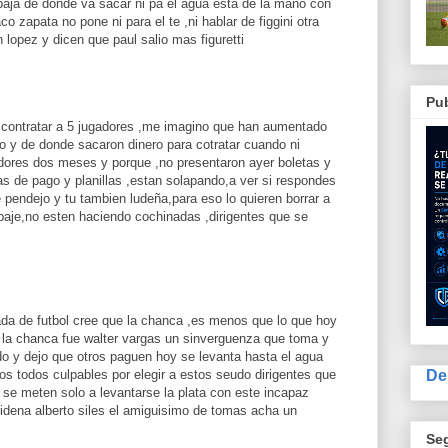
baja de donde va sacar ni pa el agua esta de la mano con
aco zapata no pone ni para el te ,ni hablar de figgini otra
n lopez y dicen que paul salio mas figuretti
Pub
 contratar a 5 jugadores ,me imagino que han aumentado
o y de donde sacaron dinero para cotratar cuando ni
adores dos meses y porque ,no presentaron ayer boletas y
as de pago y planillas ,estan solapando,a ver si respondes
 pendejo y tu tambien ludeña,para eso lo quieren borrar a
 baje,no esten haciendo cochinadas ,dirigentes que se
da de futbol cree que la chanca ,es menos que lo que hoy
a la chanca fue walter vargas un sinverguenza que toma y
 y dejo que otros paguen hoy se levanta hasta el agua
De
mos todos culpables por elegir a estos seudo dirigentes que
se meten solo a levantarse la plata con este incapaz
videna alberto siles el amiguisimo de tomas acha un
Se