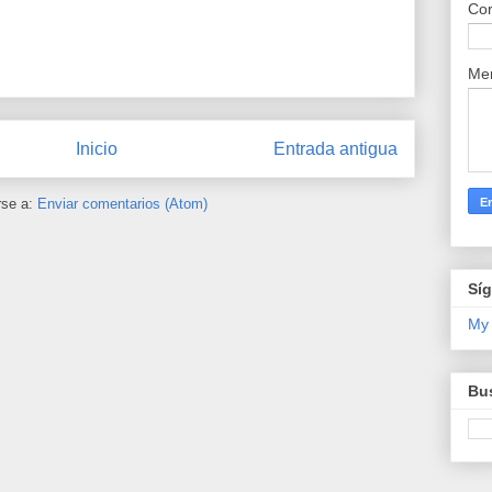
Cor
Me
Inicio
Entrada antigua
rse a:
Enviar comentarios (Atom)
Sí
My
Bus