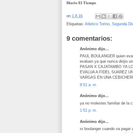
Diario El Tiempo
on
1.8.16
Etiquetas:
Atletico Torino
,
Segunda Div
9 comentarios:
Anónimo dijo...
PAUL BOULANGER quien evalua 
evaluen ya que nunca dirijio
PASAN X CAJATAMBO YA LO
EVALUA A FIDEL SUAREZ U
VARGAS EN UNA CEBICHER
9:51 a. m.
Anónimo dijo...
ya no molestes familiar de la c
1:51 p. m.
Anónimo dijo...
sr boulanger cuando va pagar a