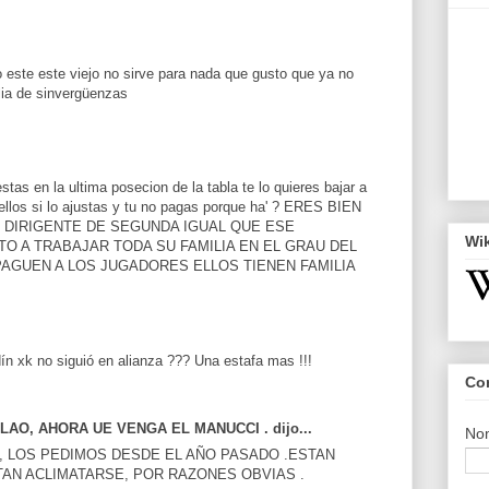
o este este viejo no sirve para nada que gusto que ya no
ilia de sinvergüenzas
tas en la ultima posecion de la tabla te lo quieres bajar a
 ellos si lo ajustas y tu no pagas porque ha' ? ERES BIEN
E DIRIGENTE DE SEGUNDA IGUAL QUE ESE
Wi
TO A TRABAJAR TODA SU FAMILIA EN EL GRAU DEL
AGUEN A LOS JUGADORES ELLOS TIENEN FAMILIA
n xk no siguió en alianza ??? Una estafa mas !!!
Co
AO, AHORA UE VENGA EL MANUCCI . dijo...
No
 LOS PEDIMOS DESDE EL AÑO PASADO .ESTAN
TAN ACLIMATARSE, POR RAZONES OBVIAS .