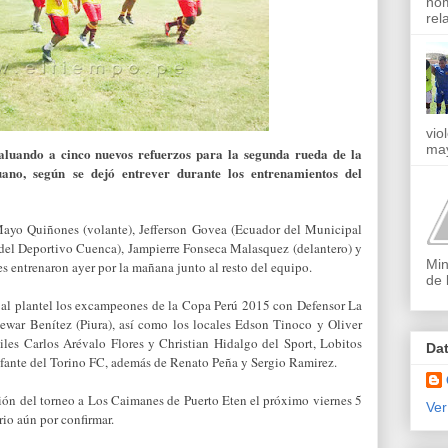
nom
rel
vio
may
aluando a cinco nuevos refuerzos para la segunda rueda de la
ano, según se dejó entrever durante los entrenamientos del
 Mayo Quiñones (volante), Jefferson Govea (Ecuador del Municipal
del Deportivo Cuenca), Jampierre Fonseca Malasquez (delantero) y
Min
 entrenaron ayer por la mañana junto al resto del equipo.
de 
al plantel los excampeones de la Copa Perú 2015 con Defensor La
ewar Benítez (Piura), así como los locales Edson Tinoco y Oliver
niles Carlos Arévalo Flores y Christian Hidalgo del Sport, Lobitos
Da
nfante del Torino FC, además de Renato Peña y Sergio Ramirez.
ción del torneo a Los Caimanes de Puerto Eten el próximo viernes 5
Ver
rio aún por confirmar.