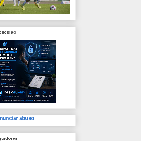
licidad
nunciar abuso
guidores