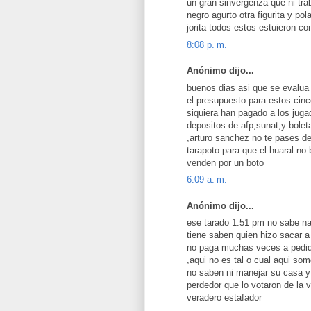
un gran sinvergenza que ni tra
negro agurto otra figurita y pol
jorita todos estos estuieron co
8:08 p. m.
Anónimo dijo...
buenos dias asi que se evalua
el presupuesto para estos cinc
siquiera han pagado a los jug
depositos de afp,sunat,y bolet
,arturo sanchez no te pases de
tarapoto para que el huaral no
venden por un boto
6:09 a. m.
Anónimo dijo...
ese tarado 1.51 pm no sabe na
tiene saben quien hizo sacar 
no paga muchas veces a pedido
,aqui no es tal o cual aqui so
no saben ni manejar su casa y 
perdedor que lo votaron de la 
veradero estafador