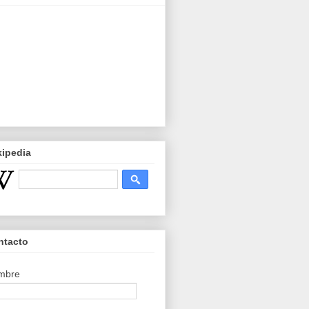
kipedia
ntacto
mbre