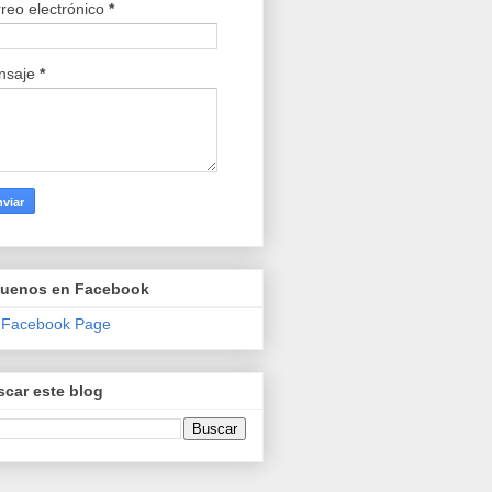
reo electrónico
*
nsaje
*
guenos en Facebook
 Facebook Page
car este blog