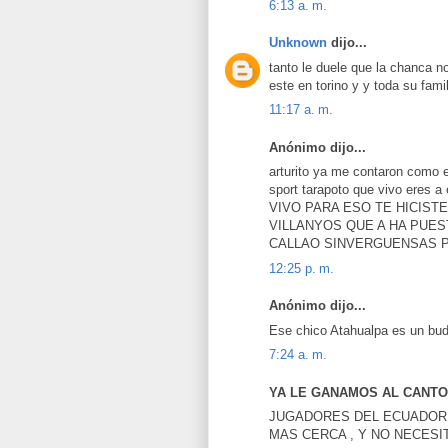
6:13 a. m.
Unknown
dijo...
tanto le duele que la chanca n
este en torino y y toda su fam
11:17 a. m.
Anónimo dijo...
arturito ya me contaron como es
sport tarapoto que vivo eres a
VIVO PARA ESO TE HICIST
VILLANYOS QUE A HA PUES
CALLAO SINVERGUENSAS P
12:25 p. m.
Anónimo dijo...
Ese chico Atahualpa es un budí
7:24 a. m.
YA LE GANAMOS AL CANTOL
JUGADORES DEL ECUADOR,
MAS CERCA , Y NO NECESI