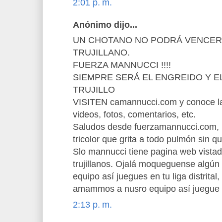
2:01 p. m.
Anónimo dijo...
UN CHOTANO NO PODRÁ VENCER
TRUJILLANO.
FUERZA MANNUCCI !!!!
SIEMPRE SERÁ EL ENGREIDO Y E
TRUJILLO
VISITEN camannucci.com y conoce la hi
videos, fotos, comentarios, etc.
Saludos desde fuerzamannucci.com, u
tricolor que grita a todo pulmón sin q
Slo mannucci tiene pagina web vista
trujillanos. Ojalá moqueguense algún d
equipo así juegues en tu liga distrita
amammos a nusro equipo así juegue l
2:13 p. m.