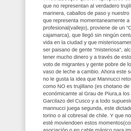
que no representan al verdadero trujil
marinera, caballos de paso y nuest
que representa momentaneamente a tru
profesional(vallejo), proviene de un 
cajamarca), que llegó sin ningún centa
vida en la ciudad y que misteriosame
ser paisano de gente "misteriosa", a
tener mucho dinero y a través de esto 
voto de migrantes y gente pobre de l
vaso de leche a cambio. Ahora este se
no le gusta la idea que Mannucci retor
como NO es trujillano (es chotano de
económicamte al Grau de Piura,a los
Garcilazo del Cusco y a todo supuest
mannucci juega segunda, este dictado
torino o al cobresal de chile. Y que n
esté moviendoen estos momentos(con 
asociación o en cable mágico para i