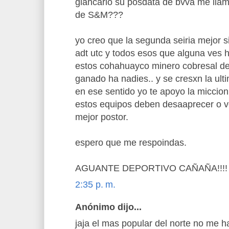
giancarlo su posdata de bvva me llam
de S&M???
yo creo que la segunda seiria mejor s
adt utc y todos esos que alguna ves h
estos cohahuayco minero cobresal de
ganado ha nadies.. y se cresxn la ul
en ese sentido yo te apoyo la miccion
estos equipos deben desaaprecer o v
mejor postor.
espero que me respoindas.
AGUANTE DEPORTIVO CAÑAÑA!!!! TLV!
2:35 p. m.
Anónimo dijo...
jaja el mas popular del norte no me h