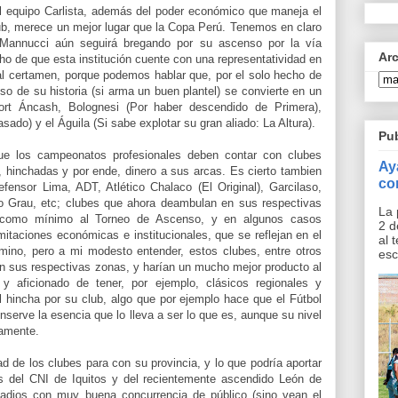
el equipo Carlista, además del poder económico que maneja el
lub, merece un mejor lugar que la Copa Perú. Tenemos en claro
. Mannucci aún seguirá bregando por su ascenso por la vía
Ar
echo de que esta institución cuente con una representatividad en
 al certamen, porque podemos hablar que, por el solo hecho de
so de su historia (si arma un buen plantel) se convierte en un
port Áncash, Bolognesi (Por haber descendido de Primera),
asado) y el Águila (Si sabe explotar su gran aliado: La Altura).
Pu
que los campeonatos profesionales deben contar con clubes
Ay
 hinchadas y por ende, dinero a sus arcas. Es cierto tambien
co
fensor Lima, ADT, Atlético Chalaco (El Original), Garcilaso,
co Grau, etc; clubes que ahora deambulan en sus respectivas
La 
r, como mínimo al Torneo de Ascenso, y en algunos casos
2 d
mitaciones económicas e institucionales, que se reflejan en el
al 
ino, pero a mi modesto entender, estos clubes, entre otros
esc
 en sus respectivas zonas, y harían un mucho mejor producto al
a y aficionado de tener, por ejemplo, clásicos regionales y
l hincha por su club, algo que por ejemplo hace que el Fútbol
nserve la esencia que lo lleva a ser lo que es, aunque su nivel
vamente.
ad de los clubes para con su provincia, y lo que podría aportar
s del CNI de Iquitos y del recientemente ascendido León de
adios con muy buena concurrencia de público (sino vean el