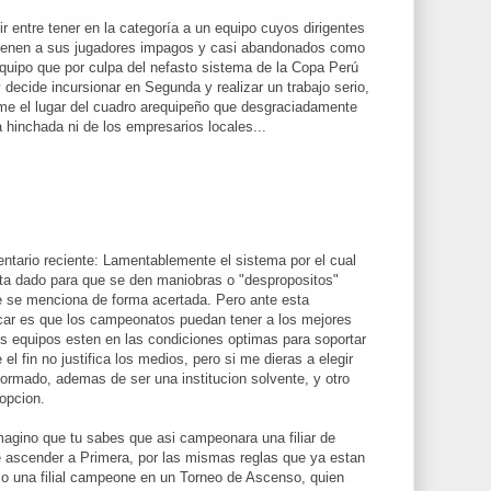
r entre tener en la categoría a un equipo cuyos dirigentes
tienen a sus jugadores impagos y casi abandonados como
quipo que por culpa del nefasto sistema de la Copa Perú
 decide incursionar en Segunda y realizar un trabajo serio,
me el lugar del cuadro arequipeño que desgraciadamente
a hinchada ni de los empresarios locales...
ntario reciente: Lamentablemente el sistema por el cual
sta dado para que se den maniobras o "despropositos"
 se menciona de forma acertada. Pero ante esta
car es que los campeonatos puedan tener a los mejores
s equipos esten en las condiciones optimas para soportar
 fin no justifica los medios, pero si me dieras a elegir
formado, ademas de ser una institucion solvente, y otro
 opcion.
imagino que tu sabes que asi campeonara una filiar de
e ascender a Primera, por las mismas reglas que ya estan
so una filial campeone en un Torneo de Ascenso, quien