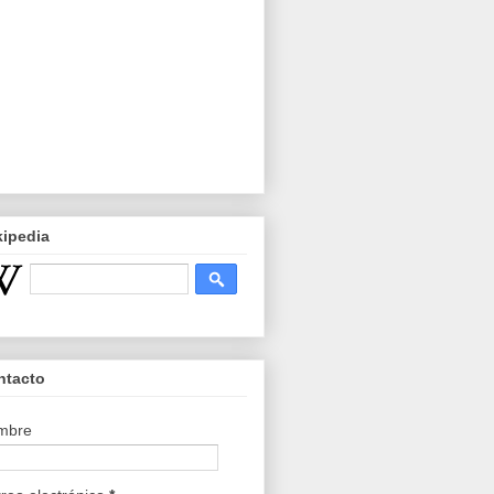
kipedia
ntacto
mbre