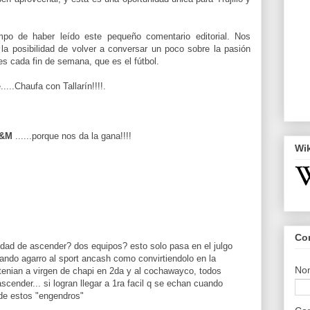
mpo de haber leído este pequeño comentario editorial. Nos
a posibilidad de volver a conversar un poco sobre la pasión
es cada fin de semana, que es el fútbol.
...Chaufa con Tallarín!!!!.
&M
......porque nos da la gana!!!!
Wi
Co
idad de ascender? dos equipos? esto solo pasa en el julgo
ando agarro al sport ancash como convirtiendolo en la
No
o tenian a virgen de chapi en 2da y al cochawayco, todos
 ascender... si logran llegar a 1ra facil q se echan cuando
 de estos "engendros"