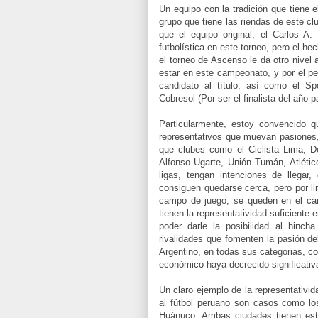
Un equipo con la tradición que tiene 
grupo que tiene las riendas de este c
que el equipo original, el Carlos A
futbolística en este torneo, pero el h
el torneo de Ascenso le da otro nivel
estar en este campeonato, y por el pe
candidato al título, así como el S
Cobresol (Por ser el finalista del año p
Particularmente, estoy convencido 
representativos que muevan pasiones,
que clubes como el Ciclista Lima, De
Alfonso Ugarte, Unión Tumán, Atléti
ligas, tengan intenciones de llega
consiguen quedarse cerca, pero por li
campo de juego, se queden en el cam
tienen la representatividad suficiente
poder darle la posibilidad al hinch
rivalidades que fomenten la pasión de
Argentino, en todas sus categorias, co
económico haya decrecido significati
Un claro ejemplo de la representativid
al fútbol peruano son casos como lo
Huánuco. Ambas ciudades tienen est