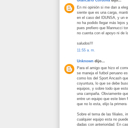
Giancarlo Cordova
dijo...
En mi opinión si me dan a elegi
siente que es una carga, man
en el caso del IDUNSA, y un e
no ha podido llegar más lejos y
pues prefiero que Mannucci to
no cuenta con el apoyo ni de l
saludos!!!
11:55 a. m.
Unknown
dijo...
Para el amigo que hizo el come
se maneja el futbol peruano e
como los del Sport Ancash que
coyuntura, lo que se debe bus
equipos, y sobre todo que esto
una campaña. Obviamente que el
entre un equipo que este bien 
que no lo esta, elijo la primera
Sobre el tema de las filiales, 
cualquier equipo esta no pued
dadas con anterioridad. En ca