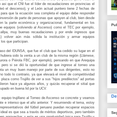
to asi que el CNI fue el líder de recaudaciones en provincias el
eó el descenso), y el León actual puntero tiene 2 fechas de
e para que la ecuación sea completa el equipo debe responder
 inversión de parte de personas que apoyen al club, bien desde
 en la parte económica y organizacional, fundamental en los
Pub
ue equipos (volviendo al Ascenso) como el TEC por ejemplo,
callpa, muy buenas recaudaciones y por ende ingresos que
s) volver aún más sólida la institución y armar equipos
los que participan.
aso del IDUNSA, que fue el club que ha cedido su lugar en el
hubiera sido la venta a un club de la misma región (Llámese,
urora o Piérola FBC, por ejemplo), pensando en que Arequipa
 pero si se dió la oportunidad de que ingrese al torneo una
nota un muy buen manejo por parte de sus dirigentes, esto no
o todo lo contrario, ya que elevará el nivel de competitividad
a plaza como Trujillo de ver a sus "hijos predilectos" ad portas
lieron hace ya algunos años, y quizás recuperar el sitial que
upado en buena lid por la UCV.
De
e equipo trujillano al Torneo de Ascenso se concrete y veamos
 e intenso que el año anterior. Y resumiendo el tema, estoy
representativos del fútbol peruano puedan recuperar espacios
 ideal es que sea a través de méritos deportivos, pero también
Se
en aprovechar, y esta es una oportunidad única para Trujillo y