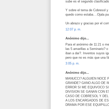
sube es el segundo clasificado
Y sobre el tema de Cobresol y e
quedo como estaba....Ojala pue
Un abrazo y gracias por el com
12:07 p. m.
Anónimo dijo...
Para el anónimo de 11:21 o me
las 5 amarillas a Seminario? o
iban a dar?. Inventos suyos ig
pero que no es más que una fáci
3:05 p. m.
Anónimo dijo...
MANUCCI? ALGUIEN NOCE 
GRANDE? GANO ALGO DE IM
ERROR SI ME EQUIVOCO SI
DIVISION SE GANAN CON 
CASO DE COBRESOL Y DEL 
A LOS ENCARGADOS DE EST
DRAMA POR ESE EQUIPILL