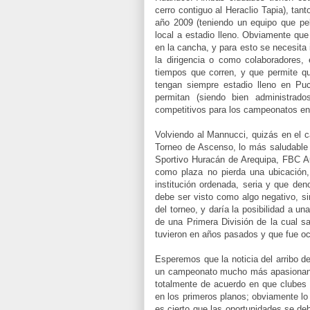
cerro contiguo al Heraclio Tapia), tan
año 2009 (teniendo un equipo que pel
local a estadio lleno. Obviamente qu
en la cancha, y para esto se necesita
la dirigencia o como colaboradores,
tiempos que corren, y que permite q
tengan siempre estadio lleno en Pu
permitan (siendo bien administrado
competitivos para los campeonatos en 
Volviendo al Mannucci, quizás en el c
Torneo de Ascenso, lo más saludable 
Sportivo Huracán de Arequipa, FBC A
como plaza no pierda una ubicación,
institución ordenada, seria y que de
debe ser visto como algo negativo, sin
del torneo, y daría la posibilidad a un
de una Primera División de la cual sa
tuvieron en años pasados y que fue oc
Esperemos que la noticia del arribo d
un campeonato mucho más apasionante
totalmente de acuerdo en que clubes 
en los primeros planos; obviamente lo
es cierto que las oportunidades se deb