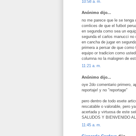
10:58 a. m.
Anónimo dijo...
no me parece que le se tenga q
comlices de que el futbot perua
en segunda como sea un equipo
segunda el carlos manucci no 
en cancha de jugar en segunda
primera a persar de que como t
equipo or tradicion como uste
columna no la malogren de es
11:21 a. m.
Anónimo dijo...
oye 2do comentario primero, ap
reportaje! y no "reportage"
pero dentro de todo esete artic
rescatable o valorable, pero y
acertada y virtuosa de este se
SALUDOS Y BIENVENIDO AL
11:45 a. m.