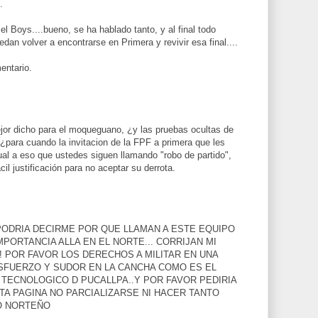
.
l Boys....bueno, se ha hablado tanto, y al final todo
dan volver a encontrarse en Primera y revivir esa final....
entario.
jor dicho para el moqueguano, ¿y las pruebas ocultas de
 ¿para cuando la invitacion de la FPF a primera que les
ual a eso que ustedes siguen llamando "robo de partido",
l justificación para no aceptar su derrota.
PODRIA DECIRME POR QUE LLAMAN A ESTE EQUIPO
PORTANCIA ALLA EN EL NORTE... CORRIJAN MI
! POR FAVOR LOS DERECHOS A MILITAR EN UNA
ESFUERZO Y SUDOR EN LA CANCHA COMO ES EL
TECNOLOGICO D PUCALLPA..Y POR FAVOR PEDIRIA
A PAGINA NO PARCIALIZARSE NI HACER TANTO
O NORTEÑO