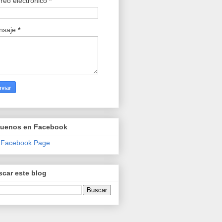
reo electrónico
*
nsaje
*
guenos en Facebook
 Facebook Page
car este blog