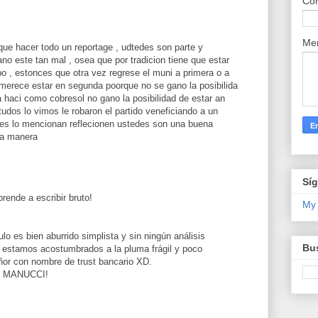
Cor
Me
ue hacer todo un reportage , udtedes son parte y
no este tan mal , osea que por tradicion tiene que estar
 , estonces que otra vez regrese el muni a primera o a
merece estar en segunda poorque no se gano la posibilida
 haci como cobresol no gano la posibilidad de estar an
udos lo vimos le robaron el partido veneficiando a un
des lo mencionan reflecionen ustedes son una buena
ta manera
Sí
rende a escribir bruto!
My
ulo es bien aburrido simplista y sin ningún análisis
Bus
a estamos acostumbrados a la pluma frágil y poco
ñor con nombre de trust bancario XD.
 MANUCCI!