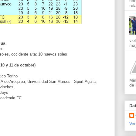
nom
rel
vio
gua
may
no
soles, occidente alta: 10 nuevos soles
10 y 11 de octubre)
tico Torino
Min
A de Arequipa, Universidad San Marcos - Sport Águila,
de 
vinchos
 Boys
Academia FC
Da
Ver