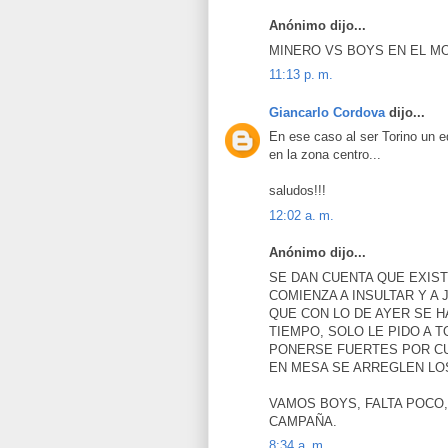
Anónimo dijo...
MINERO VS BOYS EN EL M
11:13 p. m.
Giancarlo Cordova
dijo...
En ese caso al ser Torino un e
en la zona centro...
saludos!!!
12:02 a. m.
Anónimo dijo...
SE DAN CUENTA QUE EXIST
COMIENZA A INSULTAR Y 
QUE CON LO DE AYER SE H
TIEMPO, SOLO LE PIDO A 
PONERSE FUERTES POR C
EN MESA SE ARREGLEN LO
VAMOS BOYS, FALTA POCO,
CAMPAÑA.
8:34 a. m.