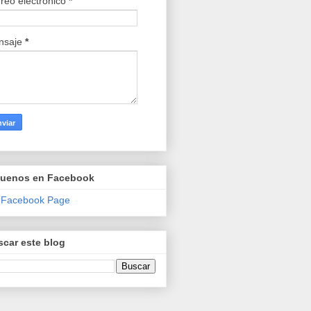
reo electrónico
*
nsaje
*
guenos en Facebook
 Facebook Page
car este blog