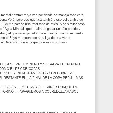
numental? hmmmm ya veo por dónde se maneja todo esto,
a Copa Perú, pero veo que acá también; eso del cambio de
del SBA me parece una total falta de ética. Algo similar pasó
el "Agua MIneral" que a falta de ganar un sólo partido y
lía y el que salió ganador fue el rival (si mal no recuerdo
omo el Boys merecen irse a su liga de una vez o
 el Defensor (con el respeto de estos últimos)
 LIGA SE VA EL MINERO Y SE SALVA EL TALADRO
OMO EL REY DE COPAS....
ADRO DE 2ENFRENTAMIENTOS CON COBRESOL
 RESTANTE EN LA FINAL DE LA COPA PERU....MAS
E COPAS......Y TE VOY A ELIMINAR PORQUE LA
BA TORINO .....APAGUEMOS A COBREDELLAMASOL