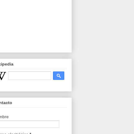
kipedia
ntacto
mbre