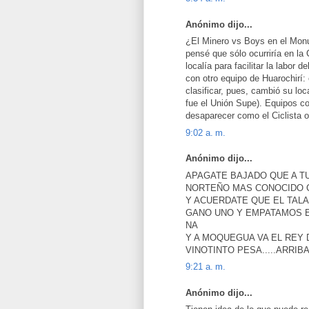
Anónimo dijo...
¿El Minero vs Boys en el Mo
pensé que sólo ocurriría en l
localía para facilitar la labor 
con otro equipo de Huarochirí: 
clasificar, pues, cambió su loca
fue el Unión Supe). Equipos c
desaparecer como el Ciclista o
9:02 a. m.
Anónimo dijo...
APAGATE BAJADO QUE A TU
NORTEÑO MAS CONOCIDO C
Y ACUERDATE QUE EL TAL
GANO UNO Y EMPATAMOS EL
NA
Y A MOQUEGUA VA EL REY D
VINOTINTO PESA.....ARRI
9:21 a. m.
Anónimo dijo...