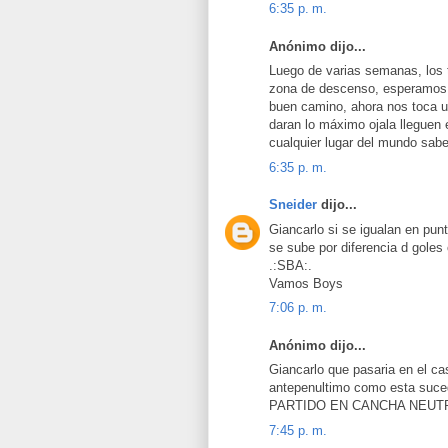
6:35 p. m.
Anónimo dijo...
Luego de varias semanas, los t
zona de descenso, esperamos q
buen camino, ahora nos toca 
daran lo máximo ojala lleguen e
cualquier lugar del mundo sab
6:35 p. m.
Sneider
dijo...
Giancarlo si se igualan en pun
se sube por diferencia d goles 
.:SBA:.
Vamos Boys
7:06 p. m.
Anónimo dijo...
Giancarlo que pasaria en el cas
antepenultimo como esta s
PARTIDO EN CANCHA NEUT
7:45 p. m.