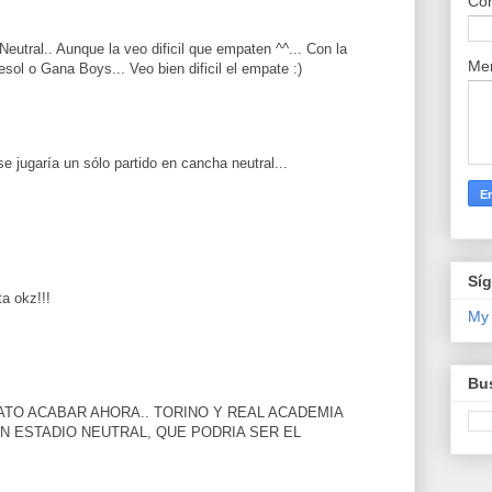
Cor
Neutral.. Aunque la veo dificil que empaten ^^... Con la
Me
sol o Gana Boys... Veo bien dificil el empate :)
e jugaría un sólo partido en cancha neutral...
Sí
a okz!!!
My
Bus
ATO ACABAR AHORA.. TORINO Y REAL ACADEMIA
UN ESTADIO NEUTRAL, QUE PODRIA SER EL