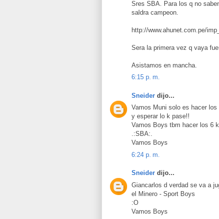
Sres SBA. Para los q no saben
saldra campeon.
http://www.ahunet.com.pe/imp_
Sera la primera vez q vaya fuer
Asistamos en mancha.
6:15 p. m.
Sneider
dijo...
Vamos Muni solo es hacer los
y esperar lo k pase!!
Vamos Boys tbm hacer los 6 k
.:SBA:.
Vamos Boys
6:24 p. m.
Sneider
dijo...
Giancarlos d verdad se va a ju
el Minero - Sport Boys
:O
Vamos Boys