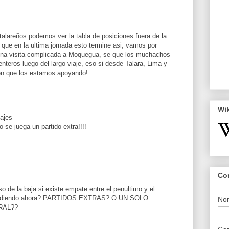
alareños podemos ver la tabla de posiciones fuera de la
ue en la ultima jornada esto termine asi, vamos por
una visita complicada a Moquegua, se que los muchachos
nteros luego del largo viaje, eso si desde Talara, Lima y
en que los estamos apoyando!
Wi
tajes
o se juega un partido extra!!!!
Co
o de la baja si existe empate entre el penultimo y el
ucediendo ahora? PARTIDOS EXTRAS? O UN SOLO
No
RAL??