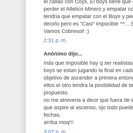
el callao con Coys, El boys tiene que
perder el Atletico Minero y empatar co
tendria que empatar con el Boys y per
decirlo pero es "Casi" impocible ^^..
Vamos Cobresol! :)
2:31 p. m.
Anónimo dijo...
más que imposible hay q ser realista
boys se estan jugando la final en ca
objetivo de ascender a primera entonc
ellos el otro tendra la posibilidad de t
propuesto.
no me atreveria a decir que fuera de 
que aspire al ascenso, ojo todo pued
fechas.
arriba moq!!!
3:07 p. m.