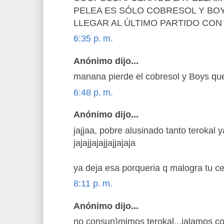
PELEA ES SÓLO COBRESOL Y BOYS
LLEGAR AL ÚLTIMO PARTIDO CO
6:35 p. m.
Anónimo dijo...
manana pierde el cobresol y Boys que
6:48 p. m.
Anónimo dijo...
jajjaa, pobre alusinado tanto terokal 
jajajjajajjajjajaja
ya deja esa porqueria q malogra tu c
8:11 p. m.
Anónimo dijo...
no consun}mimos terokal...jalamos co