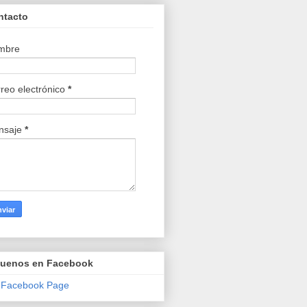
ntacto
mbre
reo electrónico
*
nsaje
*
guenos en Facebook
 Facebook Page