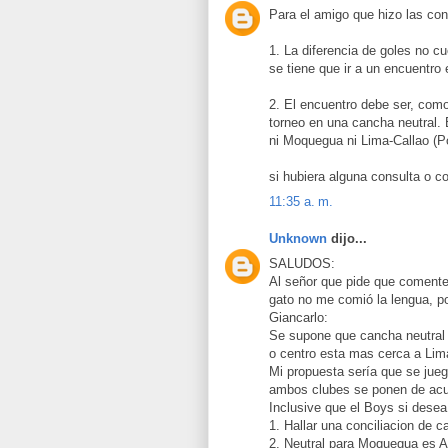
Para el amigo que hizo las con
1. La diferencia de goles no 
se tiene que ir a un encuentro 
2. El encuentro debe ser, com
torneo en una cancha neutral. 
ni Moquegua ni Lima-Callao (Po
si hubiera alguna consulta o c
11:35 a. m.
Unknown
dijo...
SALUDOS:
Al señor que pide que comente y
gato no me comió la lengua, po
Giancarlo:
Se supone que cancha neutral e
o centro esta mas cerca a Lim
Mi propuesta sería que se jueg
ambos clubes se ponen de acue
Inclusive que el Boys si desea
1. Hallar una conciliacion de c
2. Neutral para Moquegua es 