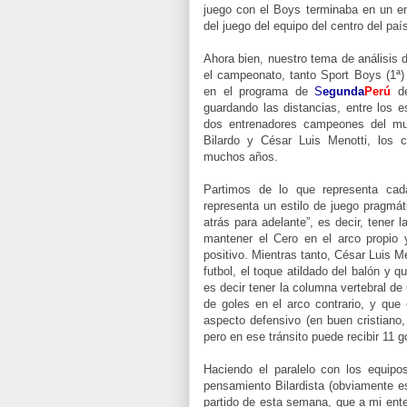
juego con el Boys terminaba en un e
del juego del equipo del centro del paí
Ahora bien, nuestro tema de análisis 
el campeonato, tanto Sport Boys (1ª
en el programa de
S
egunda
Perú
d
guardando las distancias, entre los 
dos entrenadores campeones del mun
Bilardo y César Luis Menotti, los 
muchos años.
Partimos de lo que representa cada
representa un estilo de juego pragmáti
atrás para adelante”, es decir, tener 
mantener el Cero en el arco propio 
positivo. Mientras tanto, César Luis Men
futbol, el toque atildado del balón y q
es decir tener la columna vertebral de
de goles en el arco contrario, y que 
aspecto defensivo (en buen cristian
pero en ese tránsito puede recibir 11 g
Haciendo el paralelo con los equipo
pensamiento Bilardista (obviamente e
partido de esta semana, que a mi ent