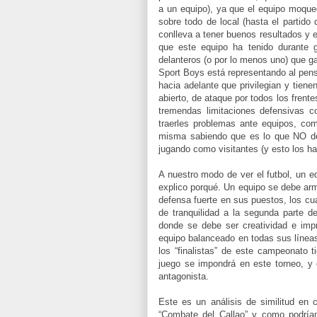
a un equipo), ya que el equipo moque
sobre todo de local (hasta el partid
conlleva a tener buenos resultados y 
que este equipo ha tenido durante 
delanteros (o por lo menos uno) que ga
Sport Boys está representando al pens
hacia adelante que privilegian y tien
abierto, de ataque por todos los frent
tremendas limitaciones defensivas c
traerles problemas ante equipos, com
misma sabiendo que es lo que NO deb
jugando como visitantes (y esto los ha
A nuestro modo de ver el futbol, un 
explico porqué. Un equipo se debe arm
defensa fuerte en sus puestos, los cu
de tranquilidad a la segunda parte 
donde se debe ser creatividad e imp
equipo balanceado en todas sus líneas
los “finalistas” de este campeonato t
juego se impondrá en este torneo, y 
antagonista.
Este es un análisis de similitud en
“Combate del Callao” y como podríam