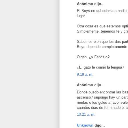
Anónimo dijo...
El Boys no subestima a nadie,
lugar.
Otra cosa es que estemos opti
Simplemente, tenemos fe y cre
Sabemos bien que los dos parti
Boys depende completamente 
Oigan, ¿y Fabrizio?
¿El gato le comió la lengua?
9:19 a. m.
Anónimo dijo...
Donde puedo encontrar las base
ascenso? supongo hay un parti
ruedas o los goles a favor vale
cuantos dias de terminado el t
10:21 a. m.
Unknown
dijo...