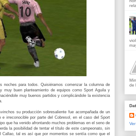
nom
rel
vio
may
Min
s noches para todos. Quisiéramos comenzar la columna de
de 
 y muy buen planteamiento de equipos como Sport Aguila y
haciéndole muy buenos partidos y complicándole la existencia
a.
Da
osvinchos su producción sobresaliente fue acompañada de un
 e irreconocible por parte del Cobresol, en el caso del Sport
uipo que ha venido afrontando muchos problemas en el seno de
Ver
ierda la posibilidad de tentar el título de este campeonato, sin
el Callao, tal es así que por momentos se sentía como que el