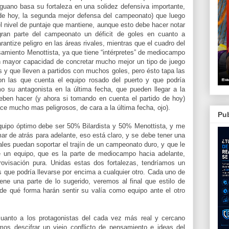
guano basa su fortaleza en una solidez defensiva importante,
o de hoy, la segunda mejor defensa del campeonato) que luego
el nivel de puntaje que mantiene, aunque esto debe hacer notar
gran parte del campeonato un déficit de goles en cuanto a
rantize peligro en las áreas rivales, mientras que el cuadro del
amiento Menottista, ya que tiene “intérpretes” de mediocampo
en mayor capacidad de concretar mucho mejor un tipo de juego
es y que lleven a partidos con muchos goles, pero ésto tapa las
on las que cuenta el equipo rosado del puerto y que podría
o su antagonista en la última fecha, que pueden llegar a la
en hacer (y ahora si tomando en cuenta el partido de hoy)
ce mucho mas peligrosos, de cara a la última fecha, ojo).
Pub
equipo óptimo debe ser 50% Bilardista y 50% Menottista, y me
ar de atrás para adelante, eso está claro, y se debe tener una
ales puedan soportar el trajín de un campeonato duro, y que le
de un equipo, que es la parte de mediocampo hacia adelante,
rovisación pura. Unidas estas dos fortalezas, tendríamos un
 que podría llevarse por encima a cualquier otro. Cada uno de
iene una parte de lo sugerido, veremos al final que estilo de
de qué forma harán sentir su valía como equipo ante el otro
 cuanto a los protagonistas del cada vez más real y cercano
os descifrar un viejo conflicto de pensamiento e ideas del