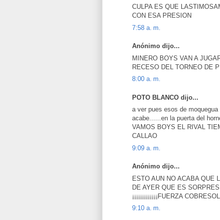
CULPA ES QUE LASTIMOSA
CON ESA PRESION
7:58 a. m.
Anónimo dijo...
MINERO BOYS VAN A JUGA
RECESO DEL TORNEO DE 
8:00 a. m.
POTO BLANCO dijo...
a ver pues esos de moquegua 
acabe......en la puerta del hor
VAMOS BOYS EL RIVAL TIE
CALLAO
9:09 a. m.
Anónimo dijo...
ESTO AUN NO ACABA QUE 
DE AYER QUE ES SORPRESI
¡¡¡¡¡¡¡¡¡¡¡¡¡FUERZA COBRESOL¡¡¡
9:10 a. m.