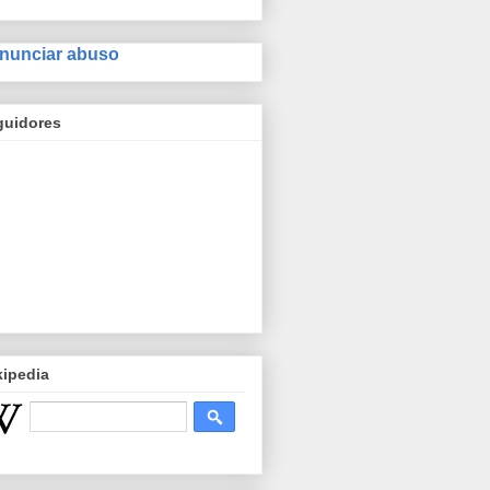
nunciar abuso
guidores
kipedia