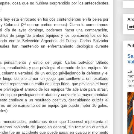
mpate, cosa que no hubiera sorprendido por los antecedentes
s.
Ar
de hoy esta enfocado en los dos contendientes en la pelea por
) y Cobresol (2ª con un partido menos). Como lo comentamos
el día de ayer domingo, podemos hacer una comparación,
estilos de juego de ambos equipos y los pensamientos de los
do con la Selección Argentina de Futbol: Carlos Salvador
Pu
cuales han mantenido un enfrentamiento ideológico durante
Sa
Val
 pensamiento y estilo de juego: Carlos Salvador Bilardo
co, resultadista y que privilegia el armado de los equipos “de
La 
la columna vertebral de un equipo privilegiando la defensa y el
mov
y luego de ello armar un juego que conlleve a un resultado
la 
otti representa un estilo de juego lírico, que privilegia el buen
pre
ue privilegia el armado de los equipos “de adelante para atrás”,
 un equipo privilegiando el ataque y convertir la mayor cantidad
esto conlleve a un resultado positivo, descuidando quizás el
o, es un pensamiento de un equipo que puede meter 10 goles,
oles).
s mencionados, podríamos decir que Cobresol representa el
stamos hablando del juego en general, sin tomar en cuenta el
ender fue un accidente que puede pasar en cualquier momento