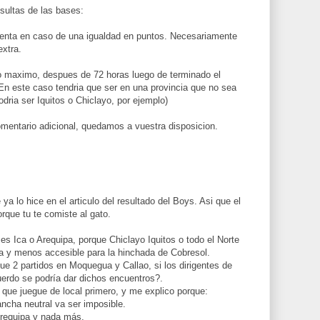
sultas de las bases:
cuenta en caso de una igualdad en puntos. Necesariamente
extra.
o maximo, despues de 72 horas luego de terminado el
En este caso tendria que ser en una provincia que no sea
dria ser Iquitos o Chiclayo, por ejemplo)
omentario adicional, quedamos a vuestra disposicion.
a lo hice en el articulo del resultado del Boys. Asi que el
rque tu te comiste al gato.
s Ica o Arequipa, porque Chiclayo Iquitos o todo el Norte
a y menos accesible para la hinchada de Cobresol.
ue 2 partidos en Moquegua y Callao, si los dirigentes de
rdo se podría dar dichos encuentros?.
 que juegue de local primero, y me explico porque:
ancha neutral va ser imposible.
Arequipa y nada más.