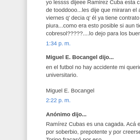
yo lessss dijeee Ramirez Cuba esta 
de tooddooo...les dije que miraran el 
viernes q' decia q' él ya tiene contrat
piura...como era esto posible si aun t
cobresol?????....lo dejo para los bue
1:34 p. m.
Miguel E. Bocangel dijo...
en el futbol no hay accidente mi quer
universitario.
Miguel E. Bocangel
2:22 p. m.
Anónimo dijo...
Ramírez Cubas es una cagada. Acá en
por soberbio, prepotente y por creer
Torino fracasó por eso.