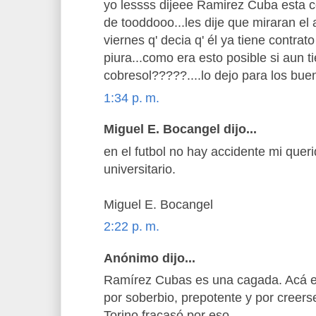
yo lessss dijeee Ramirez Cuba esta 
de tooddooo...les dije que miraran el 
viernes q' decia q' él ya tiene contrat
piura...como era esto posible si aun t
cobresol?????....lo dejo para los bue
1:34 p. m.
Miguel E. Bocangel dijo...
en el futbol no hay accidente mi quer
universitario.
Miguel E. Bocangel
2:22 p. m.
Anónimo dijo...
Ramírez Cubas es una cagada. Acá en
por soberbio, prepotente y por creer
Torino fracasó por eso.