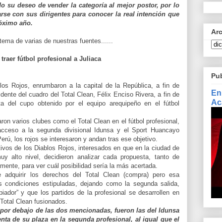
 su deseo de vender la categoría al mejor postor, por lo
rse con sus dirigentes para conocer la real intención que
róximo año.
Ar
tema de varias de nuestras fuentes......
traer fútbol profesional a Juliaca
Pu
los Rojos, enrumbaron a la capital de la República, a fin de
En
dente del cuadro del Total Clean, Félix Enciso Rivera, a fin de
Ac
a del cupo obtenido por el equipo arequipeño en el fútbol
ron varios clubes como el Total Clean en el fútbol profesional,
cceso a la segunda divisional Idunsa y el Sport Huancayo
erú, los rojos se interesaron y andan tras ese objetivo.
tivos de los Diablos Rojos, interesados en que en la ciudad de
uy alto nivel, decidieron analizar cada propuesta, tanto de
mente, para ver cuál posibilidad sería la más acertada.
 adquirir los derechos del Total Clean (compra) pero esa
s condiciones estipuladas, dejando como la segunda salida,
piador” y que los partidos de la profesional se desarrollen en
-Total Clean fusionados.
por debajo de las dos mencionadas, fueron las del Idunsa
enta de su plaza en la segunda profesional, al igual que el