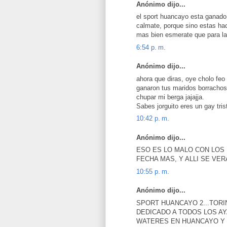
Anónimo dijo...
el sport huancayo esta ganado 1
calmate, porque sino estas hac
mas bien esmerate que para la
6:54 p. m.
Anónimo dijo...
ahora que diras, oye cholo feo d
ganaron tus maridos borrachos,
chupar mi berga jajajja.
Sabes jorguito eres un gay tri
10:42 p. m.
Anónimo dijo...
ESO ES LO MALO CON LOS 
FECHA MAS, Y ALLI SE VE
10:55 p. m.
Anónimo dijo...
SPORT HUANCAYO 2...TORI
DEDICADO A TODOS LOS A
WATERES EN HUANCAYO Y 