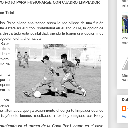
nom
PO ROJO PARA FUSIONARSE CON CUADRO LIMPIADOR
rel
on Total
los Rojos viene analizando ahora la posibilidad de una fusión
ue estará en el fútbol profesional en el año 2009, la opción de
a descartado esta posibilidad, siendo la fusión una opción muy
vio
gocien dicha alternat
iva.
may
 Rojos
 de la
idente
ivera,
rio de
ar la
Min
por la
de 
equipo
rar la
Da
 Total
peños
una alternativa que ya experimentó el conjunto limpiador cuando
 trayéndole buenos resultados a los hoy dirigidos por Fredy
Ver
subiendo en el torneo de la Copa Perú, como es el caso