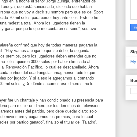
ngo en la noche el señor Jorge Zúñiga, entrenador del
 a Tordoya, que está sancionado, diciendo que habían
ersona que no voy a decir su nombre pero que es del Sport
cido 70 mil soles para perder hoy ante ellos. Esto lo he
una molestia total. Ahora los jugadores tienen la
 y ganar porque lo que me contaron es serio”, sostuvo
n talareña confirmó que hoy de todas maneras pagarán la
el. “Hoy vamos a pagar lo que se debe, la segunda
Sí
os premios, pero los jugadores deben entender que no
My
o: ellos quieren 3000 soles por haber eliminado al
 y al Renovación Pacifico, lo cual es descabellado. Ahora
cada partido del cuadrangular, imagínense todo lo que
oles por jugador. Y si a eso le agregamos al comando
Bus
300 mil soles. ¿De dónde sacamos ese dinero si no lo
ayer fue un chantaje y han condicionado su presencia para
ena para recibir un dinero por los derechos de televisión
aremos antes del partido, pero debe quedar claro: solo
de noviembre y pagaremos los premios, para lo cual
s por partido ganado”, finalizo el titular del 'Taladro'.