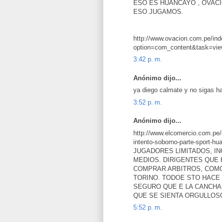
ESO ES HUANCAYO , OVACI
ESO JUGAMOS.
http://www.ovacion.com.pe/in
option=com_content&task=vi
3:42 p. m.
Anónimo dijo...
ya diego calmate y no sigas ha
3:52 p. m.
Anónimo dijo...
http://www.elcomercio.com.pe/
intento-soborno-parte-spor
JUGADORES LIMITADOS, I
MEDIOS. DIRIGENTES QUE
COMPRAR ARBITROS, COMO
TORINO. TODOE STO HACE
SEGURO QUE E LA CANCHA 
QUE SE SIENTA ORGULLOS
5:52 p. m.