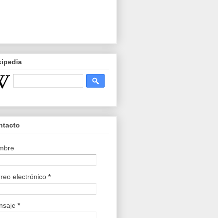
kipedia
ntacto
mbre
reo electrónico
*
nsaje
*