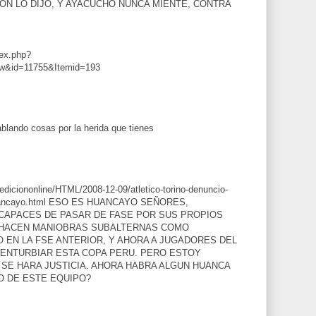
ON LO DIJO, Y AYACUCHO NUNCA MIENTE, CONTRA
dex.php?
ew&id=11755&Itemid=193
blando cosas por la herida que tienes
ediciononline/HTML/2008-12-09/atletico-torino-denuncio-
t-huancayo.html ESO ES HUANCAYO SEÑORES,
NCAPACES DE PASAR DE FASE POR SUS PROPIOS
 HACEN MANIOBRAS SUBALTERNAS COMO
 EN LA FSE ANTERIOR, Y AHORA A JUGADORES DEL
 ENTURBIAR ESTA COPA PERU. PERO ESTOY
SE HARA JUSTICIA. AHORA HABRA ALGUN HUANCA
O DE ESTE EQUIPO?