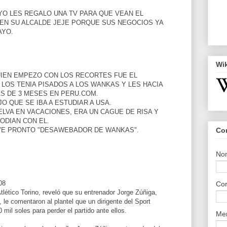
YO LES REGALO UNA TV PARA QUE VEAN EL
EN SU ALCALDE JEJE PORQUE SUS NEGOCIOS YA
AYO.
Wi
UIEN EMPEZO CON LOS RECORTES FUE EL
 LOS TENIA PISADOS A LOS WANKAS Y LES HACIA
S DE 3 MESES EN PERU.COM.
O QUE SE IBA A ESTUDIAR A USA.
ELVA EN VACACIONES, ERA UN CAGUE DE RISA Y
ODIAN CON EL.
Co
VE PRONTO "DESAWEBADOR DE WANKAS".
No
08
Cor
tlético Torino, reveló que su entrenador Jorge Zúñiga,
a, le comentaron al plantel que un dirigente del Sport
mil soles para perder el partido ante ellos.
Me