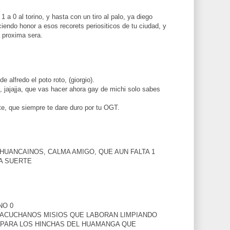
 a 0 al torino, y hasta con un tiro al palo, ya diego
iendo honor a esos recorets periositicos de tu ciudad, y
 proxima sera.
e alfredo el poto roto, (giorgio).
 jajajja, que vas hacer ahora gay de michi solo sabes
ste, que siempre te dare duro por tu OGT.
HUANCAINOS, CALMA AMIGO, QUE AUN FALTA 1
RA SUERTE
NO 0
YACUCHANOS MISIOS QUE LABORAN LIMPIANDO
PARA LOS HINCHAS DEL HUAMANGA QUE