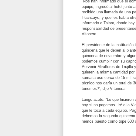
“Nos han informado que el domi
equipo, ingresó al hotel junto
recibido una llamada de una p
Huancayo, y que les había ofre
informado a Talara, donde hay 
responsabilidad de presentarse
Vitonera.
El presidente de la institució
quincena que le deben al plant
quincena de noviembre y algun
podemos cumplir con su caprich
Porvenir Miraflores de Trujillo
quieren la misma cantidad por 
sumaria eso cerca de 15 mil s
técnico nos daría un total de 
tenemos?”, dijo Vitonera.
Luego acotó: “Lo que hicieron 
hoy si no pagamos. Iré a la Vid
que le toca a cada equipo. Pag
debemos la segunda quincena 
hemos puesto como tope 600 sole