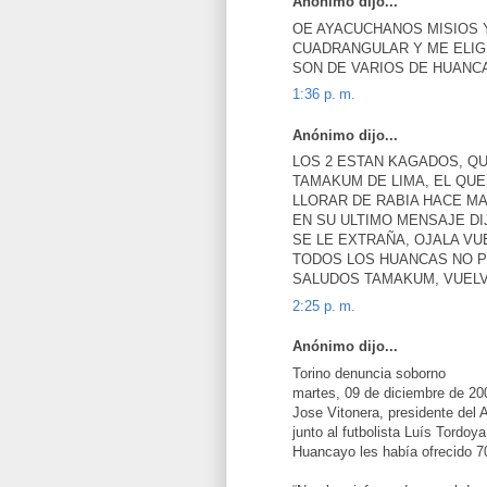
Anónimo dijo...
OE AYACUCHANOS MISIOS 
CUADRANGULAR Y ME ELIG
SON DE VARIOS DE HUANC
1:36 p. m.
Anónimo dijo...
LOS 2 ESTAN KAGADOS, Q
TAMAKUM DE LIMA, EL QUE
LLORAR DE RABIA HACE MA
EN SU ULTIMO MENSAJE DIJ
SE LE EXTRAÑA, OJALA VU
TODOS LOS HUANCAS NO P
SALUDOS TAMAKUM, VUEL
2:25 p. m.
Anónimo dijo...
Torino denuncia soborno
martes, 09 de diciembre de 20
Jose Vitonera, presidente del A
junto al futbolista Luís Tordoy
Huancayo les había ofrecido 70 