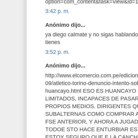
option=com_content&task=view&id=
3:42 p. m.
Anónimo dijo...
ya diego calmate y no sigas hablando
tienes
3:52 p. m.
Anónimo dijo...
http://www.elcomercio.com.pe/edicio
09/atletico-torino-denuncio-intento-so
huancayo.html ESO ES HUANCAY
LIMITADOS, INCAPACES DE PASA
PROPIOS MEDIOS. DIRIGENTES 
SUBALTERNAS COMO COMPRAR A
FSE ANTERIOR, Y AHORA A JUGA
TODOE STO HACE ENTURBIAR ES
ESTOY SEGURO QUE E LA CANCHA