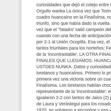
curiosidades que dejó el cotejo entre
Orgullo wanka La única vez que Torin
cuadro huancaíno en la Finalísima, n
triunfo, sino que había dado la vuelta
vez que el 'Taladro' salió campeón de
cuando con una fecha de anticipación l
por 2-1 al Unión Ocopilla. Esa vez, el
tantos triunfales para los norteños; F
de la 'Incontrastable'. LA OTRA FIN
FINALES QUE LLEGAMOS. HUANC
USTDES NUNKA. Datos y curiosidades
loretanos y huancaínos. Primero lo p
primera vez una victoria sobre un cu
Finalísima. Los loretanos habían cho
representante de la 'Incontrastable': 
igualaron 2-2 con tantos de Jaico (2) 
de Laura y Verástegui para los rosado
1970, se volvieron a encontrar y esa v