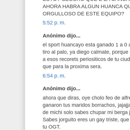
AHORA HABRA ALGUN HUANCA QU
ORGULLOSO DE ESTE EQUIPO?
5:52 p. m.
Anónimo dijo...
el sport huancayo esta ganado 1 a 0 a
tiro al palo, ya diego calmate, porqu
a esos recorets periositicos de tu ci
que para la proxima sera.
6:54 p. m.
Anónimo dijo...
ahora que diras, oye cholo feo de alfre
ganaron tus maridos borrachos, jajaj
de michi solo sabes chupar mi berga j
Sabes jorguito eres un gay triste, qu
tu OGT.