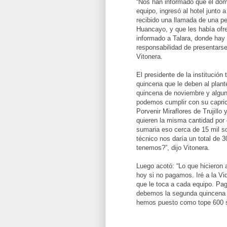
“Nos han informado que el domi
equipo, ingresó al hotel junto
recibido una llamada de una p
Huancayo, y que les había ofre
informado a Talara, donde hay 
responsabilidad de presentarse
Vitonera.
El presidente de la institució
quincena que le deben al plant
quincena de noviembre y algun
podemos cumplir con su caprich
Porvenir Miraflores de Trujillo
quieren la misma cantidad por 
sumaria eso cerca de 15 mil s
técnico nos daría un total de 
tenemos?”, dijo Vitonera.
Luego acotó: “Lo que hicieron 
hoy si no pagamos. Iré a la Vid
que le toca a cada equipo. Pag
debemos la segunda quincena 
hemos puesto como tope 600 sole