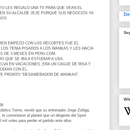
YO LES REGALO UNA TV PARA QUE VEAN EL
EN SU ALCALDE JEJE PORQUE SUS NEGOCIOS YA
De
AYO.
Se
UIEN EMPEZO CON LOS RECORTES FUE EL
 LOS TENIA PISADOS A LOS WANKAS Y LES HACIA
S DE 3 MESES EN PERU.COM.
O QUE SE IBA A ESTUDIAR A USA.
ELVA EN VACACIONES, ERA UN CAGUE DE RISA Y
ODIAN CON EL.
VE PRONTO "DESAWEBADOR DE WANKAS".
Wi
08
tlético Torino, reveló que su entrenador Jorge Zúñiga,
a, le comentaron al plantel que un dirigente del Sport
mil soles para perder el partido ante ellos.