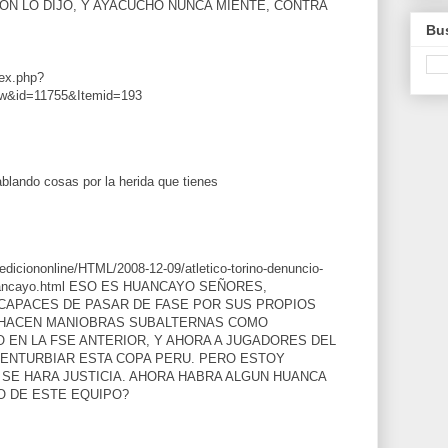
ON LO DIJO, Y AYACUCHO NUNCA MIENTE, CONTRA
Bus
dex.php?
ew&id=11755&Itemid=193
blando cosas por la herida que tienes
ediciononline/HTML/2008-12-09/atletico-torino-denuncio-
t-huancayo.html ESO ES HUANCAYO SEÑORES,
NCAPACES DE PASAR DE FASE POR SUS PROPIOS
 HACEN MANIOBRAS SUBALTERNAS COMO
 EN LA FSE ANTERIOR, Y AHORA A JUGADORES DEL
 ENTURBIAR ESTA COPA PERU. PERO ESTOY
SE HARA JUSTICIA. AHORA HABRA ALGUN HUANCA
O DE ESTE EQUIPO?