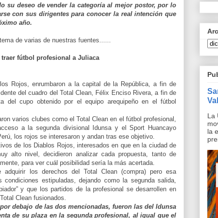
 su deseo de vender la categoría al mejor postor, por lo
rse con sus dirigentes para conocer la real intención que
róximo año.
Ar
tema de varias de nuestras fuentes......
traer fútbol profesional a Juliaca
Pu
los Rojos, enrumbaron a la capital de la República, a fin de
Sa
dente del cuadro del Total Clean, Félix Enciso Rivera, a fin de
Val
a del cupo obtenido por el equipo arequipeño en el fútbol
La 
ron varios clubes como el Total Clean en el fútbol profesional,
mov
cceso a la segunda divisional Idunsa y el Sport Huancayo
la 
erú, los rojos se interesaron y andan tras ese objetivo.
pre
tivos de los Diablos Rojos, interesados en que en la ciudad de
uy alto nivel, decidieron analizar cada propuesta, tanto de
mente, para ver cuál posibilidad sería la más acertada.
 adquirir los derechos del Total Clean (compra) pero esa
s condiciones estipuladas, dejando como la segunda salida,
piador” y que los partidos de la profesional se desarrollen en
-Total Clean fusionados.
por debajo de las dos mencionadas, fueron las del Idunsa
enta de su plaza en la segunda profesional, al igual que el