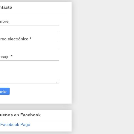
ntacto
mbre
reo electrónico
*
nsaje
*
guenos en Facebook
 Facebook Page