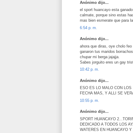
Anónimo dijo...
el sport huancayo esta ganado 1
calmate, porque sino estas hac
mas bien esmerate que para la
6:54 p. m.
Anónimo dijo...
ahora que diras, oye cholo feo d
ganaron tus maridos borrachos,
chupar mi berga jajajja.
Sabes jorguito eres un gay tri
10:42 p. m.
Anónimo dijo...
ESO ES LO MALO CON LOS 
FECHA MAS, Y ALLI SE VE
10:55 p. m.
Anónimo dijo...
SPORT HUANCAYO 2...TORI
DEDICADO A TODOS LOS A
WATERES EN HUANCAYO Y 