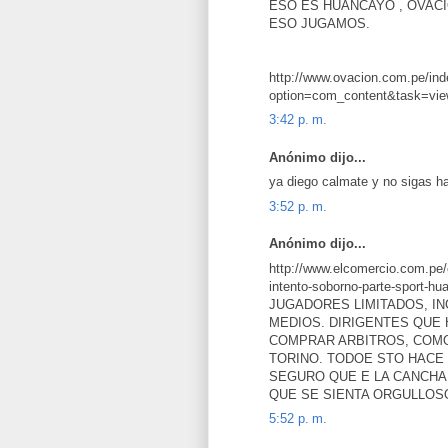
ESO ES HUANCAYO , OVACI
ESO JUGAMOS.
http://www.ovacion.com.pe/in
option=com_content&task=vi
3:42 p. m.
Anónimo dijo...
ya diego calmate y no sigas ha
3:52 p. m.
Anónimo dijo...
http://www.elcomercio.com.pe/
intento-soborno-parte-spor
JUGADORES LIMITADOS, I
MEDIOS. DIRIGENTES QUE
COMPRAR ARBITROS, COMO
TORINO. TODOE STO HACE
SEGURO QUE E LA CANCHA 
QUE SE SIENTA ORGULLOS
5:52 p. m.