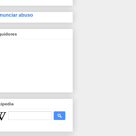
nunciar abuso
guidores
kipedia