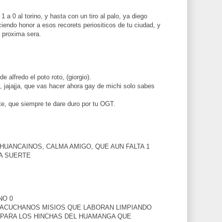
 a 0 al torino, y hasta con un tiro al palo, ya diego
iendo honor a esos recorets periositicos de tu ciudad, y
 proxima sera.
e alfredo el poto roto, (giorgio).
 jajajja, que vas hacer ahora gay de michi solo sabes
ste, que siempre te dare duro por tu OGT.
HUANCAINOS, CALMA AMIGO, QUE AUN FALTA 1
RA SUERTE
NO 0
YACUCHANOS MISIOS QUE LABORAN LIMPIANDO
PARA LOS HINCHAS DEL HUAMANGA QUE