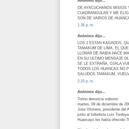
Anónimo dijo...
OE AYACUCHANOS MISIOS 
CUADRANGULAR Y ME ELIG
SON DE VARIOS DE HUANC
1:36 p. m.
Anónimo dijo...
LOS 2 ESTAN KAGADOS, Q
TAMAKUM DE LIMA, EL QUE
LLORAR DE RABIA HACE MA
EN SU ULTIMO MENSAJE DIJ
SE LE EXTRAÑA, OJALA VU
TODOS LOS HUANCAS NO P
SALUDOS TAMAKUM, VUEL
2:25 p. m.
Anónimo dijo...
Torino denuncia soborno
martes, 09 de diciembre de 20
Jose Vitonera, presidente del A
junto al futbolista Luís Tordoy
Huancayo les había ofrecido 70 