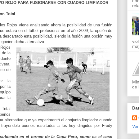
nom
PO ROJO PARA FUSIONARSE CON CUADRO LIMPIADOR
rel
on Total
los Rojos viene analizando ahora la posibilidad de una fusión
ue estará en el fútbol profesional en el año 2009, la opción de
a descartado esta posibilidad, siendo la fusión una opción muy
vio
gocien dicha alternat
iva.
may
 Rojos
 de la
idente
ivera,
rio de
ar la
Min
por la
de 
equipo
rar la
Da
 Total
peños
una alternativa que ya experimentó el conjunto limpiador cuando
 trayéndole buenos resultados a los hoy dirigidos por Fredy
Ver
subiendo en el torneo de la Copa Perú, como es el caso