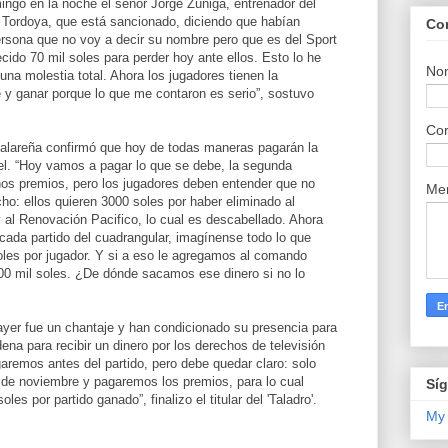
ngo en la noche el señor Jorge Zúñiga, entrenador del
 a Tordoya, que está sancionado, diciendo que habían
Co
ersona que no voy a decir su nombre pero que es del Sport
cido 70 mil soles para perder hoy ante ellos. Esto lo he
No
una molestia total. Ahora los jugadores tienen la
 y ganar porque lo que me contaron es serio”, sostuvo
Cor
n talareña confirmó que hoy de todas maneras pagarán la
el. “Hoy vamos a pagar lo que se debe, la segunda
os premios, pero los jugadores deben entender que no
Me
o: ellos quieren 3000 soles por haber eliminado al
 y al Renovación Pacifico, lo cual es descabellado. Ahora
cada partido del cuadrangular, imagínense todo lo que
oles por jugador. Y si a eso le agregamos al comando
300 mil soles. ¿De dónde sacamos ese dinero si no lo
ayer fue un chantaje y han condicionado su presencia para
ena para recibir un dinero por los derechos de televisión
aremos antes del partido, pero debe quedar claro: solo
de noviembre y pagaremos los premios, para lo cual
Sí
s por partido ganado”, finalizo el titular del 'Taladro'.
My