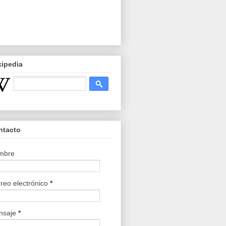
kipedia
ntacto
mbre
reo electrónico
*
nsaje
*