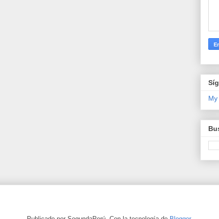
Sí
My
Bus
Publicado por SegundaPerú. Con la tecnología de
Blogger
.