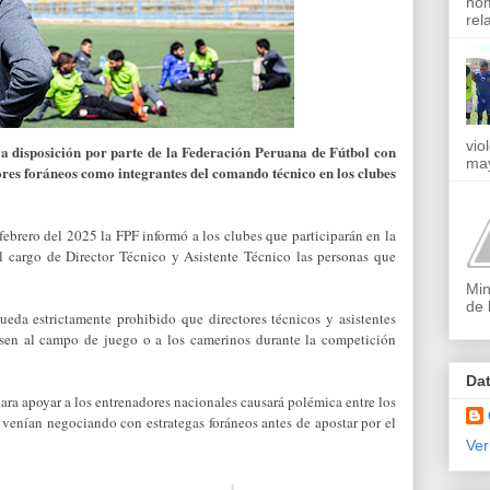
nom
rel
vio
va disposición por parte de la Federación Peruana de Fútbol con
may
ores foráneos como integrantes del comando técnico en los clubes
febrero del 2025 la FPF informó a los clubes que participarán en la
l cargo de Director Técnico y Asistente Técnico las personas que
Min
de 
eda estrictamente prohibido que directores técnicos y asistentes
resen al campo de juego o a los camerinos durante la competición
Da
ara apoyar a los entrenadores nacionales causará polémica entre los
e venían negociando con estrategas foráneos antes de apostar por el
Ver