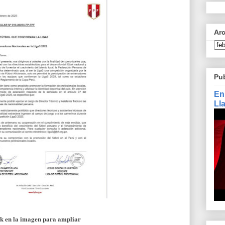
Ar
Pu
En
Ll
ck en la imagen para ampliar