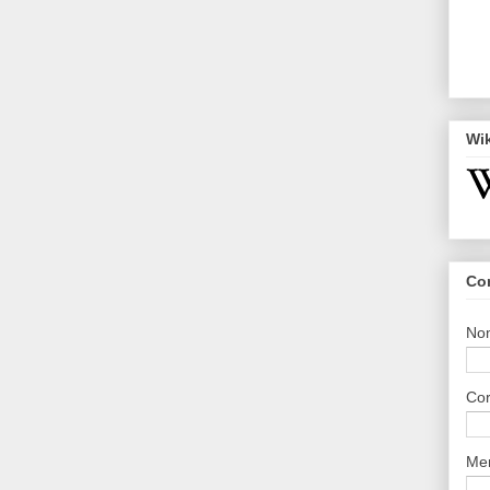
Wi
Co
No
Cor
Me