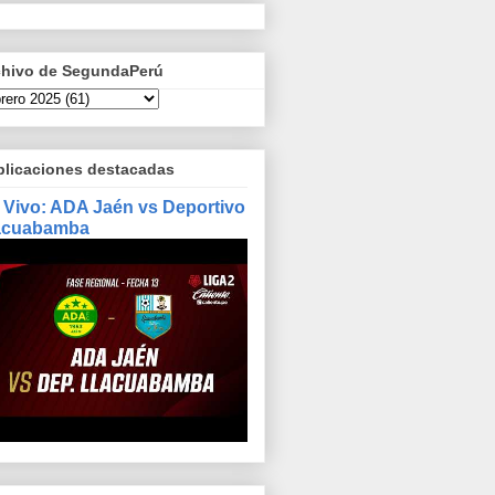
chivo de SegundaPerú
blicaciones destacadas
 Vivo: ADA Jaén vs Deportivo
acuabamba