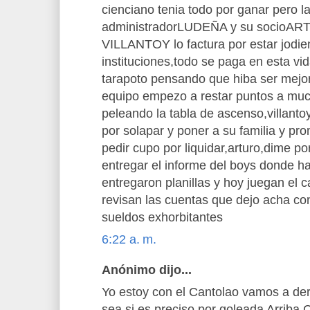
cienciano tenia todo por ganar pero l
administradorLUDEÑA y su socio
VILLANTOY lo factura por estar jodi
instituciones,todo se paga en esta vid
tarapoto pensando que hiba ser mejor
equipo empezo a restar puntos a muc
peleando la tabla de ascenso,villantoy
por solapar y poner a su familia y pr
pedir cupo por liquidar,arturo,dime 
entregar el informe del boys donde h
entregaron planillas y hoy juegan el
revisan las cuentas que dejo acha con
sueldos exhorbitantes
6:22 a. m.
Anónimo dijo...
Yo estoy con el Cantolao vamos a derr
sea si es preciso por goleada Arriba