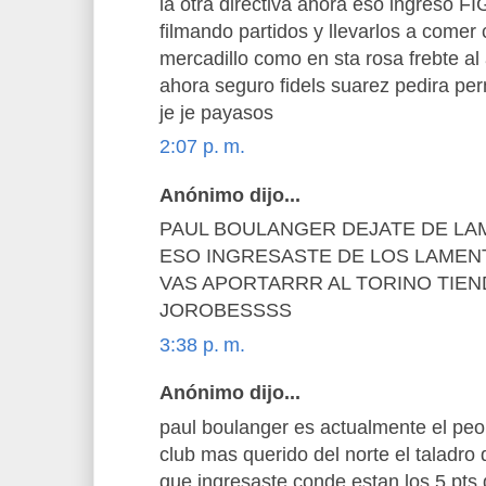
la otra directiva ahora eso ingreso FI
filmando partidos y llevarlos a comer 
mercadillo como en sta rosa frebte al
ahora seguro fidels suarez pedira per
je je payasos
2:07 p. m.
Anónimo dijo...
PAUL BOULANGER DEJATE DE LA
ESO INGRESASTE DE LOS LAMEN
VAS APORTARRR AL TORINO TIE
JOROBESSSS
3:38 p. m.
Anónimo dijo...
paul boulanger es actualmente el peor 
club mas querido del norte el taladro
que ingresaste conde estan los 5 pts