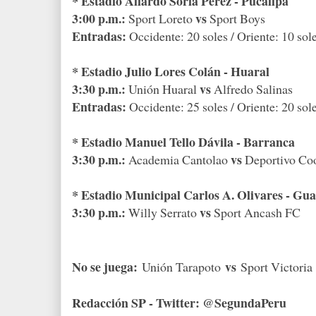
* Estadio Aliardo Soria Pérez - Pucallpa
3:00 p.m.:
vs
Sport Loreto
Sport Boys
Entradas:
Occidente: 20 soles / Oriente: 10 sole
* Estadio Julio Lores Colán - Huaral
3:30 p.m.:
vs
Unión Huaral
Alfredo Salinas
Entradas:
Occidente: 25 soles / Oriente: 20 sol
* Estadio Manuel Tello Dávila - Barranca
3:30 p.m.:
vs
Academia Cantolao
Deportivo Co
* Estadio Municipal Carlos A. Olivares - Gu
3:30 p.m.:
vs
Willy Serrato
Sport Ancash FC
No se juega:
vs
Unión Tarapoto
Sport Victoria
Redacción SP - Twitter: @SegundaPeru