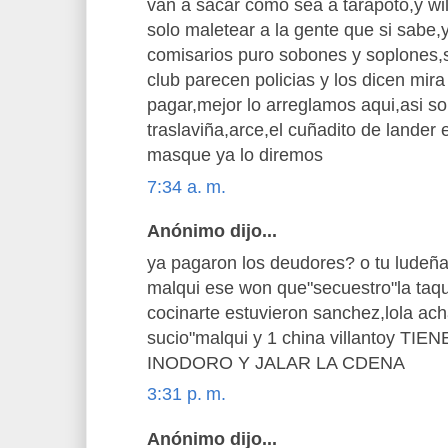
van a sacar como sea a tarapoto,y wi
solo maletear a la gente que si sabe,y
comisarios puro sobones y soplones,s
club parecen policias y los dicen mira
pagar,mejor lo arreglamos aqui,asi so
traslaviña,arce,el cuñadito de lander 
masque ya lo diremos
7:34 a. m.
Anónimo dijo...
ya pagaron los deudores? o tu ludeña 
malqui ese won que"secuestro"la taqui
cocinarte estuvieron sanchez,lola ach
sucio"malqui y 1 china villantoy T
INODORO Y JALAR LA CDENA
3:31 p. m.
Anónimo dijo...