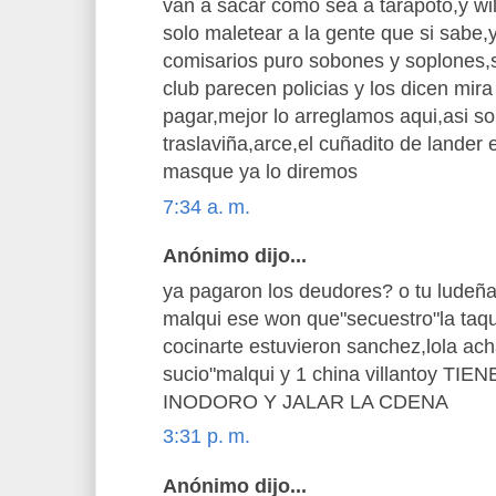
van a sacar como sea a tarapoto,y wi
solo maletear a la gente que si sabe,y
comisarios puro sobones y soplones,s
club parecen policias y los dicen mira
pagar,mejor lo arreglamos aqui,asi so
traslaviña,arce,el cuñadito de lander 
masque ya lo diremos
7:34 a. m.
Anónimo dijo...
ya pagaron los deudores? o tu ludeña 
malqui ese won que"secuestro"la taqui
cocinarte estuvieron sanchez,lola ach
sucio"malqui y 1 china villantoy T
INODORO Y JALAR LA CDENA
3:31 p. m.
Anónimo dijo...