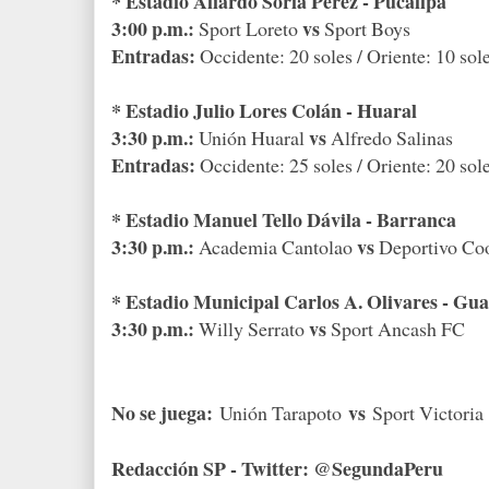
* Estadio Aliardo Soria Pérez - Pucallpa
3:00 p.m.:
vs
Sport Loreto
Sport Boys
Entradas:
Occidente: 20 soles / Oriente: 10 sole
* Estadio Julio Lores Colán - Huaral
3:30 p.m.:
vs
Unión Huaral
Alfredo Salinas
Entradas:
Occidente: 25 soles / Oriente: 20 sol
* Estadio Manuel Tello Dávila - Barranca
3:30 p.m.:
vs
Academia Cantolao
Deportivo Co
* Estadio Municipal Carlos A. Olivares - Gu
3:30 p.m.:
vs
Willy Serrato
Sport Ancash FC
No se juega:
vs
Unión Tarapoto
Sport Victoria
Redacción SP - Twitter: @SegundaPeru