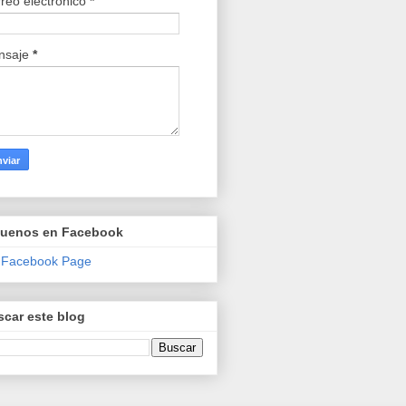
reo electrónico
*
nsaje
*
guenos en Facebook
 Facebook Page
car este blog