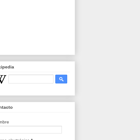
kipedia
ntacto
mbre