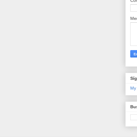
Cor
Me
Sí
My
Bus