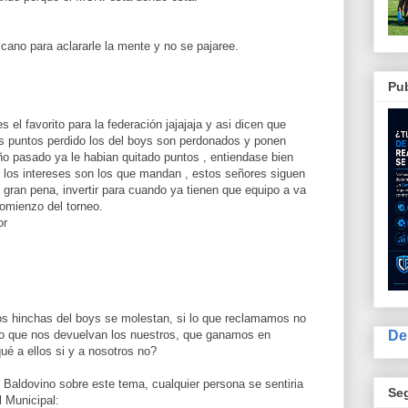
lcano para aclararle la mente y no se pajaree.
Pub
s el favorito para la federación jajajaja y asi dicen que
os puntos perdido los del boys son perdonados y ponen
o pasado ya le habian quitado puntos , entiendase bien
e los intereses son los que mandan , estos señores siguen
 gran pena, invertir para cuando ya tienen que equipo a va
comienzo del torneo.
or
los hinchas del boys se molestan, si lo que reclamamos no
De
ino que nos devuelvan los nuestros, que ganamos en
qué a ellos si y a nosotros no?
 Baldovino sobre este tema, cualquier persona se sentiria
Se
l Municipal: