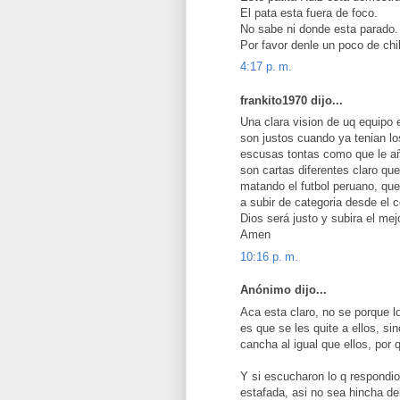
El pata esta fuera de foco.
No sabe ni donde esta parado.
Por favor denle un poco de chi
4:17 p. m.
frankito1970 dijo...
Una clara vision de uq equipo e
son justos cuando ya tenian l
escusas tontas como que le añ
son cartas diferentes claro qu
matando el futbol peruano, que
a subir de categoria desde el 
Dios será justo y subira el mej
Amen
10:16 p. m.
Anónimo dijo...
Aca esta claro, no se porque 
es que se les quite a ellos, s
cancha al igual que ellos, por 
Y si escucharon lo q respondio
estafada, asi no sea hincha de