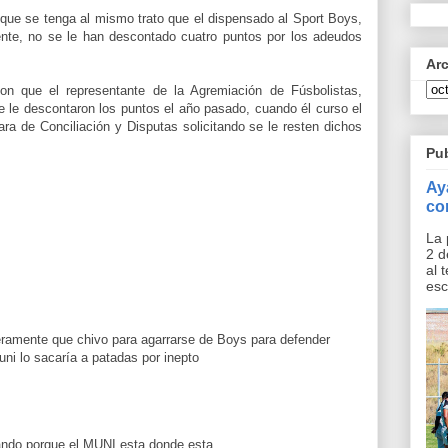
ió que se tenga al mismo trato que el dispensado al Sport Boys,
ente, no se le han descontado cuatro puntos por los adeudos
Ar
n que el representante de la Agremiación de Fúsbolistas,
 le descontaron los puntos el año pasado, cuando él curso el
a de Conciliación y Disputas solicitando se le resten dichos
Pu
Ay
co
La 
2 d
al 
esc
eramente que chivo para agarrarse de Boys para defender
uni lo sacaría a patadas por inepto
ando porque el MUNI esta donde esta.