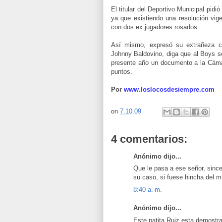
.
El titular del Deportivo Municipal pid
ya que existiendo una resolución vig
con dos ex jugadores rosados.
.
Así mismo, expresó su extrañeza co
Johnny Baldovino, diga que al Boys se
presente año un documento a la Cámar
puntos.
Por
www.loslocosdesiempre.com
on
7.10.09
4 comentarios:
Anónimo dijo...
Que le pasa a ese señor, sinc
su caso, si fuese hincha del m
8:40 a. m.
Anónimo dijo...
Este patita Ruiz esta demostr