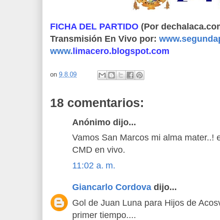
FICHA DEL PARTIDO
(Por dechalaca.co
Transmisión En Vivo por:
www.segundap
www.
limacero.blogspot.com
on
9.8.09
18 comentarios:
Anónimo dijo...
Vamos San Marcos mi alma mater..! e
CMD en vivo.
11:02 a. m.
Giancarlo Cordova
dijo...
Gol de Juan Luna para Hijos de Acosv
primer tiempo....