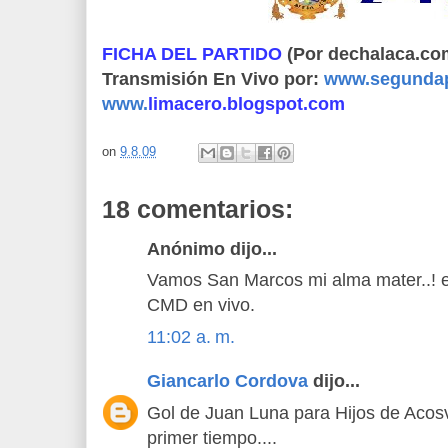
FICHA DEL PARTIDO
(Por dechalaca.co
Transmisión En Vivo por:
www.segundap
www.
limacero.blogspot.com
on
9.8.09
18 comentarios:
Anónimo dijo...
Vamos San Marcos mi alma mater..! e
CMD en vivo.
11:02 a. m.
Giancarlo Cordova
dijo...
Gol de Juan Luna para Hijos de Acosv
primer tiempo....