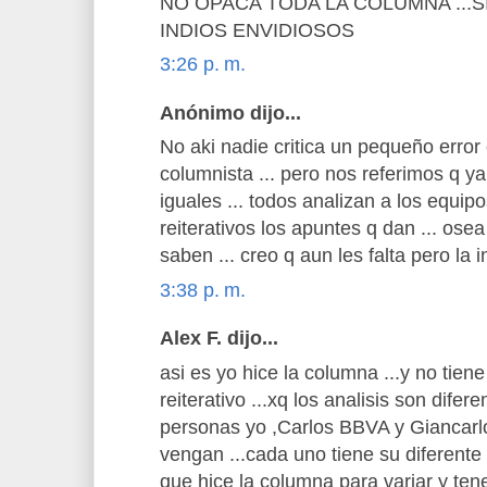
NO OPACA TODA LA COLUMNA ...
INDIOS ENVIDIOSOS
3:26 p. m.
Anónimo dijo...
No aki nadie critica un pequeño error
columnista ... pero nos referimos q ya
iguales ... todos analizan a los equi
reiterativos los apuntes q dan ... ose
saben ... creo q aun les falta pero la i
3:38 p. m.
Alex F. dijo...
asi es yo hice la columna ...y no tien
reiterativo ...xq los analisis son difer
personas yo ,Carlos BBVA y Giancarl
vengan ...cada uno tiene su diferente 
que hice la columna para variar y t