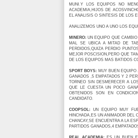
MUNI.Y LOS EQUIPOS NO MEN
ACADEMIA,HIJOS DE ACOSVINCH
EL ANALISIS O SINTESIS DE LOS 
ANALIZEMOS UNO A UNO LOS EQUI
MINERO:
UN EQUIPO QUE CAMBIO
MAL SE UBICA A MITAD DE TA
PERDIDOS,QUIZA PERDIO PUNTO
MEJOR POSCISION,PERO QUE TA
DE LOS EQUIPOS MAS BATIDOS C
SPORT BOYS:
MUY BUEN EQUIPO 
GANADOS ,5 EMPATADOS Y 2 PE
TORNEO SIN DESMERECER A LOS
QUE LE CUESTA UN POCO GAN
OBTENIDOS SON EN CONDICIO
CANDIDATO.
COOPSOL:
UN EQUIPO MUY FUE
HINCHADA,ES UN ANIMADOR DEL 
CHANCAY,SE ENCUENTRA A LA ES
PARTIDOS GANADOS,4 EMPATADOS
REAL ACADEMIA:
ES UN BUEN EQ