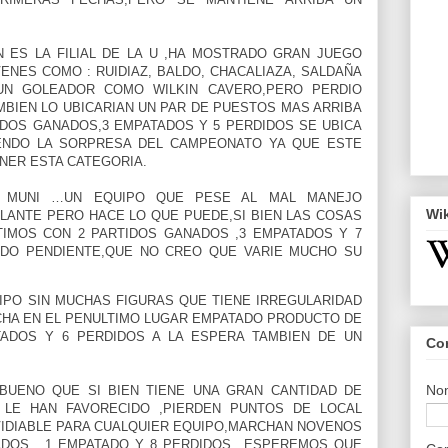
N ES LA FILIAL DE LA U ,HA MOSTRADO GRAN JUEGO
NES COMO : RUIDIAZ, BALDO, CHACALIAZA, SALDAÑA
UN GOLEADOR COMO WILKIN CAVERO,PERO PERDIO
MBIEN LO UBICARIAN UN PAR DE PUESTOS MAS ARRIBA
TIDOS GANADOS,3 EMPATADOS Y 5 PERDIDOS SE UBICA
ENDO LA SORPRESA DEL CAMPEONATO YA QUE ESTE
NER ESTA CATEGORIA.
 MUNI …UN EQUIPO QUE PESE AL MAL MANEJO
Wi
ELANTE PERO HACE LO QUE PUEDE,SI BIEN LAS COSAS
IMOS CON 2 PARTIDOS GANADOS ,3 EMPATADOS Y 7
TIDO PENDIENTE,QUE NO CREO QUE VARIE MUCHO SU
PO SIN MUCHAS FIGURAS QUE TIENE IRREGULARIDAD
CHA EN EL PENULTIMO LUGAR EMPATADO PRODUCTO DE
TADOS Y 6 PERDIDOS A LA ESPERA TAMBIEN DE UN
Co
No
UENO QUE SI BIEN TIENE UNA GRAN CANTIDAD DE
 LE HAN FAVORECIDO ,PIERDEN PUNTOS DE LOCAL
NVIDIABLE PARA CUALQUIER EQUIPO,MARCHAN NOVENOS
ADOS , 1 EMPATADO Y 8 PERDIDOS…ESPEREMOS QUE