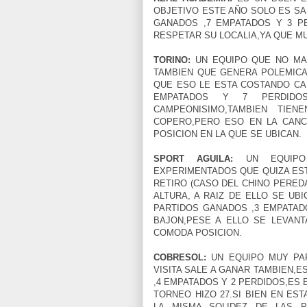
OBJETIVO ESTE AÑO SOLO ES SA
GANADOS ,7 EMPATADOS Y 3 P
RESPETAR SU LOCALIA,YA QUE M
TORINO:
UN EQUIPO QUE NO MAN
TAMBIEN QUE GENERA POLEMICA
QUE ESO LE ESTA COSTANDO CA
EMPATADOS Y 7 PERDIDO
CAMPEONISIMO,TAMBIEN TIE
COPERO,PERO ESO EN LA CANC
POSICION EN LA QUE SE UBICAN.
SPORT AGUILA:
UN EQUIPO 
EXPERIMENTADOS QUE QUIZA ES
RETIRO (CASO DEL CHINO PERED
ALTURA, A RAIZ DE ELLO SE UB
PARTIDOS GANADOS ,3 EMPATAD
BAJON,PESE A ELLO SE LEVANT
COMODA POSICION.
COBRESOL:
UN EQUIPO MUY PAR
VISITA SALE A GANAR TAMBIEN,
,4 EMPATADOS Y 2 PERDIDOS,ES 
TORNEO HIZO 27.SI BIEN EN E
LA MISMA SOLIDEZ DE LAS P