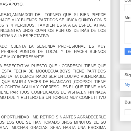
Cor
MAS APOYO.
REJO,ANIMADOR DEL TORNEO QUE SI BIEN PIERDE
Me
 HACE MUY BUENOS PARTIDOS.SE UBICA QUINTO CON 5
S Y 4 PERDIDOS, TAMBIEN ESTA A LA ESPECTATIVA,
ENCUENTRA UNOS CUANTOS PUNTOS DETRÁS DE LOS
NTRAN A LA ESPECTATIVA.
ADO CUENTA LA SEGUNDA PROFESIONAL ES MUY
O PERDER PUNTOS DE LOCAL Y DE HACER BUENOS
HACE MUY INTERESANTE.
A ESPECTATIVA PUESTO QUE : COBRESOL TIENE QUE
 ESTA FECHA DE MOQUEGUA,BOYS TIENE PARTIDOS
Sí
AGUILA HA DEMOSTRADO SER UN EQUIPO VULNERABLE
E QUE SALIR 4 VECES DE HUANCAYO ,COOPSOL TIENE
My
O CONTRA AGUILA Y COBRESOL,ES EL QUE TIENE MAS
IENE PARTIDOS COMPLICADOS DE VISITA.EN FIN NADA
MO DIJE Y REITERO ES UN TORNEO MUY COMPETITIVO
Bus
OPORTUNIDAD , ME RETIRO SIN ANTES AGRADECERLE
DOS LOS QUE SE HAN TOMADO UNOS MINUTOS DE SU
UMNA…MUCHAS GRACIAS SERA HASTA UNA PROXIMA