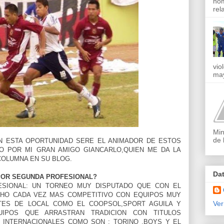
nom
rel
vio
may
Min
de 
 EN ESTA OPORTUNIDAD SERE EL ANIMADOR DE ESTOS
O POR MI GRAN AMIGO GIANCARLO,QUIEN ME DA LA
COLUMNA EN SU BLOG.
Da
 POR SEGUNDA PROFESIONAL?
ESIONAL: UN TORNEO MUY DISPUTADO QUE CON EL
CHO CADA VEZ MAS COMPETITIVO CON EQUIPOS MUY
Ver
TES DE LOCAL COMO EL COOPSOL,SPORT AGUILA Y
UIPOS QUE ARRASTRAN TRADICION CON TITULOS
S INTERNACIONALES COMO SON : TORINO ,BOYS Y EL