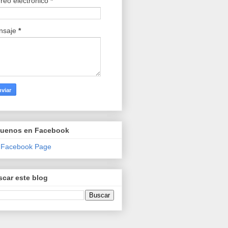
reo electrónico
*
nsaje
*
guenos en Facebook
 Facebook Page
car este blog