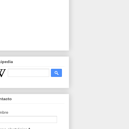
kipedia
ntacto
mbre