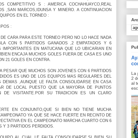
OS COMPETITIVO S : AMERICA COCHAHUAYCO,REAL
OS ,SAN MARCOS,IDUNSA Y MINERO. A CONTINUACION
EQUIPOS EN EL TORNEO :
Ar
POS :
 DE CARA PARA ESTE TORNEO PERO NO LO HACE NADA
BLA CON 5 PARTIDOS GANADOS ,2 EMPATADOS Y 6
Pu
S IMPORTANTES EN MATUCANA QUE LO UBICARIAN EN
MBIEN ENCAJA MUCHOS GOLES FUERA DE CASA ES UNO
Ay
ON 21 GOLES EN CONTRA.
co
A PESAR QUE MUCHOS SON JOVENES CON 6 PARTIDOS
La 
RDIDOS ES UNO DE LOS EQUIPOS MAS REGULARES DEL
2 d
 DEMAS ,AUNQUE LE FALTA CONSOLIDARSE EN CASA
al 
AR DE LOCAL PUESTO QUE LA MAYORIA DE PUNTOS
esc
N DE VISITANTE.POR SU TRADICION ES UN CLARO
RTE EN CONJUNTO,QUE SI BIEN NO TIENE MUCHA
CAMPEONATO YA QUE SE HACE FUERTE EN RECINTO DE
PECTATIVA EN EL CAMPEONATO MARCHA CUARTO CON 6
 Y 3 PARTIDOS PERDIDOS.
UIPO AL CUAL LE FALTA CONSOLIDARSE,SI BIEN SU