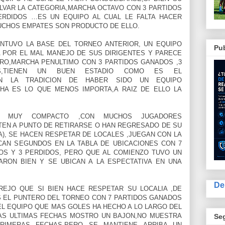
LVAR LA CATEGORIA,MARCHA OCTAVO CON 3 PARTIDOS
ERDIDOS …ES UN EQUIPO AL CUAL LE FALTA HACER
UCHOS EMPATES SON PRODUCTO DE ELLO.
TUVO LA BASE DEL TORNEO ANTERIOR, UN EQUIPO
Pub
 POR EL MAL MANEJO DE SUS DIRIGENTES Y PARECE
RO,MARCHA PENULTIMO CON 3 PARTIDOS GANADOS ,3
S,TIENEN UN BUEN ESTADIO COMO ES EL
NEN LA TRADICION DE HABER SIDO UN EQUIPO
HA ES LO QUE MENOS IMPORTA,A RAIZ DE ELLO LA
MUY COMPACTO ,CON MUCHOS JUGADORES
TEN A PUNTO DE RETIRARSE O HAN REGRESADO DE SU
A), SE HACEN RESPETAR DE LOCALES ,JUEGAN CON LA
ICAN SEGUNDOS EN LA TABLA DE UBICACIONES CON 7
OS Y 3 PERDIDOS, PERO QUE AL COMIENZO TUVO UN
ARON BIEN Y SE UBICAN A LA ESPECTATIVA EN UNA
De
EJO QUE SI BIEN HACE RESPETAR SU LOCALIA ,DE
ES EL PUNTERO DEL TORNEO CON 7 PARTIDOS GANADOS
EL EQUIPO QUE MAS GOLES HA HECHO A LO LARGO DEL
STAS ULTIMAS FECHAS MOSTRO UN BAJON,NO MUESTRA
Se
RIMERAS FECHAS,PERO SE MANTIENE ARRIBA UN