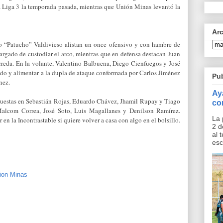
 Liga 3 la temporada pasada, mientras que Unión Minas levantó la
Ar
lo “Patucho” Valdivieso alistan un once ofensivo y con hambre de
argado de custodiar el arco, mientras que en defensa destacan Juan
rreda. En la volante, Valentino Balbuena, Diego Cienfuegos y José
ido y alimentar a la dupla de ataque conformada por Carlos Jiménez
Pu
nez.
Ay
 puestas en Sebastián Rojas, Eduardo Chávez, Jhamil Rupay y Tiago
co
Malcom Correa, José Soto, Luis Magallanes y Denilson Ramírez.
La 
n la Incontrastable si quiere volver a casa con algo en el bolsillo.
2 d
al 
esc
ion Minas