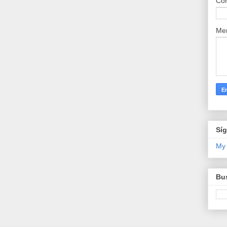
Cor
Me
Sí
My
Bus