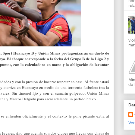
nom
rel
vio
may
ís, Sport Huancayo B y Unión Minas protagonizarán un duelo de
cayo. El choque corresponde a la fecha del Grupo B de la Liga 2 y
puntos, con la calculadora en mano y la obligación de levantar
Min
ades y con la presión de hacerse respetar en casa. Al frente estará
de 
y aterriza en Huancayo en medio de una tormenta futbolera tras la
lvarez. Sin timonel fijo y con el camarín golpeado, Unión Minas
ina y Marcos Delgado para sacar adelante un partido bravo.
Da
se enfrenten oficialmente y el contexto le pone picante extra al
Ver
s lugares, sino que además son dos clubes que llegan con chapa de