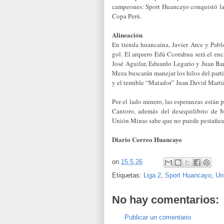
campeones: Sport Huancayo conquistó la
Copa Perú.
Alineación
En tienda huancaína, Javier Arce y Pab
gol. El arquero Edú Ccorahua será el enc
José Aguilar, Eduardo Legario y Juan Ba
Meza buscarán manejar los hilos del part
y el temible “Matador” Juan David Martí
Por el lado minero, las esperanzas están
Cantoro, además del desequilibrio de 
Unión Minas sabe que no puede pestañear e
Diario Correo Huancayo
on
15.5.26
Etiquetas:
Liga 2
,
Sport Huancayo
,
Un
No hay comentarios:
Publicar un comentario