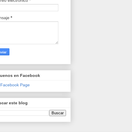
reo electrónico
*
nsaje
*
guenos en Facebook
 Facebook Page
car este blog