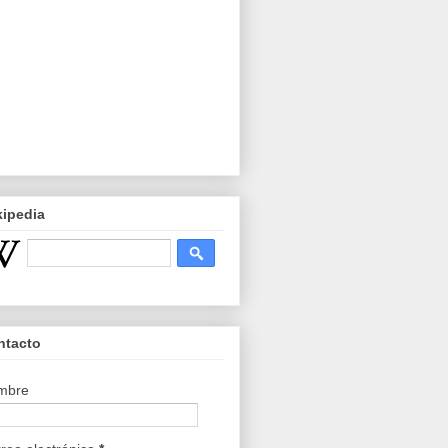
kipedia
ntacto
mbre