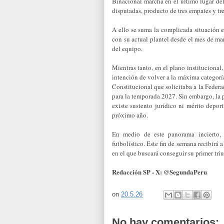
Binacional marcha en el último lugar del
disputadas, producto de tres empates y tre
A ello se suma la complicada situación 
con su actual plantel desde el mes de ma
del equipo.
Mientras tanto, en el plano instituciona
intención de volver a la máxima categoría 
Constitucional que solicitaba a la Feder
para la temporada 2027. Sin embargo, la
existe sustento jurídico ni mérito depor
próximo año.
En medio de este panorama incierto, D
futbolístico. Este fin de semana recibirá 
en el que buscará conseguir su primer triu
Redacción SP - X: @SegundaPeru
on
20.5.26
No hay comentarios: