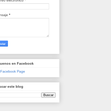
reo electrónico
*
nsaje
*
guenos en Facebook
 Facebook Page
car este blog