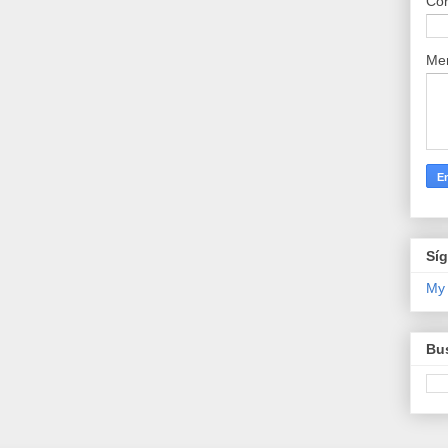
Cor
Me
Sí
My
Bus