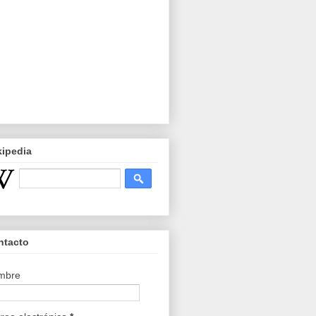
kipedia
ntacto
mbre