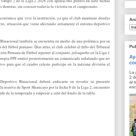
 Grupo 2 de la Liga 2 2026 con apenas tres puntos en siete fechas
s derrotas, sin conocer todavía la victoria en el campeonato.
económica que vive la institución, ya que el club mantiene deudas
Ar
rzo, situación que viene afectando seriamente el entorno deportivo
l, Binacional también se encuentra en medio de una polémica por su
Pu
del fútbol peruano. Días atrás, el club celebró el fallo del Tribunal
ación Peruana de Fútbol reponer al conjunto juliaqueño en la Liga 1
Ay
 propia FPF emitió posteriormente un comunicado señalando que no
co
tivo para que el cuadro celeste participe en la máxima división el
La 
2 d
eportivo Binacional deberá enfocarse en revertir su presente
al 
esc
a la reserva de Sport Huancayo por la fecha 8 de la Liga 2, encuentro
nfo de la temporada y empezar a salir del fondo de la tabla.