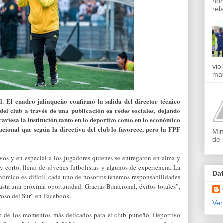
nom
rel
vio
may
. El cuadro juliaqueño confirmó la salida del director técnico
el club a través de una publicación en redes sociales, dejando
raviesa la institución tanto en lo deportivo como en lo económico
ucional que según la directiva del club lo favorece, pero la FPF
Min
de 
ivos y en especial a los jugadores quienes se entregaron en alma y
 corto, lleno de jóvenes futbolistas y algunos de experiencia. La
Da
nómico es difícil, cada uno de nosotros tenemos responsabilidades
sta una próxima oportunidad. Gracias Binacional, éxitos totales”,
eroso del Sur” en Facebook.
Ver
o de los momentos más delicados para el club puneño. Deportivo