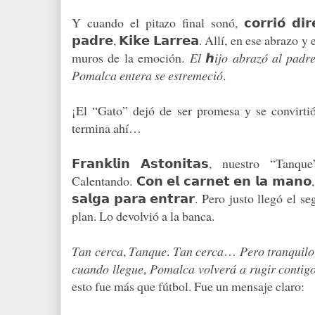
Y cuando el pitazo final sonó, 𝗰𝗼𝗿𝗿𝗶𝗼́ 𝗱𝗶𝗿𝗲
𝗽𝗮𝗱𝗿𝗲, 𝗞𝗶𝗸𝗲 𝗟𝗮𝗿𝗿𝗲𝗮. Allí, en ese abraz
muros de la emoción.
𝐸𝑙 ℎ𝑖𝑗𝑜 𝑎𝑏𝑟𝑎𝑧𝑜́ 𝑎𝑙 𝑝𝑎𝑑𝑟𝑒
𝑃𝑜𝑚𝑎𝑙𝑐𝑎 𝑒𝑛𝑡𝑒𝑟𝑎 𝑠𝑒 𝑒𝑠𝑡𝑟𝑒𝑚𝑒𝑐𝑖𝑜́.
¡El “Gato” dejó de ser promesa y se convirtió 
termina ahí…
𝗙𝗿𝗮𝗻𝗸𝗹𝗶𝗻 𝗔𝘀𝘁𝗼𝗻𝗶𝘁𝗮𝘀, nuestro “T
Calentando. 𝗖𝗼𝗻 𝗲𝗹 𝗰𝗮𝗿𝗻𝗲𝘁 𝗲𝗻 𝗹𝗮 𝗺𝗮𝗻𝗼, 
𝘀𝗮𝗹𝗴𝗮 𝗽𝗮𝗿𝗮 𝗲𝗻𝘁𝗿𝗮𝗿. Pero justo llegó 
plan. Lo devolvió a la banca.
𝑇𝑎𝑛 𝑐𝑒𝑟𝑐𝑎, 𝑇𝑎𝑛𝑞𝑢𝑒. 𝑇𝑎𝑛 𝑐𝑒𝑟𝑐𝑎… 𝑃𝑒𝑟𝑜 𝑡𝑟𝑎𝑛𝑞𝑢𝑖𝑙𝑜
𝑐𝑢𝑎𝑛𝑑𝑜 𝑙𝑙𝑒𝑔𝑢𝑒, 𝑃𝑜𝑚𝑎𝑙𝑐𝑎 𝑣𝑜𝑙𝑣𝑒𝑟𝑎́ 𝑎 𝑟𝑢𝑔𝑖
esto fue más que fútbol. Fue un mensaje claro: