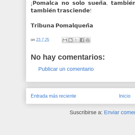
¡𝗣𝗼𝗺𝗮𝗹𝗰𝗮 𝗻𝗼 𝘀𝗼𝗹𝗼 𝘀𝘂𝗲𝗻̃𝗮, 𝘁𝗮𝗺𝗯𝗶𝗲́
𝘁𝗮𝗺𝗯𝗶𝗲́𝗻 𝘁𝗿𝗮𝘀𝗰𝗶𝗲𝗻𝗱𝗲!
𝗧𝗿𝗶𝗯𝘂𝗻𝗮 𝗣𝗼𝗺𝗮𝗹𝗾𝘂𝗲𝗻̃𝗮
on
23.7.25
No hay comentarios:
Publicar un comentario
Entrada más reciente
Inicio
Suscribirse a:
Enviar comen