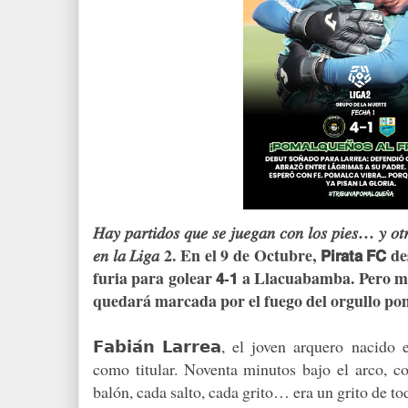
𝐻𝑎𝑦 𝑝𝑎𝑟𝑡𝑖𝑑𝑜𝑠 𝑞𝑢𝑒 𝑠𝑒 𝑗𝑢𝑒𝑔𝑎𝑛 𝑐𝑜𝑛 𝑙𝑜𝑠 𝑝𝑖𝑒𝑠… 𝑦 𝑜𝑡𝑟
𝑒𝑛 𝑙𝑎 𝐿𝑖𝑔𝑎 2. En el 9 de Octubre, 𝗣𝗶𝗿𝗮𝘁𝗮
furia para golear 𝟰-𝟭 a Llacuabamba. Pero m
quedará marcada por el fuego del orgullo p
𝗙𝗮𝗯𝗶𝗮́𝗻 𝗟𝗮𝗿𝗿𝗲𝗮, el joven arquero nacid
como titular. Noventa minutos bajo el arco, co
balón, cada salto, cada grito… era un grito de t