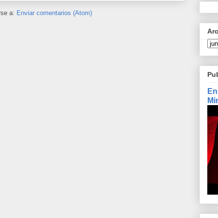
rse a:
Enviar comentarios (Atom)
Ar
Pu
En
Mi