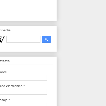
kipedia
ntacto
mbre
reo electrónico
*
nsaje
*