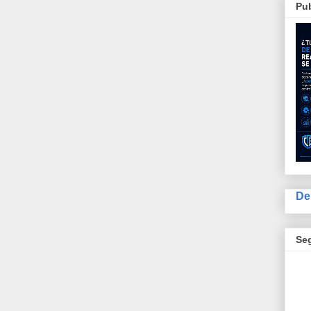
Pub
De
Se