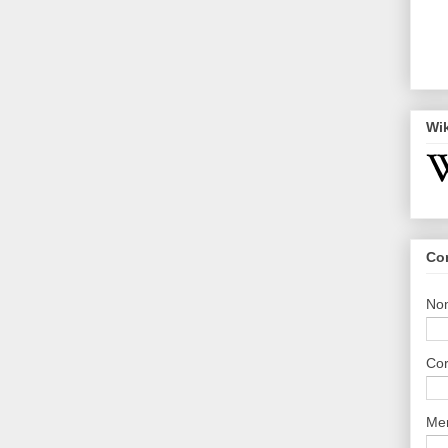
Wi
Co
No
Cor
Me