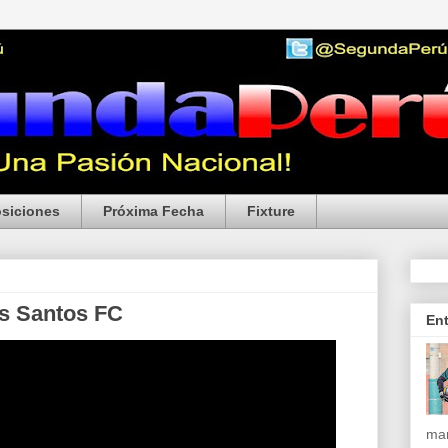
siciones
Próxima Fecha
Fixture
vs Santos FC
En
mar