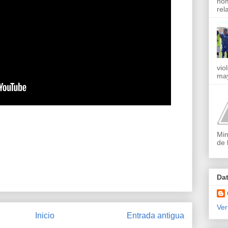
nom
rel
vio
may
Min
de 
Da
Ver
Inicio
Entrada antigua