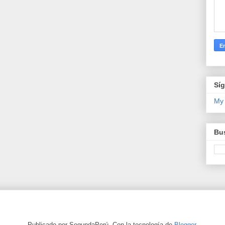
Sí
My
Bus
Publicado por SegundaPerú. Con la tecnología de
Blogger
.