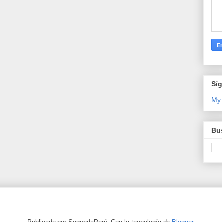
Sí
My
Bus
Publicado por SegundaPerú. Con la tecnología de
Blogger
.