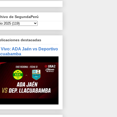
chivo de SegundaPerú
blicaciones destacadas
 Vivo: ADA Jaén vs Deportivo
acuabamba