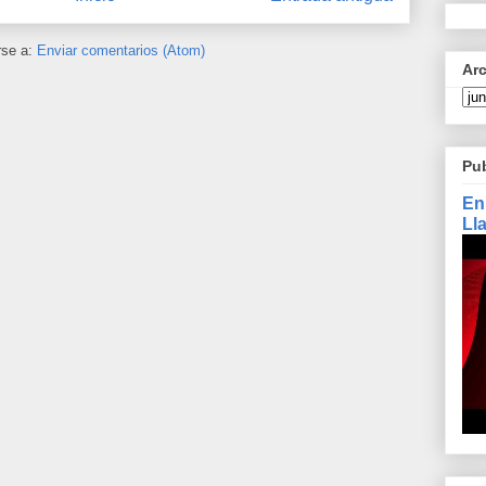
rse a:
Enviar comentarios (Atom)
Ar
Pu
En
Ll