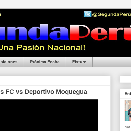
siciones
Próxima Fecha
Fixture
es FC vs Deportivo Moquegua
En
mar