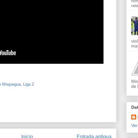
nom
rel
vio
may
Min
vo Moquegua
,
Liga 2
de 
Da
Ver
Inicio
Entrada antigua