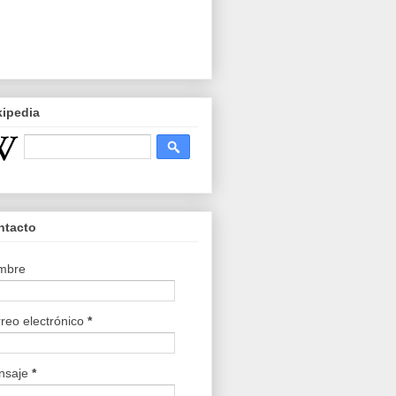
kipedia
ntacto
mbre
reo electrónico
*
nsaje
*