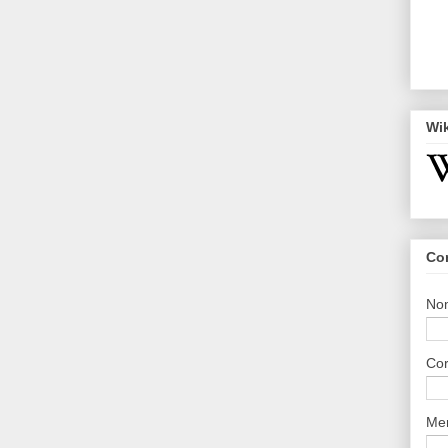
Wi
Co
No
Cor
Me