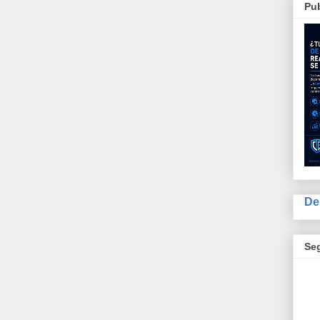
Pub
De
Se