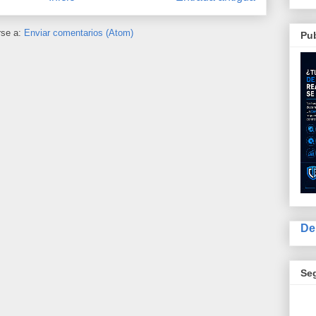
rse a:
Enviar comentarios (Atom)
Pub
De
Se