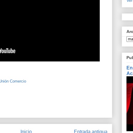
Ver
Ar
Pu
En
Ac
Unión Comercio
Inicio
Entrada antigua