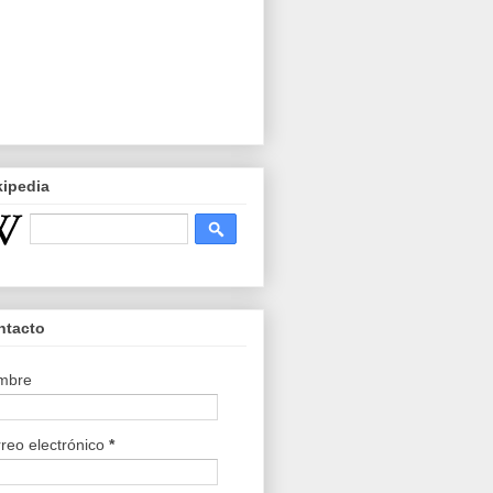
kipedia
ntacto
mbre
reo electrónico
*