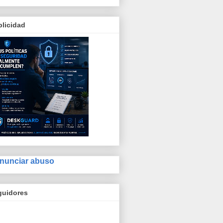
licidad
nunciar abuso
guidores