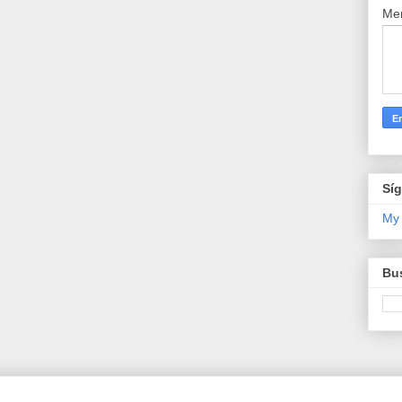
Me
Sí
My
Bus