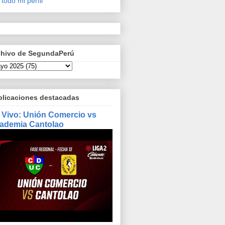
 todo mi perfil
chivo de SegundaPerú
blicaciones destacadas
 Vivo: Unión Comercio vs
ademia Cantolao