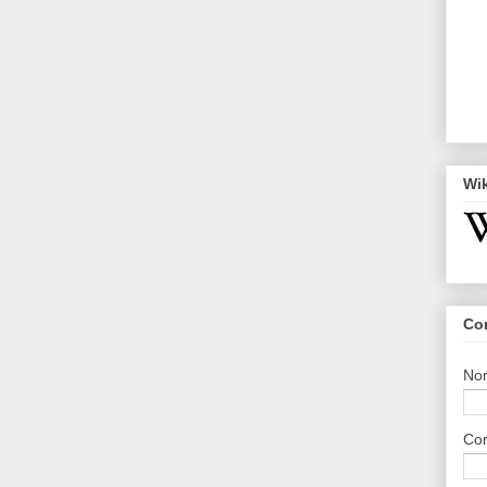
Wi
Co
No
Cor