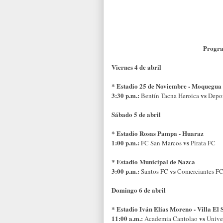
Progra
Viernes 4 de abril
* Estadio 25 de Noviembre - Moquegua
3:30 p.m.:
vs
Bentí
n Tacna Heroica
Depo
Sá
bado 5 de abril
* Estadio Rosas Pampa - Huaraz
1:00 p.m.:
vs
FC San Marcos
Pirata FC
* Estadio Municipal de Nazca
3:00 p.m.:
vs
Santos FC
Comerciantes F
Domingo 6 de abril
* Estadio Iv
á
n El
í
as Moreno - Villa El
11:00 a.m.:
vs
Academia Cantolao
Unive