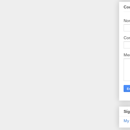
Co
No
Cor
Me
Sí
My