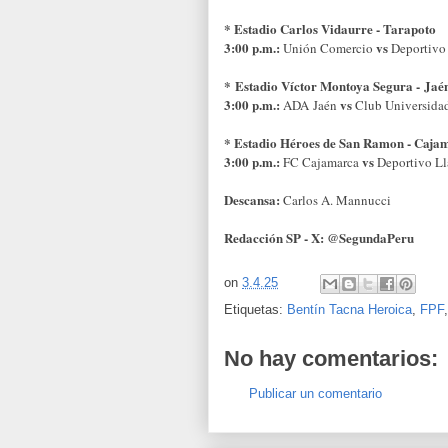
* Estadio Carlos Vidaurre - Tarapoto
3:00 p.m.:
vs
Uni
ó
n Comercio
Deportivo
*
Estadio Víctor Montoya Segura -
Jaé
3:00 p.m.:
vs
ADA
Jaén
Club Universida
* Estadio H
é
roes de San Ramon - Caja
3:00 p.m.:
vs
FC Cajamarca
Deportivo L
Descansa:
Carlos A. Mannucci
Redacci
ó
n SP - X: @SegundaPeru
on
3.4.25
Etiquetas:
Bentín Tacna Heroica
,
FPF
No hay comentarios:
Publicar un comentario