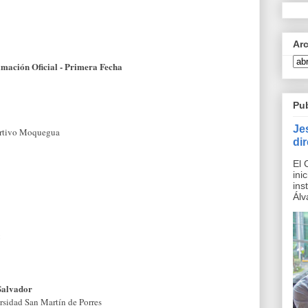
Ar
mación Oficial - Primera Fecha
Pu
Je
rtivo Moquegua
di
El 
ini
ins
Álv
C
 Salvador
rsidad San Mart
í
n de Porres