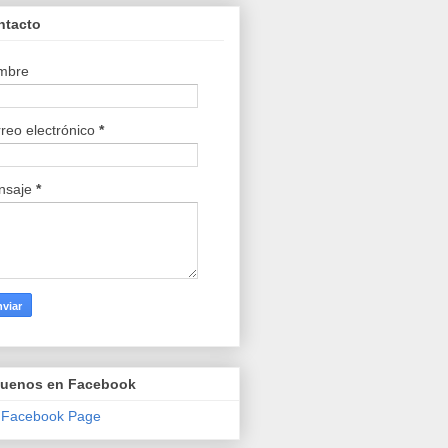
ntacto
mbre
reo electrónico
*
nsaje
*
guenos en Facebook
 Facebook Page