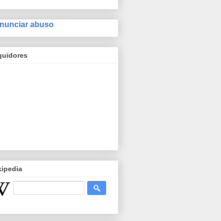
nunciar abuso
guidores
kipedia