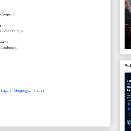
 Coopsol
n
d C
é
sar Vallejo
marca
lacuabamba
Pub
,
Liga 2
,
Moquegua
,
Tacna