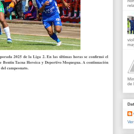
nom
rel
vio
may
emporada 2025 de la Liga 2. En las
últimas horas se confirmó el
re
Bentín Tacna Heroica y Deportivo Moquegua. A continuaci
ón
a del campeonato.
Min
de 
Da
Ver